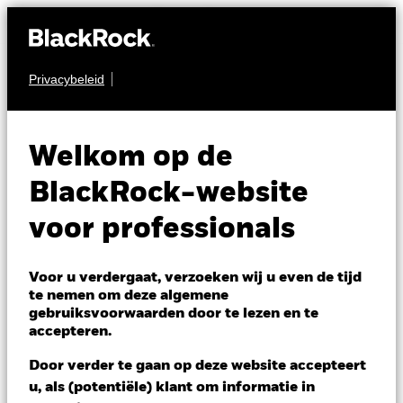
Privacybeleid
OBLIGATIES
BGF Euro Flexible
Welkom op de
Income Bond Fund
BlackRock-website
voor professionals
Voor u verdergaat, verzoeken wij u even de tijd
te nemen om deze algemene
gebruiksvoorwaarden door te lezen en te
NAV per 06/aug/2026
accepteren.
EUR 10,77
Variatie 52wk: 10,47 - 10,81
Door verder te gaan op deze website accepteert
Verandering NAV 1 dag per 06/aug/2026
u, als (potentiële) klant om informatie in