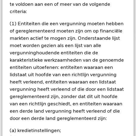
met het feit dat de euro de basisvaluta is en daarom kan de
te voldoen aan een of meer van de volgende
samenstelling van de portefeuille verschillen van de
criteria:
portefeuille van een vergelijkbaar fonds waarvan de
Amerikaanse dollar de basisvaluta is.
(1) Entiteiten die een vergunning moeten hebben
of gereglementeerd moeten zijn om op financiële
markten actief te mogen zijn. Onderstaande lijst
moet worden gezien als een lijst van alle
BELANGRIJKE GEGEVENS: Kapitaalrisico.
De waarde en
vergunninghoudende entiteiten die de
het rendement van beleggingen kunnen dalen en stijgen, en
karakteristieke werkzaamheden van de genoemde
zijn niet gegarandeerd. Beleggers verliezen mogelijk hun
oorspronkelijke inleg.
entiteiten uitoefenen: entiteiten waaraan een
lidstaat uit hoofde van een richtlijn vergunning
Vastrentende effecten van mindere beleggingskwaliteit zijn
heeft verleend, entiteiten waaraan een lidstaat
gevoeliger voor veranderingen in rentetarieven en brengen
een groter 'kredietrisico' met zich mee dan vastrentende
vergunning heeft verleend of die door een lidstaat
effecten met een hogere rating. Voor Asset Backed Securities
gereglementeerd zijn, zonder dat dit uit hoofde
(ABS) en Mortgage Backed Securities (MBS) gelden dezelfde
van een richtlijn geschiedt, en entiteiten waaraan
risico’s als voor vastrentende effecten. Dergelijke
een derde land vergunning heeft verleend of die
beleggingsinstrumenten zijn onderhevig aan een
door een derde land gereglementeerd zijn:
liquiditeitsrisico, zij maken vaak gebruik van leningen en
geven misschien niet de totale waarde van de onderliggende
(a) kredietinstellingen;
activa weer. Valutarisico: Het Fonds belegt in andere valuta's.