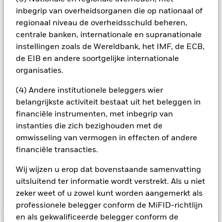
beheermaatschappij van het fonds waarborgt dat er
geschikte procedures worden gebruikt om het
inbegrip van overheidsorganen die op nationaal of
besmettingsrisico voor andere aandelenklassen te
regionaal niveau de overheidsschuld beheren,
minimaliseren. Via het uitklapvakje direct onder de naam van
centrale banken, internationale en supranationale
het fonds, kunt u een lijst van alle aandelenklassen in het
instellingen zoals de Wereldbank, het IMF, de ECB,
fonds bekijken – aandelenklassen met valutahedging worden
de EIB en andere soortgelijke internationale
aangegeven door het woord 'Hedged' in de naam van de
organisaties.
aandelenklasse. Daarnaast is een volledige lijst van alle
aandelenklassen met valutahedging op aanvraag
(4) Andere institutionele beleggers wier
verkrijgbaar bij de beheermaatschappij van het fonds.
belangrijkste activiteit bestaat uit het beleggen in
In de mate waarin het Fonds effecten uitleent om zijn kosten
financiële instrumenten, met inbegrip van
te reduceren, ontvangt het Fonds 62,5% van de hiermee
instanties die zich bezighouden met de
verbonden inkomsten en komen de resterende 37,5% ten
omwisseling van vermogen in effecten of andere
goede aan BlackRock als effectenuitleenagent. Aangezien de
financiële transacties.
verdeling van opbrengsten uit effectenleningen de
exploitatiekosten van het Fonds niet verhoogt, is deze niet in
Wij wijzen u erop dat bovenstaande samenvatting
de lopende kosten opgenomen.
uitsluitend ter informatie wordt verstrekt. Als u niet
zeker weet of u zowel kunt worden aangemerkt als
Toon minder
professionele belegger conform de MiFID-richtlijn
en als gekwalificeerde belegger conform de
BGF Euro Flexible Income Bond Fund