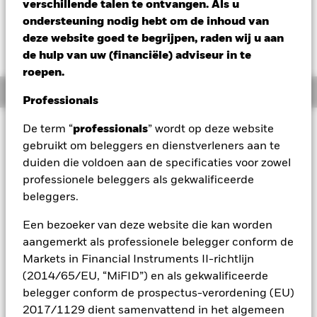
EUR 0,00 (0,00%)
verschillende talen te ontvangen. Als u
ondersteuning nodig hebt om de inhoud van
deze website goed te begrijpen, raden wij u aan
de hulp van uw (financiële) adviseur in te
roepen.
Overzicht
Professionals
Beleggingsdoel
De term “
professionals
” wordt op deze website
gebruikt om beleggers en dienstverleners aan te
Het Fonds streeft naar een maximaal rendement op uw
duiden die voldoen aan de specificaties voor zowel
belegging door een combinatie van kapitaalgroei en
inkomsten uit de activa van het Fonds, op een wijze die in
professionele beleggers als gekwalificeerde
overeenstemming is met de principes van duurzaam
beleggers.
beleggen en een beleggingsbeleid dat rekening houdt met
criteria op het vlak van milieu, maatschappij en governance
Een bezoeker van deze website die kan worden
(ESG). Het Fonds belegt wereldwijd minstens 70% van zijn
aangemerkt als professionele belegger conform de
totale activa in vastrentende effecten. Hiertoe behoren
Markets in Financial Instruments II-richtlijn
obligaties en geldmarktinstrumenten (d.w.z. schuldeffecten
(2014/65/EU, “MiFID”) en als gekwalificeerde
met korte looptijden). De basisvaluta van het Fonds is de
euro en de valutablootstelling wordt flexibel beheerd. Bij de
belegger conform de prospectus-verordening (EU)
vermogensallocatie van het Fonds wordt rekening gehouden
2017/1129 dient samenvattend in het algemeen