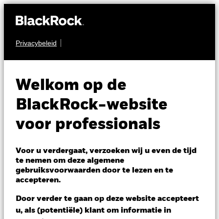
Privacybeleid
OBLIGATIES
BGF Euro Flexible
Welkom op de
Income Bond Fund
BlackRock-website
voor professionals
Voor u verdergaat, verzoeken wij u even de tijd
te nemen om deze algemene
gebruiksvoorwaarden door te lezen en te
NAV per 07/aug/2026
accepteren.
EUR 10,77
Variatie 52wk: 10,47 - 10,81
Door verder te gaan op deze website accepteert
Verandering NAV 1 dag per 07/aug/2026
u, als (potentiële) klant om informatie in