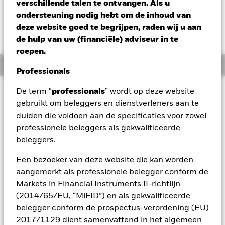
EUR 0,00 (0,00%)
verschillende talen te ontvangen. Als u
ondersteuning nodig hebt om de inhoud van
deze website goed te begrijpen, raden wij u aan
de hulp van uw (financiële) adviseur in te
roepen.
Overzicht
Professionals
Beleggingsdoel
De term “
professionals
” wordt op deze website
gebruikt om beleggers en dienstverleners aan te
Het Fonds streeft naar een maximaal rendement op uw
duiden die voldoen aan de specificaties voor zowel
belegging door een combinatie van kapitaalgroei en
inkomsten uit de activa van het Fonds, op een wijze die in
professionele beleggers als gekwalificeerde
overeenstemming is met de principes van duurzaam
beleggers.
beleggen en een beleggingsbeleid dat rekening houdt met
criteria op het vlak van milieu, maatschappij en governance
Een bezoeker van deze website die kan worden
(ESG). Het Fonds belegt wereldwijd minstens 70% van zijn
aangemerkt als professionele belegger conform de
totale activa in vastrentende effecten. Hiertoe behoren
Markets in Financial Instruments II-richtlijn
obligaties en geldmarktinstrumenten (d.w.z. schuldeffecten
(2014/65/EU, “MiFID”) en als gekwalificeerde
met korte looptijden). De basisvaluta van het Fonds is de
euro en de valutablootstelling wordt flexibel beheerd. Bij de
belegger conform de prospectus-verordening (EU)
vermogensallocatie van het Fonds wordt rekening gehouden
2017/1129 dient samenvattend in het algemeen