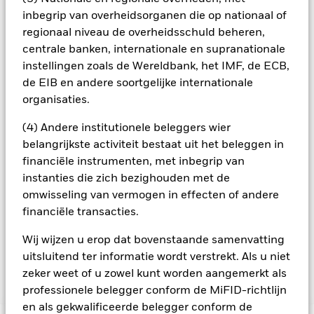
beheermaatschappij van het fonds waarborgt dat er
geschikte procedures worden gebruikt om het
inbegrip van overheidsorganen die op nationaal of
besmettingsrisico voor andere aandelenklassen te
regionaal niveau de overheidsschuld beheren,
minimaliseren. Via het uitklapvakje direct onder de naam van
centrale banken, internationale en supranationale
het fonds, kunt u een lijst van alle aandelenklassen in het
instellingen zoals de Wereldbank, het IMF, de ECB,
fonds bekijken – aandelenklassen met valutahedging worden
de EIB en andere soortgelijke internationale
aangegeven door het woord 'Hedged' in de naam van de
organisaties.
aandelenklasse. Daarnaast is een volledige lijst van alle
aandelenklassen met valutahedging op aanvraag
(4) Andere institutionele beleggers wier
verkrijgbaar bij de beheermaatschappij van het fonds.
belangrijkste activiteit bestaat uit het beleggen in
In de mate waarin het Fonds effecten uitleent om zijn kosten
financiële instrumenten, met inbegrip van
te reduceren, ontvangt het Fonds 62,5% van de hiermee
instanties die zich bezighouden met de
verbonden inkomsten en komen de resterende 37,5% ten
omwisseling van vermogen in effecten of andere
goede aan BlackRock als effectenuitleenagent. Aangezien de
financiële transacties.
verdeling van opbrengsten uit effectenleningen de
exploitatiekosten van het Fonds niet verhoogt, is deze niet in
Wij wijzen u erop dat bovenstaande samenvatting
de lopende kosten opgenomen.
uitsluitend ter informatie wordt verstrekt. Als u niet
zeker weet of u zowel kunt worden aangemerkt als
Toon minder
professionele belegger conform de MiFID-richtlijn
en als gekwalificeerde belegger conform de
BGF Euro Flexible Income Bond Fund