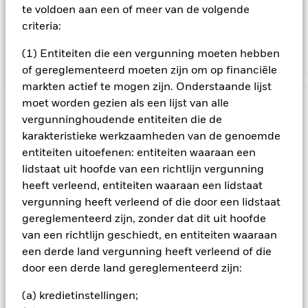
met het feit dat de euro de basisvaluta is en daarom kan de
te voldoen aan een of meer van de volgende
samenstelling van de portefeuille verschillen van de
criteria:
portefeuille van een vergelijkbaar fonds waarvan de
Amerikaanse dollar de basisvaluta is.
(1) Entiteiten die een vergunning moeten hebben
of gereglementeerd moeten zijn om op financiële
markten actief te mogen zijn. Onderstaande lijst
moet worden gezien als een lijst van alle
BELANGRIJKE GEGEVENS: Kapitaalrisico.
De waarde en
vergunninghoudende entiteiten die de
het rendement van beleggingen kunnen dalen en stijgen, en
karakteristieke werkzaamheden van de genoemde
zijn niet gegarandeerd. Beleggers verliezen mogelijk hun
oorspronkelijke inleg.
entiteiten uitoefenen: entiteiten waaraan een
lidstaat uit hoofde van een richtlijn vergunning
Vastrentende effecten van mindere beleggingskwaliteit zijn
heeft verleend, entiteiten waaraan een lidstaat
gevoeliger voor veranderingen in rentetarieven en brengen
een groter 'kredietrisico' met zich mee dan vastrentende
vergunning heeft verleend of die door een lidstaat
effecten met een hogere rating. Voor Asset Backed Securities
gereglementeerd zijn, zonder dat dit uit hoofde
(ABS) en Mortgage Backed Securities (MBS) gelden dezelfde
van een richtlijn geschiedt, en entiteiten waaraan
risico’s als voor vastrentende effecten. Dergelijke
een derde land vergunning heeft verleend of die
beleggingsinstrumenten zijn onderhevig aan een
door een derde land gereglementeerd zijn:
liquiditeitsrisico, zij maken vaak gebruik van leningen en
geven misschien niet de totale waarde van de onderliggende
(a) kredietinstellingen;
activa weer. Valutarisico: Het Fonds belegt in andere valuta's.