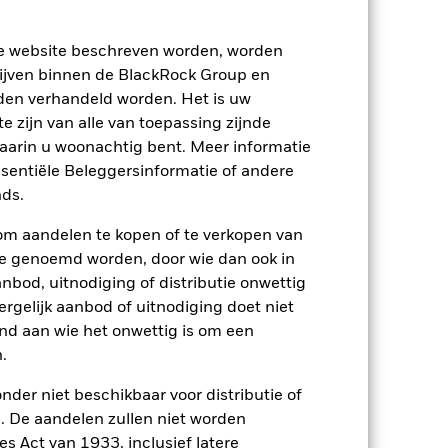
 (%)
ze website beschreven worden, worden
den die niet langer van toepassing zijn.
ijven binnen de BlackRock Group en
n de benchmarkgegevens wordt
den verhandeld worden. Het is uw
 zijn van alle van toepassing zijnde
waarin u woonachtig bent. Meer informatie
2021
2022
2023
2024
2025
ssentiële Beleggersinformatie of andere
ds.
-3,0
-19,8
8,3
5,0
11,3
om aandelen te kopen of te verkopen van
-1,8
-17,8
11,1
6,5
13,8
te genoemd worden, door wie dan ook in
p-/uitstapvergoedingen worden niet in
bod, uitnodiging of distributie onwettig
ergelijk aanbod of uitnodiging doet niet
n.
In het verleden behaalde resultaten
nd aan wie het onwettig is om een
ten kunnen zich in de toekomst heel
.
 in het verleden werd beheerd
arde (NIW), waarbij de bruto-inkomsten,
nder niet beschikbaar voor distributie of
ging kan stijgen of dalen als gevolg
 De aandelen zullen niet worden
e valuta dan die gebruikt in de
s Act van 1933, inclusief latere