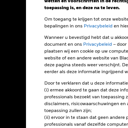
wetten en voorschriften in de recht
: -48 to 24.
ze grafiek toont de prestatie van het product als het procentuele v
toepassing is, en deze na te leven.
gelopen 6 jaar vergeleken met de benchmark. Het kan u helpen o
rleden werd beheerd en het met de benchmark te vergelijken.
Om toegang te krijgen tot onze websit
bepalingen in ons
Privacybeleid
en hie
art
20
r chart with 2 data series.
e chart has 1 X axis displaying categories.
Wanneer u bevestigd hebt dat u akkoord
e chart has 1 Y axis displaying Values. Range: -30 to 20.
document en ons
Privacybeleid
– door
10
plaatsen wij een cookie op uw compute
website of een andere website van Bl
0
deze pagina steeds weer verschijnt. De
alues
eerder als deze informatie ingrijpend wi
-10
Door te verklaren dat u deze informatie
(i) ermee akkoord te gaan dat deze info
professionals bezoekt van toepassing zal
-20
disclaimers, risicowaarschuwingen en
toepassing zullen zijn;
(ii) ervoor in te staan dat geen andere
-30
2016
2017
2018
2019
2020
2021
professionals vanaf dezelfde computer