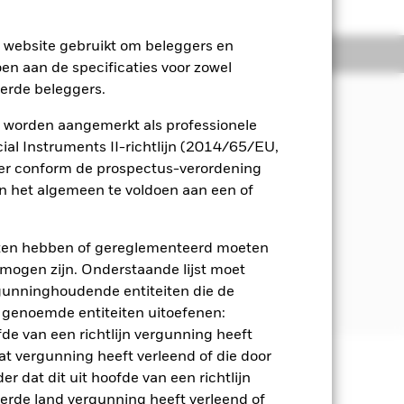
e website gebruikt om beleggers en
osities
Documenten
oen aan de specificaties voor zowel
eerde beleggers.
 worden aangemerkt als professionele
inkomsten dat een afspiegeling vormt
al Instruments II-richtlijn (2014/65/EU,
ntie-index (Index) van het Fonds.
ger conform de prospectus-verordening
 het algemeen te voldoen aan een of
 de Index. De Index omvat in USD
rheidsentiteiten uit opkomende
ende overheidsinstelling.
eten hebben of gereglementeerd moeten
e mogen zijn. Onderstaande lijst moet
aan een vastgesteld
ergunninghoudende entiteiten die de
zienlijk deel uitmaken van de Index.
 genoemde entiteiten uitoefenen:
fde van een richtlijn vergunning heeft
at vergunning heeft verleend of die door
r dat dit uit hoofde van een richtlijn
 en stijgen, en zijn niet
derde land vergunning heeft verleend of