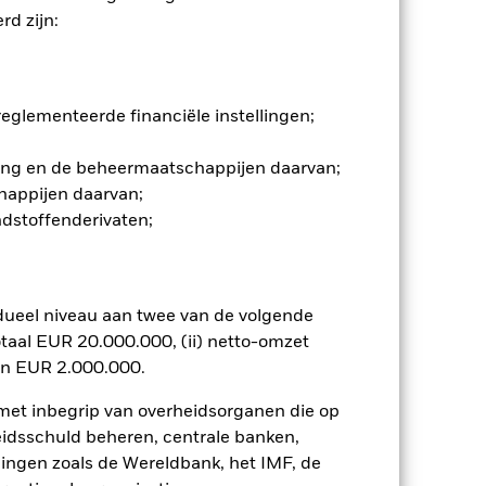
d zijn:
n. Het gebruik van derivaten voor
lenklassen in het fonds betekenen.
smettingsrisico voor andere
jst van alle aandelenklassen in het
glementeerde financiële instellingen;
e naam van de aandelenklasse.
ij de beheermaatschappij van het
gging en de beheermaatschappijen daarvan;
happijen daarvan;
Toon minder
ndstoffenderivaten;
tsheet
Prospectus
Download
dueel niveau aan twee van de volgende
osities
Documenten
taal EUR 20.000.000, (ii) netto-omzet
en EUR 2.000.000.
 met inbegrip van overheidsorganen die op
eidsschuld beheren, centrale banken,
llingen zoals de Wereldbank, het IMF, de