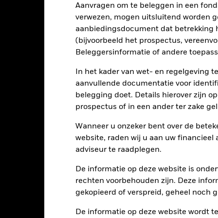
Aanvragen om te beleggen in een fond
verwezen, mogen uitsluitend worden g
aanbiedingsdocument dat betrekking h
EUR 81.427.449
Fondsomvang
per 04/aug/2026
(bijvoorbeeld het prospectus, vereenv
Beleggersinformatie of andere toepass
02/aug/2019
Introductie fonds
EUR
Basisvaluta
In het kader van wet- en regelgeving t
aanvullende documentatie voor identif
Obligaties
Index
belegging doet. Details hierover zijn 
Overige
prospectus of in een ander ter zake g
0,25%
Aankoopkosten (maximaal)
Wanneer u onzeker bent over de beteke
IE00BJ9MTQ85
Beheerskosten
website, raden wij u aan uw financieel
EUR 500.000,00
Prestatievergoeding
adviseur te raadplegen.
Herbeleggend
Minimale vervolginleg
De informatie op deze website is onder
UCITS
Domicilie
rechten voorbehouden zijn. Deze infor
obal Emerging Markets Bond -
Beheersfirma
gekopieerd of verspreid, geheel noch ge
EUR Hedged
De informatie op deze website wordt t
agelijks, forward pricing basis
Afwikkeling transacties