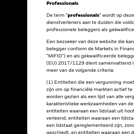
Professionals
De term “
professionals
” wordt op dez
nt
Kerngegevens
Managers
P
dienstverleners aan te duiden die vold
professionele beleggers als gekwalific
Een bezoeker van deze website die kan
ndement op uw belegging door een combinatie van kapitaalgroei en 
belegger conform de Markets in Financi
 Emerging Market Bond Index Global Diversified CD Index, de refere
“MiFID”) en als gekwalificeerde beleg
(EU) 2017/1129 dient samenvattend in
astrentende (VR-) effecten (zoals obligaties) die deel uitmaken van
meer van de volgende criteria:
ffecten die zijn uitgegeven door overheidsinstellingen en semi-ove
oeten 100% gegarandeerd of 100% eigendom zijn van de desbetreff
(1) Entiteiten die een vergunning mo
zijn om op financiële markten actief t
VR-effecten van beleggingskwaliteit of lager zijn (d.w.z. voldoen 
worden gezien als een lijst van alle v
ating hebben. VR-effecten onder beleggingskwaliteit kunnen een aan
karakteristieke werkzaamheden van de
entiteiten waaraan een lidstaat uit hoo
verleend, entiteiten waaraan een lidsta
een lidstaat gereglementeerd zijn, zonde
lrisico.
De waarde en het rendement van beleggingen kunnen dalen
geschiedt, en entiteiten waaraan een 