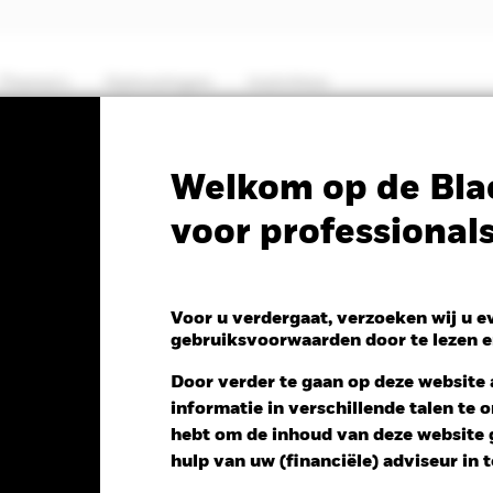
Thema's
Oplossingen
Inzichten
PRIIP KID
Fa
Welkom op de Bla
voor professional
ing Markets Government
d (IE)
Voor u verdergaat, verzoeken wij u 
gebruiksvoorwaarden door te lezen e
Door verder te gaan op deze website a
informatie in verschillende talen te
NAV 1 dag per 04/aug/2026
Morningstar Rating
hebt om de inhoud van deze website g
0,03 (0,32%)
hulp van uw (financiële) adviseur in 