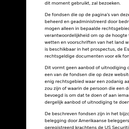
dit moment gebruikt, zal bezoeken.
Totaalrendement (%)
Index
d of interactive chart.
De fondsen die op de pagina’s van de
Tijdens deze periode behaalde het Fonds zijn rendement in omstandighe
beheerd en geadministreerd door bedr
óór 23/sep/2024 gebruikte het Fonds een andere benchmark die i
mogen alleen in bepaalde rechtsgebie
erspiegeld.
verantwoordelijkheid om op de hoogte te
wetten en voorschriften van het land 
2016
2017
2018
2019
2020
is beschikbaar in het prospectus, de E
otaalrendement (%)
rechtsgeldige documenten voor elk fon
3,2
EUR
Dit vormt geen aanbod of uitnodiging 
ndex (%) USD
5,3
een van de fondsen die op deze websi
t rendement is weergegeven na aftrek van de lopende kosten. Insta
enig rechtsgebied waar een zodanig aan
nmerking genomen bij de berekening.
zou zijn of waarin de persoon die een d
 getoonde cijfers hebben betrekking op de prestaties in het verlede
bevoegd is om dat te doen of aan iema
rmen geen betrouwbare indicator voor toekomstige resultaten. Mark
dergelijk aanbod of uitnodiging te doen
ders ontwikkelen. Het kan u helpen om te beoordelen hoe het fonds
 prestaties worden weergegeven op basis van de netto-inventariswa
De beschreven fondsen zijn in het bijzo
dien van toepassing, worden herbelegd. Het rendement van uw beleg
belegging door Amerikaanse beleggers.
n valutaschommelingen als uw belegging wordt gedaan in een ander
geregistreerd krachtens de US Securitie