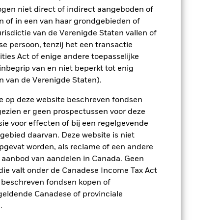
ogen niet direct of indirect aangeboden of
n of in een van haar grondgebieden of
risdictie van de Verenigde Staten vallen of
 persoon, tenzij het een transactie
rities Act of enige andere toepasselijke
nbegrip van en niet beperkt tot enig
en van de Verenigde Staten).
enlijk invloed op de prestaties van
er zijn voor veranderingen in deze
n de op deze website beschreven fondsen
trating kunnen het risiconiveau
ngezien er geen prospectussen voor deze
kelde markten. Tot de overige
e laattijdige of niet-uitgevoerde
ie voor effecten of bij een regelgevende
ecten uitgegeven of gegarandeerd door
 gebied daarvan. Deze website is niet
onomieën.
ptreden als tegenpartij voor afgeleide
pgevat worden, als reclame of een andere
et Fonds aangehouden effect is mogelijk
r aanbod van aandelen in Canada. Geen
etekent dat er onvoldoende kopers of
die valt onder de Canadese Income Tax Act
e beschreven fondsen kopen of
e geldende Canadese of provinciale
.