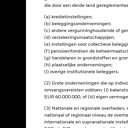
ogelijk hun oorspronkelijke inleg.
die door een derde land gereglementeer
ing van dit fonds gebruiken derivaten om valutarisico's af te dekke
el besmettingsrisico (ook bekend als spill-over) voor andere aande
(a) kredietinstellingen;
s waarborgt dat er geschikte procedures worden gebruikt om het be
(b) beleggingsondernemingen;
a het uitklapvakje direct onder de naam van het fonds, kunt u een li
(c) andere vergunninghoudende of gere
met valutahedging worden aangegeven door het woord 'Hedged' in d
(d) verzekeringsmaatschappijen;
n alle aandelenklassen met valutahedging op aanvraag verkrijgbaar b
(e) instellingen voor collectieve bele
(f) pensioenfondsen de beheermaatsc
(g) handelaren in grondstoffen en gro
(h) plaatselijke ondernemingen;
(i) overige institutionele beleggers;
PRIIP KID
Fac
nment Bond Index Fund (IE)
Risicometer
(2) Grote ondernemingen die op indivi
nt
Kerngegevens
Managers
P
omvangsvereisten voldoen: (i) balansto
EUR 40.000.000, of (iii) eigen vermog
(3) Nationale en regionale overheden,
nationaal of regionaal niveau de overh
internationale en supranationale inste