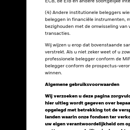
ECB, de EIB en andere soortgelijke inte
(4) Andere institutionele beleggers wier
beleggen in financiële instrumenten, m
bezighouden met de omwisseling van v
transacties.
Wij wijzen u erop dat bovenstaande sam
verstrekt. Als u niet zeker weet of u z
professionele belegger conform de MiFI
belegger conform de prospectus-verorde
winnen.
Performance
Algemene gebruiksvoorwaarden
Wij verzoeken u deze pagina zorgvuld
endement
hier uitleg wordt gegeven over bepa
opgelegd met betrekking tot de versp
landen waarin onze fondsen ter ver
Kalenderjaar
12 maanden
Op jaarbasis
Cumula
uw eigen verantwoordelijkheid om op 
ge: 2019-07-31 00:00:00 to 2026-06-30 00:00:00.