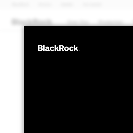
BlackRock
iShares
Aladdin
Ons bedrijf
Over Ons
Producten
OBLIGATIES
iShares Emerg
Bond Index Fun
NAV per 04/aug/2026
Verandering 
EUR 10,37
EUR 
Variatie 52wk: 9,79 - 10,48