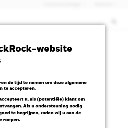
Professionele belegger
Nederland
ctsheet
Prospectus
Download
ckRock-website
s
even de tijd te nemen om deze algemene
n te accepteren.
ccepteert u, als (potentiële) klant om
 ontvangen. Als u ondersteuning nodig
oed te begrijpen, raden wij u aan de
te roepen.