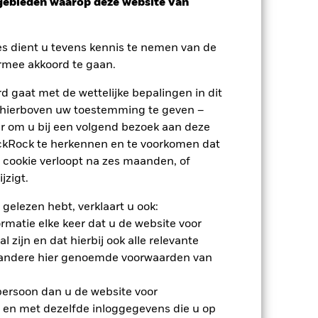
sgebieden waarop deze website van
erlies of de winst per jaar over de
m te beoordelen hoe het product in het
es dient u tevens kennis te nemen van de
rmee akkoord te gaan.
 gaat met de wettelijke bepalingen in dit
 hierboven uw toestemming te geven –
r om u bij een volgend bezoek aan deze
ackRock te herkennen en te voorkomen dat
 cookie verloopt na zes maanden, of
jzigt.
 gelezen hebt, verklaart u ook:
rmatie elke keer dat u de website voor
 zijn en dat hierbij ook alle relevante
 andere hier genoemde voorwaarden van
 persoon dan u de website voor
2022
2023
2024
2025
 en met dezelfde inloggegevens die u op