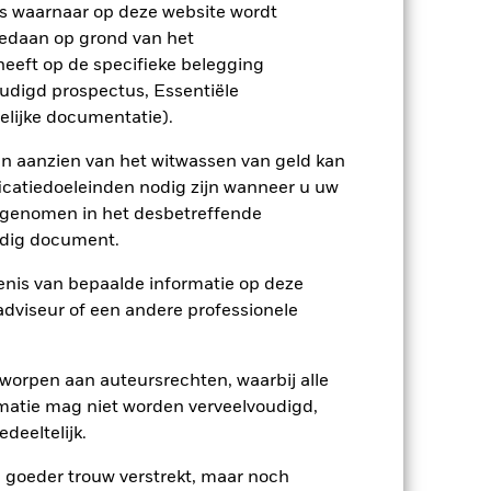
s waarnaar op deze website wordt
edaan op grond van het
eeft op de specifieke belegging
USD 3.527.127.447
oudigd prospectus, Essentiële
elijke documentatie).
04/mei/2018
USD
en aanzien van het witwassen van geld kan
icatiedoeleinden nodig zijn wanneer u uw
JPM Emerging Markets Bond
Index Global Diversified Custom
opgenomen in het desbetreffende
Defaults
eldig document.
0,00%
nis van bepaalde informatie op deze
0,22%
 adviseur of een andere professionele
0,00%
EUR 5.000,00
worpen aan auteursrechten, waarbij alle
Ierland
matie mag niet worden verveelvoudigd,
BlackRock Asset Management
deeltelijk.
Ireland Limited
e goeder trouw verstrekt, maar noch
Transactiedatum +3 dagen