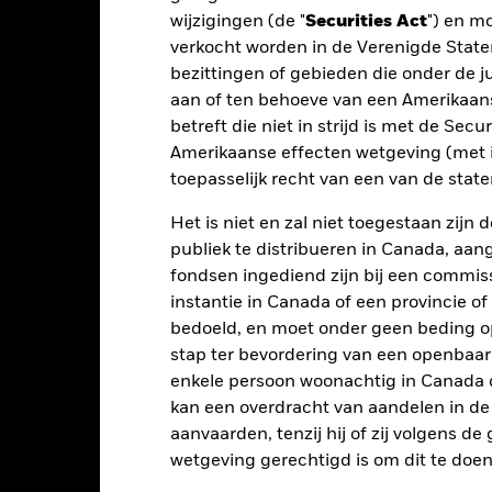
rekening van de prestaties in het verleden. Bron: Blackrock
wijzigingen (de "
Securities Act
") en m
verkocht worden in de Verenigde State
bezittingen of gebieden die onder de ju
aan of ten behoeve van een Amerikaanse
Belangrijkste Risico's
betreft die niet in strijd is met de Secu
Amerikaanse effecten wetgeving (met i
toepasselijk recht van een van de stat
risico's en/of de wanbetalingsquote van emittenten hebben een aanzi
ecten met een rating lager dan beleggingskwaliteit kunnen gevoelig
Het is niet en zal niet toegestaan zij
en hogere rating. Potentiële of werkelijke verlagingen van de kredie
publiek te distribueren in Canada, aa
aans gevoeliger voor economische en politieke factoren dan ontwik
iteitsrisico', beperkingen op beleggingen in of transfers van activa, d
fondsen ingediend zijn bij een commiss
 het Fonds en duurzaamheidsgerelateerde risico's.
Vastrentende eff
instantie in Canada of een provincie of
rgaans gevoeliger voor kredietrisico's dan die uit ontwikkelde ec
tellingen die diensten leveren zoals de bewaring van activa, of die o
bedoeld, en moet onder geen beding o
llen aan financieel verlies.
Kredietrisico: de emittent van een in h
stap ter bevordering van een openbaa
n of kapitaal terug te betalen.
Liquiditeitsrisico: lagere liquiditeit b
stellen beleggingen gemakkelijk aan te kopen of te verkopen.
enkele persoon woonachtig in Canada 
kan een overdracht van aandelen in d
aanvaarden, tenzij hij of zij volgens d
Kerngegevens
wetgeving gerechtigd is om dit te doen