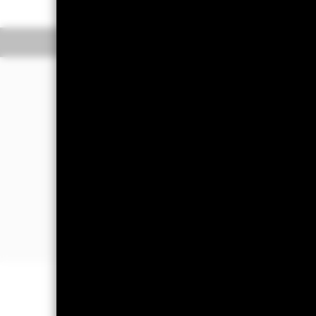
Overzicht
Rendeme
Beleggingsdoel
Het Fonds streeft naar een totaal re
van het rendement van de J.P. Morgan
Het Fonds belegt voornamelijk in de v
luidende vast- en variabelrentende e
markten. Semi-overheidsentiteiten m
Op het moment van aankoop kunnen de 
kredietwaardigheidsniveau) of geen r
BELANGRIJKE GEGEVENS: Kapitaa