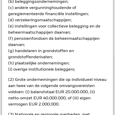
te reduceren, ontvangt het Fonds 62,5% van de hiermee
(b) beleggingsondernemingen;
verbonden inkomsten en komen de resterende 37,5% ten
(c) andere vergunninghoudende of
goede aan BlackRock als effectenuitleenagent. Aangezien de
gereglementeerde financiële instellingen;
verdeling van opbrengsten uit effectenleningen de
(d) verzekeringsmaatschappijen;
exploitatiekosten van het Fonds niet verhoogt, is deze niet in
(e) instellingen voor collectieve belegging en de
de lopende kosten opgenomen.
beheermaatschappijen daarvan;
(f) pensioenfondsen de beheermaatschappijen
Toon minder
daarvan;
(g) handelaren in grondstoffen en
iShares Pacific ex Japan Equity Index Fund (LU)
grondstoffenderivaten;
Risicometer
(h) plaatselijke ondernemingen;
(i) overige institutionele beleggers;
Performance
(2) Grote ondernemingen die op individueel niveau
Grafiek
aan twee van de volgende omvangsvereisten
Kerngegevens
Het beleggingsrisico is geconcentreerd in specifieke
voldoen: (i) balanstotaal EUR 20.000.000, (ii)
sectoren, landen, valuta's of bedrijven. Dit betekent dat het
netto-omzet EUR 40.000.000, of (iii) eigen
Fonds gevoeliger is voor lokale economische, markt-,
Volledige grafiek bekijken
Portefeuille kenmerken
politieke, duurzaamheids- of regelgevingsgebeurtenissen.
Fondsomvang
vermogen EUR 2.000.000.
USD 222.407.451
De waarde van aandelen en aandelengerelateerde effecten
per 07/aug/2026
Rendement
kan worden beïnvloed door dagelijkse schommelingen op de
Ratings
(3) Nationale en regionale overheden, met