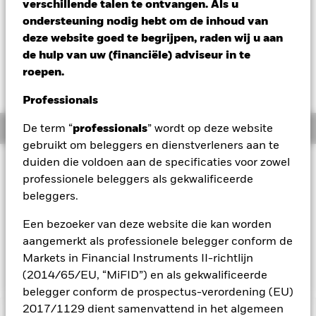
verschillende talen te ontvangen. Als u
Verandering NAV 1 dag per 07/aug/2026
Morningstar Rating
ondersteuning nodig hebt om de inhoud van
USD 0,51 (0,30%)
deze website goed te begrijpen, raden wij u aan
de hulp van uw (financiële) adviseur in te
roepen.
Professionals
Overzicht
De term “
professionals
” wordt op deze website
gebruikt om beleggers en dienstverleners aan te
duiden die voldoen aan de specificaties voor zowel
Beleggingsdoel
professionele beleggers als gekwalificeerde
Het Fonds streeft naar een rendement op uw belegging, door
beleggers.
een combinatie van kapitaalgroei en opbrengsten op de
activa van het Fonds, dat overeenkomt met het rendement
Een bezoeker van deze website die kan worden
van de MSCI Pacific ex-Japan-index, de benchmark van het
aangemerkt als professionele belegger conform de
Fonds. Voor zover mogelijk en uitvoerbaar, belegt het fonds
in de aandelen die deel uitmaken van de benchmarkindex.
Markets in Financial Instruments II-richtlijn
(2014/65/EU, “MiFID”) en als gekwalificeerde
belegger conform de prospectus-verordening (EU)
2017/1129 dient samenvattend in het algemeen