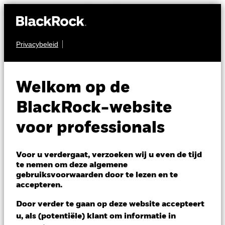
Privacybeleid
AANDELEN
iShares Pacific ex
Welkom op de
Japan Equity Index
BlackRock-website
Fund (LU)
voor professionals
Voor u verdergaat, verzoeken wij u even de tijd
te nemen om deze algemene
gebruiksvoorwaarden door te lezen en te
accepteren.
NAV per 07/aug/2026
Door verder te gaan op deze website accepteert
USD 171,28
u, als (potentiële) klant om informatie in
Variatie 52wk: 140,12 - 171,28