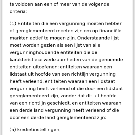
BELANGRIJKE GEGEVENS: Kapitaalrisico.
De waarde en
te voldoen aan een of meer van de volgende
het rendement van beleggingen kunnen dalen en stijgen, en
criteria:
zijn niet gegarandeerd. Beleggers verliezen mogelijk hun
oorspronkelijke inleg.
(1) Entiteiten die een vergunning moeten hebben
of gereglementeerd moeten zijn om op financiële
Alle aandelenklassen met valutahedging van dit fonds
gebruiken derivaten om valutarisico's af te dekken. Het
markten actief te mogen zijn. Onderstaande lijst
gebruik van derivaten voor een aandelenklasse kan een
moet worden gezien als een lijst van alle
potentieel besmettingsrisico (ook bekend als spill-over) voor
vergunninghoudende entiteiten die de
andere aandelenklassen in het fonds betekenen. De
karakteristieke werkzaamheden van de genoemde
beheermaatschappij van het fonds waarborgt dat er
entiteiten uitoefenen: entiteiten waaraan een
geschikte procedures worden gebruikt om het
lidstaat uit hoofde van een richtlijn vergunning
besmettingsrisico voor andere aandelenklassen te
heeft verleend, entiteiten waaraan een lidstaat
minimaliseren. Via het uitklapvakje direct onder de naam van
het fonds, kunt u een lijst van alle aandelenklassen in het
vergunning heeft verleend of die door een lidstaat
fonds bekijken – aandelenklassen met valutahedging worden
gereglementeerd zijn, zonder dat dit uit hoofde
aangegeven door het woord 'Hedged' in de naam van de
van een richtlijn geschiedt, en entiteiten waaraan
aandelenklasse. Daarnaast is een volledige lijst van alle
een derde land vergunning heeft verleend of die
aandelenklassen met valutahedging op aanvraag
door een derde land gereglementeerd zijn:
verkrijgbaar bij de beheermaatschappij van het fonds.
In de mate waarin het Fonds effecten uitleent om zijn kosten
(a) kredietinstellingen;