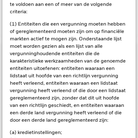
zijn niet gegarandeerd. Beleggers verliezen mogelijk hun
te voldoen aan een of meer van de volgende
oorspronkelijke inleg.
criteria:
(1) Entiteiten die een vergunning moeten hebben
Toon minder
of gereglementeerd moeten zijn om op financiële
markten actief te mogen zijn. Onderstaande lijst
iShares Developed Real Estate Index Fund (IE)
moet worden gezien als een lijst van alle
Risicometer
vergunninghoudende entiteiten die de
karakteristieke werkzaamheden van de genoemde
Performance
entiteiten uitoefenen: entiteiten waaraan een
lidstaat uit hoofde van een richtlijn vergunning
Grafiek
heeft verleend, entiteiten waaraan een lidstaat
Kerngegevens
Het beleggingsrisico is geconcentreerd in specifieke
vergunning heeft verleend of die door een lidstaat
sectoren, landen, valuta's of bedrijven. Dit betekent dat het
Fonds gevoeliger is voor lokale economische, markt-,
Volledige grafiek bekijken
Portefeuille kenmerken
gereglementeerd zijn, zonder dat dit uit hoofde
politieke, duurzaamheids- of regelgevingsgebeurtenissen.
Netto-activa
GBP 30.421.461
van een richtlijn geschiedt, en entiteiten waaraan
De waarde van aandelen en aandelengerelateerde effecten
per 05/aug/2026
kan worden beïnvloed door dagelijkse schommelingen op de
Ratings
een derde land vergunning heeft verleend of die
aandelenmarkten. Tot de andere factoren die van invloed zijn,
Aantal posities
351
Introductiedatum
28/okt/2022
door een derde land gereglementeerd zijn:
behoren politiek en economisch nieuws, bedrijfsresultaten en
per 30/jun/2026
Uitkeringen
belangrijke gebeurtenissen in de bedrijven.
Posities
Beleggingen in
Valuta reeks
GBP
Morningstar-rating
vastgoedeffecten kunnen worden beïnvloed door de
Standaarddeviatie (3j)
13,09%
(a) kredietinstellingen;
algemene prestaties van de aandelenmarkten en de
Beleggingscategorie
Vastgoed
per 30/jun/2026