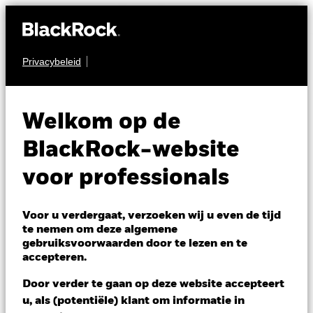
Privacybeleid
VASTGOED
iShares Developed
Welkom op de
Real Estate Index
BlackRock-website
Fund (IE)
voor professionals
Voor u verdergaat, verzoeken wij u even de tijd
te nemen om deze algemene
gebruiksvoorwaarden door te lezen en te
accepteren.
NAV per 05/aug/2026
Door verder te gaan op deze website accepteert
GBP 10,88
u, als (potentiële) klant om informatie in
Variatie 52wk: 9,60 - 11,17