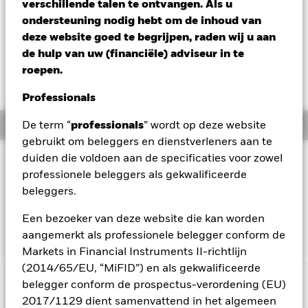
verschillende talen te ontvangen. Als u
Verandering NAV 1 dag per 05/aug/2026
Morningstar Rating
ondersteuning nodig hebt om de inhoud van
GBP 0,02 (0,19%)
deze website goed te begrijpen, raden wij u aan
de hulp van uw (financiële) adviseur in te
roepen.
Professionals
Overzicht
De term “
professionals
” wordt op deze website
gebruikt om beleggers en dienstverleners aan te
duiden die voldoen aan de specificaties voor zowel
Beleggingsdoel
professionele beleggers als gekwalificeerde
Het Subfonds streeft voor participatiehouders naar een
beleggers.
totaalrendement op hun belegging door een combinatie van
kapitaalgroei en opbrengsten, dat het totaalrendement van
Een bezoeker van deze website die kan worden
de FTSE EPRA/NAREIT Developed Index weerspiegelt.
aangemerkt als professionele belegger conform de
Markets in Financial Instruments II-richtlijn
(2014/65/EU, “MiFID”) en als gekwalificeerde
belegger conform de prospectus-verordening (EU)
BELANGRIJKE GEGEVENS: Kapitaalrisico.
De waarde en
2017/1129 dient samenvattend in het algemeen
het rendement van beleggingen kunnen dalen en stijgen, en