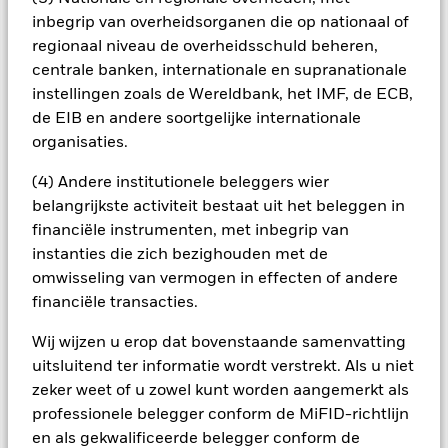
onderhevig zijn aan sterke koersschommelingen en kan het
inbegrip van overheidsorganen die op nationaal of
duurder en/of moeilijker zijn om ze te verkopen in moeilijke
regionaal niveau de overheidsschuld beheren,
markten.
Alle aandelenklassen met valutahedging van dit fonds
centrale banken, internationale en supranationale
gebruiken derivaten om valutarisico's af te dekken. Het
instellingen zoals de Wereldbank, het IMF, de ECB,
gebruik van derivaten voor een aandelenklasse kan een
de EIB en andere soortgelijke internationale
potentieel besmettingsrisico (ook bekend als spill-over) voor
organisaties.
andere aandelenklassen in het fonds betekenen. De
beheermaatschappij van het fonds waarborgt dat er
(4) Andere institutionele beleggers wier
geschikte procedures worden gebruikt om het
belangrijkste activiteit bestaat uit het beleggen in
besmettingsrisico voor andere aandelenklassen te
financiële instrumenten, met inbegrip van
minimaliseren. Via het uitklapvakje direct onder de naam van
instanties die zich bezighouden met de
het fonds, kunt u een lijst van alle aandelenklassen in het
fonds bekijken – aandelenklassen met valutahedging worden
omwisseling van vermogen in effecten of andere
aangegeven door het woord 'Hedged' in de naam van de
financiële transacties.
aandelenklasse. Daarnaast is een volledige lijst van alle
aandelenklassen met valutahedging op aanvraag
Wij wijzen u erop dat bovenstaande samenvatting
verkrijgbaar bij de beheermaatschappij van het fonds.
uitsluitend ter informatie wordt verstrekt. Als u niet
zeker weet of u zowel kunt worden aangemerkt als
In de mate waarin het Fonds effecten uitleent om zijn kosten
te reduceren, ontvangt het Fonds 62,5% van de hiermee
professionele belegger conform de MiFID-richtlijn
verbonden inkomsten en komen de resterende 37,5% ten
en als gekwalificeerde belegger conform de