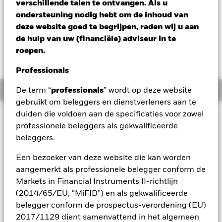
verschillende talen te ontvangen. Als u
Verandering NAV 1 dag per 05/aug/2026
Morningstar Rating
ondersteuning nodig hebt om de inhoud van
USD 0,01 (0,09%)
deze website goed te begrijpen, raden wij u aan
de hulp van uw (financiële) adviseur in te
roepen.
Professionals
Overzicht
De term “
professionals
” wordt op deze website
gebruikt om beleggers en dienstverleners aan te
duiden die voldoen aan de specificaties voor zowel
Beleggingsdoel
professionele beleggers als gekwalificeerde
Het Fonds streeft naar een maximaal rendement op uw
beleggers.
belegging door een combinatie van kapitaalgroei en
inkomsten uit de activa van het Fonds, op een wijze die in
Een bezoeker van deze website die kan worden
overeenstemming is met de principes van duurzaam
aangemerkt als professionele belegger conform de
beleggen en een beleggingsbeleid dat rekening houdt met
criteria op het vlak van milieu, maatschappij en governance
Markets in Financial Instruments II-richtlijn
(ESG). Het Fonds belegt wereldwijd minstens 70% van zijn
(2014/65/EU, “MiFID”) en als gekwalificeerde
totale activa in vastrentende effecten. Hiertoe behoren
belegger conform de prospectus-verordening (EU)
obligaties en geldmarktinstrumenten (d.w.z. schuldeffecten
2017/1129 dient samenvattend in het algemeen
met korte looptijden). De totale activa van het Fonds worden