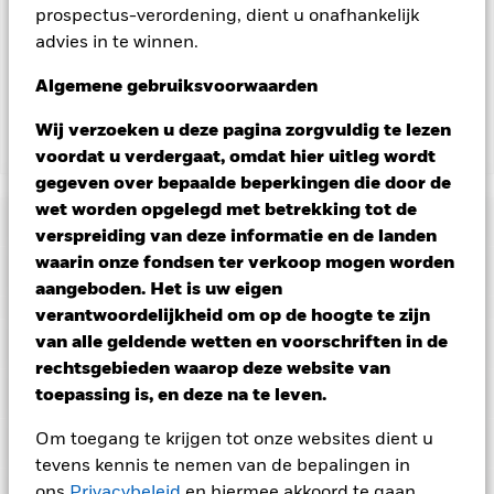
goede aan BlackRock als effectenuitleenagent. Aangezien de
prospectus-verordening, dient u onafhankelijk
verdeling van opbrengsten uit effectenleningen de
advies in te winnen.
exploitatiekosten van het Fonds niet verhoogt, is deze niet in
de lopende kosten opgenomen.
Algemene gebruiksvoorwaarden
Wij verzoeken u deze pagina zorgvuldig te lezen
Toon minder
voordat u verdergaat, omdat hier uitleg wordt
gegeven over bepaalde beperkingen die door de
BGF Global Government Bond Fund
wet worden opgelegd met betrekking tot de
Risicometer
verspreiding van deze informatie en de landen
waarin onze fondsen ter verkoop mogen worden
Performance
aangeboden. Het is uw eigen
verantwoordelijkheid om op de hoogte te zijn
Grafiek
van alle geldende wetten en voorschriften in de
Kerngegevens
Veranderingen in rentetarieven, kredietrisico's en/of de
wanbetalingsquote van emittenten hebben een aanzienlijk
rechtsgebieden waarop deze website van
invloed op de prestaties van vastrentende effecten.
Volledige grafiek bekijken
Portefeuille kenmerken
toepassing is, en deze na te leven.
Vastrentende effecten met een rating lager dan
Fondsomvang
USD 769.404.764
beleggingskwaliteit kunnen gevoeliger zijn voor
per 05/aug/2026
Rendement
veranderingen in deze risico's dan vastrentende effecten met
Om toegang te krijgen tot onze websites dient u
Ratings
een hogere rating. Potentiële of werkelijke verlagingen van de
Aantal posities
1.031
Introductie fonds
14/mei/1987
tevens kennis te nemen van de bepalingen in
kredietrating kunnen het risiconiveau verhogen.
Derivaten
per 30/jun/2026
zijn zeer gevoelig voor veranderingen in de waarde van de
ons
Privacybeleid
en hiermee akkoord te gaan.