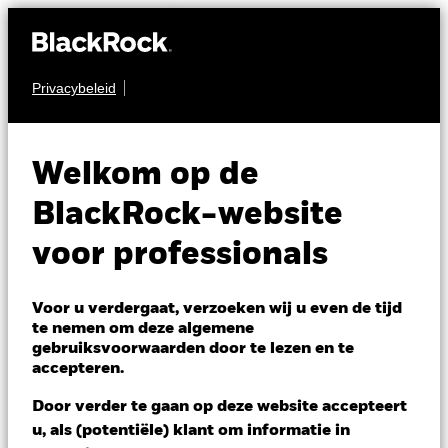
Privacybeleid
OBLIGATIES
BGF Global
Welkom op de
Government Bond
BlackRock-website
Fund
voor professionals
Voor u verdergaat, verzoeken wij u even de tijd
te nemen om deze algemene
gebruiksvoorwaarden door te lezen en te
accepteren.
NAV per 05/aug/2026
Door verder te gaan op deze website accepteert
USD 11,55
u, als (potentiële) klant om informatie in
Variatie 52wk: 11,35 - 11,78