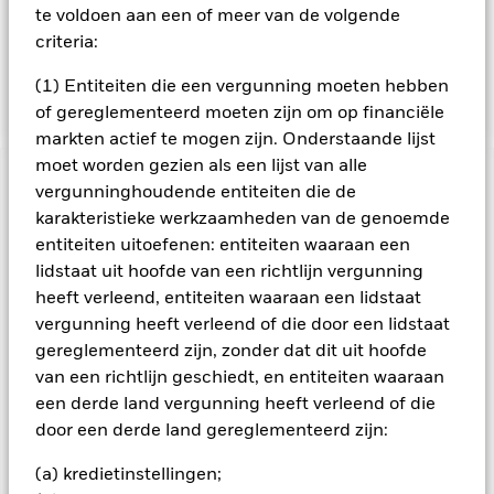
te voldoen aan een of meer van de volgende
belegd in overeenstemming met zijn ESG-beleid zoals
uiteengezet in het prospectus. Raadpleeg voor meer details
criteria:
over de ESGkenmerken het prospectus en de website van
BlackRock op https://www.blackrock.com/baselinescreens
(1) Entiteiten die een vergunning moeten hebben
of gereglementeerd moeten zijn om op financiële
markten actief te mogen zijn. Onderstaande lijst
moet worden gezien als een lijst van alle
BELANGRIJKE GEGEVENS: Kapitaalrisico.
De waarde en
vergunninghoudende entiteiten die de
het rendement van beleggingen kunnen dalen en stijgen, en
karakteristieke werkzaamheden van de genoemde
zijn niet gegarandeerd. Beleggers verliezen mogelijk hun
entiteiten uitoefenen: entiteiten waaraan een
oorspronkelijke inleg.
lidstaat uit hoofde van een richtlijn vergunning
Het fonds belegt voor een groot deel in effecten die
heeft verleend, entiteiten waaraan een lidstaat
genoteerd zijn in een vreemde valuta; schommelingen van de
vergunning heeft verleend of die door een lidstaat
betreffende valutakoersen zullen invloed hebben op de
gereglementeerd zijn, zonder dat dit uit hoofde
waarde van de belegging. Het fonds belegt in vastrentende
van een richtlijn geschiedt, en entiteiten waaraan
waarden uitgegeven door ondernemingen waarbij vergeleken
met obligaties uitgegeven of gegarandeerd door overheden
een derde land vergunning heeft verleend of die
een groter risico bestaat tot niet-nakoming door de
door een derde land gereglementeerd zijn:
onderneming van terugbetaling van het kapitaal verstrekt
aan de onderneming en de opeisbare rentebetalingen. Het
(a) kredietinstellingen;
fonds belegt in vastrentende waarden zoals ondernemings-