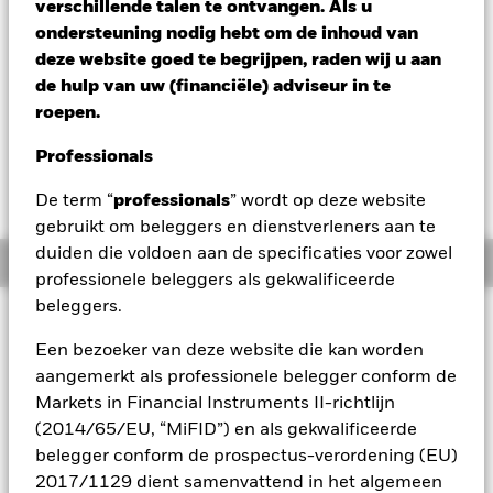
verschillende talen te ontvangen. Als u
Verandering NAV 1 dag per 06/aug/2026
ondersteuning nodig hebt om de inhoud van
USD -1,28 (-0,43%)
deze website goed te begrijpen, raden wij u aan
de hulp van uw (financiële) adviseur in te
Morningstar Rating
roepen.
Professionals
De term “
professionals
” wordt op deze website
gebruikt om beleggers en dienstverleners aan te
duiden die voldoen aan de specificaties voor zowel
Overzicht
professionele beleggers als gekwalificeerde
beleggers.
Beleggingsdoel
Een bezoeker van deze website die kan worden
Het Fonds streeft via een combinatie van kapitaalgroei en
opbrengsten naar een rendement op uw belegging dat
aangemerkt als professionele belegger conform de
overeenstemt met een relatief hoog risiconiveau. Het Fonds
Markets in Financial Instruments II-richtlijn
probeert zijn beleggingsdoelstelling te realiseren met
(2014/65/EU, “MiFID”) en als gekwalificeerde
indirecte posities in aandeleneffecten (bijv. aandelen),
belegger conform de prospectus-verordening (EU)
aandelengerelateerde (AR) effecten, vastrentende (VR)
2017/1129 dient samenvattend in het algemeen
effecten (zoals obligaties) en VR-gerelateerde effecten (VRR),