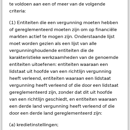
alternatieve activa (waaronder vastgoed en grondstoffen)
te voldoen aan een of meer van de volgende
cash en deposito's. Tot de VReffecten behoren
criteria:
geldmarktinstrumenten (GMI's) (d.w.z. schuldeffecten met
een korte looptijd). De AR-effecten en VRReffecten omvatten
(1) Entiteiten die een vergunning moeten hebben
ook afgeleide financiële instrumenten (derivaten) (d.w.z.
of gereglementeerd moeten zijn om op financiële
beleggingen waarvan de koersen zijn gebaseerd op een of
markten actief te mogen zijn. Onderstaande lijst
meer onderliggende activa). Het Fonds verkrijgt posities in
moet worden gezien als een lijst van alle
deze beleggingsklassen door beleggingen in andere
fondsen, waaronder door de BlackRock Group beheerde
vergunninghoudende entiteiten die de
exchange-traded funds en andere indexfondsen. Indien
karakteristieke werkzaamheden van de genoemde
gepast geacht kan het fonds ook direct beleggen in VRR-
entiteiten uitoefenen: entiteiten waaraan een
effecten, GMI's, cash en deposito's.
lidstaat uit hoofde van een richtlijn vergunning
heeft verleend, entiteiten waaraan een lidstaat
vergunning heeft verleend of die door een lidstaat
gereglementeerd zijn, zonder dat dit uit hoofde
BELANGRIJKE GEGEVENS: Kapitaalrisico.
De waarde en
van een richtlijn geschiedt, en entiteiten waaraan
het rendement van beleggingen kunnen dalen en stijgen, en
een derde land vergunning heeft verleend of die
zijn niet gegarandeerd. Beleggers verliezen mogelijk hun
oorspronkelijke inleg.
door een derde land gereglementeerd zijn:
Kredietrisico, wijzigingen van rentevoeten en/of de
(a) kredietinstellingen;
wanbetalingsquote van emittenten hebben een aanzienlijk