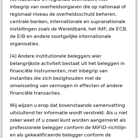
andere aandelenklassen in het fonds betekenen. De
inbegrip van overheidsorganen die op nationaal of
beheermaatschappij van het fonds waarborgt dat er
regionaal niveau de overheidsschuld beheren,
geschikte procedures worden gebruikt om het
centrale banken, internationale en supranationale
besmettingsrisico voor andere aandelenklassen te
minimaliseren. Via het uitklapvakje direct onder de naam van
instellingen zoals de Wereldbank, het IMF, de ECB,
het fonds, kunt u een lijst van alle aandelenklassen in het
de EIB en andere soortgelijke internationale
fonds bekijken – aandelenklassen met valutahedging worden
organisaties.
aangegeven door het woord 'Hedged' in de naam van de
aandelenklasse. Daarnaast is een volledige lijst van alle
(4) Andere institutionele beleggers wier
aandelenklassen met valutahedging op aanvraag
belangrijkste activiteit bestaat uit het beleggen in
verkrijgbaar bij de beheermaatschappij van het fonds.
financiële instrumenten, met inbegrip van
In de mate waarin het Fonds effecten uitleent om zijn kosten
instanties die zich bezighouden met de
te reduceren, ontvangt het Fonds 62,5% van de hiermee
omwisseling van vermogen in effecten of andere
verbonden inkomsten en komen de resterende 37,5% ten
financiële transacties.
goede aan BlackRock als effectenuitleenagent. Aangezien de
verdeling van opbrengsten uit effectenleningen de
Wij wijzen u erop dat bovenstaande samenvatting
exploitatiekosten van het Fonds niet verhoogt, is deze niet in
uitsluitend ter informatie wordt verstrekt. Als u niet
de lopende kosten opgenomen.
zeker weet of u zowel kunt worden aangemerkt als
professionele belegger conform de MiFID-richtlijn
en als gekwalificeerde belegger conform de
Toon minder