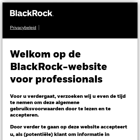
Privacybeleid
MULTI-ASSET
BSF BlackRock
Welkom op de
MyMap Plus Growth
BlackRock-website
Fund
voor professionals
Voor u verdergaat, verzoeken wij u even de tijd
te nemen om deze algemene
gebruiksvoorwaarden door te lezen en te
accepteren.
NAV per 06/aug/2026
Door verder te gaan op deze website accepteert
USD 298,28
u, als (potentiële) klant om informatie in
Variatie 52wk: 240,83 - 299,56