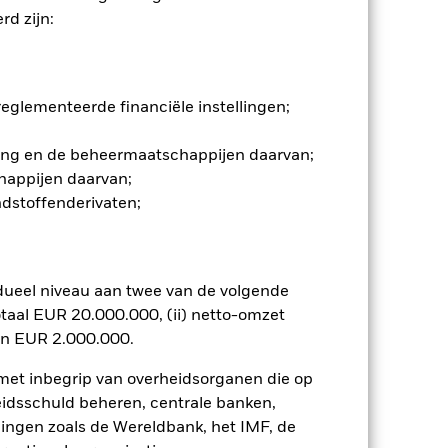
iet-nakoming door de onderneming
d zijn:
beleggingen van het fonds kunnen te
t en in kleinere aantallen verkocht
elijk dat de waarde van deze
ect voor de laatst genoteerde koers
ondernemings- of staatobligaties,
glementeerde financiële instellingen;
een lening. Daarom staan deze
vloedt. Het fonds kan beleggen in
gging en de beheermaatschappijen daarvan;
chulden zijn samengevoegd in één of
happijen daarvan;
or hun belegging doorgaans rente
ndstoffenderivaten;
ffecten komen overeen met die van
ekend zijn, hoewel doorgaans
niet alleen afhankelijk van
leningen als gevolg van
deze effecten gevoeliger zijn voor
dueel niveau aan twee van de volgende
f moeilijker zijn om ze te verkopen
taal EUR 20.000.000, (ii) netto-omzet
en EUR 2.000.000.
n. Het gebruik van derivaten voor
lenklassen in het fonds betekenen.
 met inbegrip van overheidsorganen die op
smettingsrisico voor andere
eidsschuld beheren, centrale banken,
jst van alle aandelenklassen in het
llingen zoals de Wereldbank, het IMF, de
e naam van de aandelenklasse.