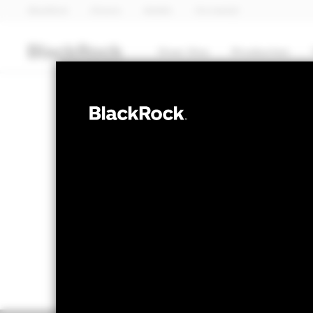
BlackRock
iShares
Aladdin
Ons bedrijf
Over Ons
Producten
OBLIGATIES
BGF Euro Shor
NAV per 07/aug/2026
Verandering
GBP 10,85
GBP
Variatie 52wk: 10,72 - 10,94