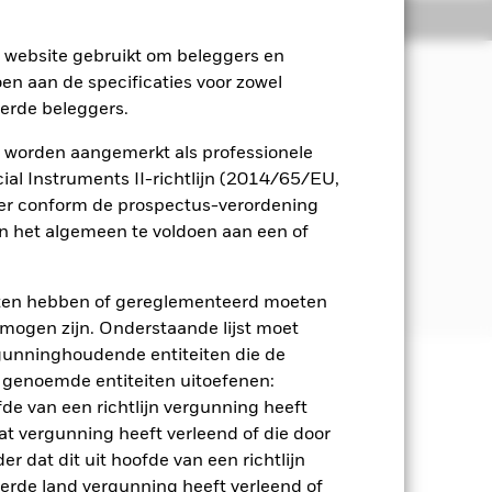
osities
Documenten
e website gebruikt om beleggers en
oen aan de specificaties voor zowel
eerde beleggers.
n inkomsten uit de activa van het
appij en governance ('ESG').
 worden aangemerkt als professionele
al Instruments II-richtlijn (2014/65/EU,
obligaties en geldmarktinstrumenten
ger conform de prospectus-verordening
 het algemeen te voldoen aan een of
ale instellingen (bv. de
 eurozone.
eten hebben of gereglementeerd moeten
e mogen zijn. Onderstaande lijst moet
ergunninghoudende entiteiten die de
 genoemde entiteiten uitoefenen:
 en stijgen, en zijn niet
fde van een richtlijn vergunning heeft
at vergunning heeft verleend of die door
gen van de betreffende valutakoersen
r dat dit uit hoofde van een richtlijn
egeven door ondernemingen waarbij,
derde land vergunning heeft verleend of