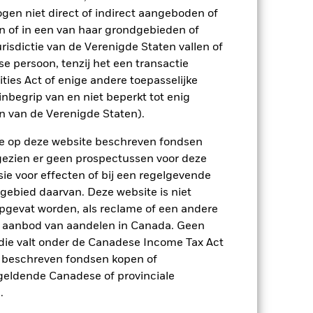
2021
2022
2023
2024
2025
ogen niet direct of indirect aangeboden of
n of in een van haar grondgebieden of
-0,6
-4,0
6,0
4,9
5,6
risdictie van de Verenigde Staten vallen of
 persoon, tenzij het een transactie
-0,5
-5,0
4,0
3,6
2,6
rities Act of enige andere toepasselijke
nbegrip van en niet beperkt tot enig
p-/uitstapvergoedingen worden niet in
en van de Verenigde Staten).
n.
n de op deze website beschreven fondsen
In het verleden behaalde resultaten
ten kunnen zich in de toekomst heel
ngezien er geen prospectussen voor deze
 in het verleden werd beheerd
ie voor effecten of bij een regelgevende
arde (NIW), waarbij de bruto-inkomsten,
 gebied daarvan. Deze website is niet
ging kan stijgen of dalen als gevolg
pgevat worden, als reclame of een andere
e valuta dan die gebruikt in de
r aanbod van aandelen in Canada. Geen
die valt onder de Canadese Income Tax Act
e beschreven fondsen kopen of
e geldende Canadese of provinciale
.