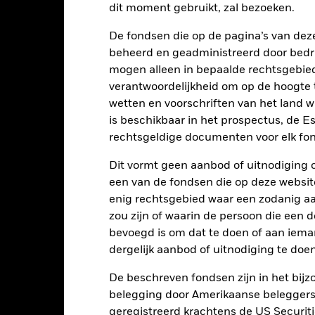
dit moment gebruikt, zal bezoeken.
art
8
r chart with 2 data series.
De fondsen die op de pagina’s van de
e chart has 1 X axis displaying categories.
beheerd en geadministreerd door bedr
e chart has 1 Y axis displaying Values. Range: -6 to 8.
6
mogen alleen in bepaalde rechtsgebie
verantwoordelijkheid om op de hoogte te
4
wetten en voorschriften van het land 
is beschikbaar in het prospectus, de E
2
alues
rechtsgeldige documenten voor elk fon
0
Dit vormt geen aanbod of uitnodiging 
een van de fondsen die op deze websi
-2
enig rechtsgebied waar een zodanig aan
zou zijn of waarin de persoon die een d
-4
bevoegd is om dat te doen of aan iema
-6
dergelijk aanbod of uitnodiging te doen
2016
2017
2018
2019
2020
2021
De beschreven fondsen zijn in het bijzo
Totaalrendement (%)
Beperkende be
belegging door Amerikaanse beleggers.
d of interactive chart.
geregistreerd krachtens de US Securitie