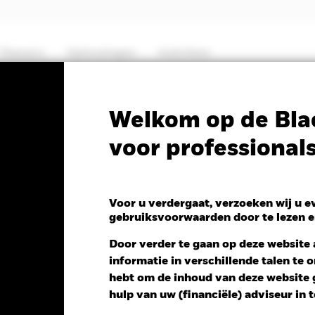
Thema's
Oplossingen
Inzichten
PRIIP KID
Factsheet
Prospectus
Welkom op de Bla
voor professional
t Duration Bond Fund
Voor u verdergaat, verzoeken wij u 
gebruiksvoorwaarden door te lezen e
 NAV 1 dag per 07/aug/2026
Door verder te gaan op deze website a
 0,01 (0,09%)
informatie in verschillende talen te
hebt om de inhoud van deze website g
hulp van uw (financiële) adviseur in 