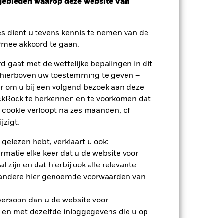
sgebieden waarop deze website van
es dient u tevens kennis te nemen van de
rmee akkoord te gaan.
 gaat met de wettelijke bepalingen in dit
 hierboven uw toestemming te geven –
r om u bij een volgend bezoek aan deze
ackRock te herkennen en te voorkomen dat
 cookie verloopt na zes maanden, of
jzigt.
 gelezen hebt, verklaart u ook:
rmatie elke keer dat u de website voor
 zijn en dat hierbij ook alle relevante
nden
 andere hier genoemde voorwaarden van
erlies of de winst per jaar over de
 persoon dan u de website voor
om te beoordelen hoe het product in
 en met dezelfde inloggegevens die u op