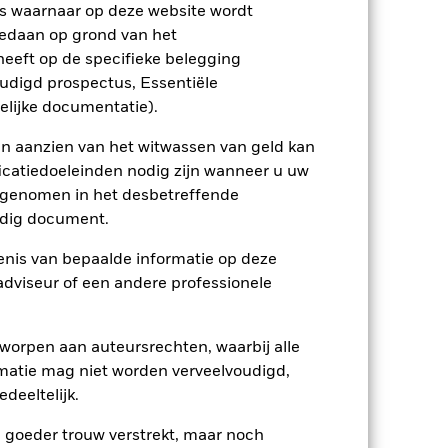
s waarnaar op deze website wordt
edaan op grond van het
ienlijk invloed op de prestaties van
eeft op de specifieke belegging
rhogen.
Derivaten zijn zeer gevoelig voor
oudigd prospectus, Essentiële
insten, wat leidt tot grotere
rige of complexe manier wordt
elijke documentatie).
et bepaalde activiteiten die niet in
stuk kleiner worden en een dergelijke
en aanzien van het witwassen van geld kan
et een fonds zonder een dergelijke
icatiedoeleinden nodig zijn wanneer u uw
ptreden als tegenpartij voor afgeleide
opgenomen in het desbetreffende
et Fonds aangehouden effect is mogelijk
etekent dat er onvoldoende kopers of
eldig document.
nis van bepaalde informatie op deze
 adviseur of een andere professionele
worpen aan auteursrechten, waarbij alle
matie mag niet worden verveelvoudigd,
deeltelijk.
20/sep/2012
GBP
e goeder trouw verstrekt, maar noch