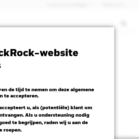
Professionele belegger
Nederland
SFDR Web Disclosure
Download
ckRock-website
s
even de tijd te nemen om deze algemene
n te accepteren.
ccepteert u, als (potentiële) klant om
 ontvangen. Als u ondersteuning nodig
oed te begrijpen, raden wij u aan de
te roepen.