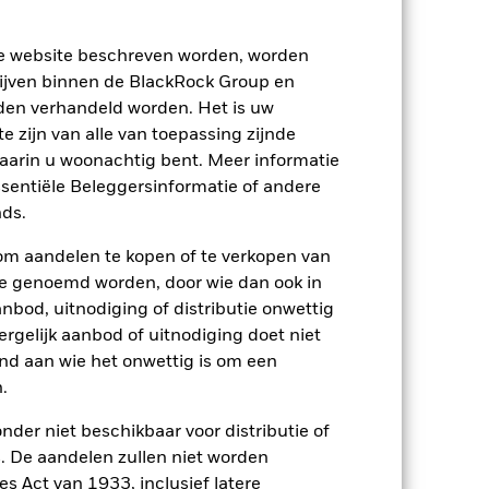
ze website beschreven worden, worden
ijven binnen de BlackRock Group en
den verhandeld worden. Het is uw
 zijn van alle van toepassing zijnde
waarin u woonachtig bent. Meer informatie
ssentiële Beleggersinformatie of andere
ds.
om aandelen te kopen of te verkopen van
te genoemd worden, door wie dan ook in
bod, uitnodiging of distributie onwettig
ergelijk aanbod of uitnodiging doet niet
nd aan wie het onwettig is om een
.
2022
2023
2024
2025
nder niet beschikbaar voor distributie of
nchmark 1 (%)
 De aandelen zullen niet worden
s Act van 1933, inclusief latere