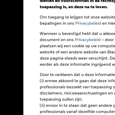
wetten en voorschriften in de recht
toepassing is, en deze na te leven.
Om toegang te krijgen tot onze websit
bepalingen in ons
Privacybeleid
en hie
Wanneer u bevestigd hebt dat u akkoord
document en ons
Privacybeleid
– door
plaatsen wij een cookie op uw compute
website of een andere website van Bl
Performance
deze pagina steeds weer verschijnt. De
eerder als deze informatie ingrijpend wi
Door te verklaren dat u deze informatie
endement
(i) ermee akkoord te gaan dat deze info
professionals bezoekt van toepassing zal
Kalenderjaar
Op jaarbasis
Cumulatief
12 maa
disclaimers, risicowaarschuwingen en
ge: 2012-07-01 00:00:00 to 2026-07-31 00:00:00.
toepassing zullen zijn;
: 0 to 36.
ze grafiek toont de prestatie van het product als het procentuele v
(ii) ervoor in te staan dat geen andere
gelopen 10 jaar vergeleken met de benchmark. Het kan u helpen 
professionals vanaf dezelfde computer
t verleden werd beheerd en het met de benchmark te vergelijken.