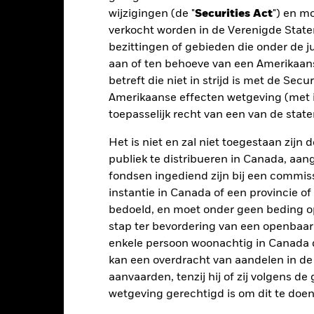
2016
2017
2018
2019
2020
wijzigingen (de "
Securities Act
") en m
verkocht worden in de Verenigde State
otaalrendement (%)
1,8
1,3
-0,1
2,0
1,2
bezittingen of gebieden die onder de ju
GBP
aan of ten behoeve van een Amerikaanse
eperkende benchmark
0,6
-0,1
-0,1
0,4
0,2
betreft die niet in strijd is met de Secu
 (%) EUR
Amerikaanse effecten wetgeving (met i
t rendement is weergegeven na aftrek van de lopende kosten. Insta
toepasselijk recht van een van de stat
nmerking genomen bij de berekening.
 getoonde cijfers hebben betrekking op de prestaties in het verlede
Het is niet en zal niet toegestaan zij
rmen geen betrouwbare indicator voor toekomstige resultaten. Mark
publiek te distribueren in Canada, aa
ders ontwikkelen. Het kan u helpen om te beoordelen hoe het fonds
fondsen ingediend zijn bij een commiss
 prestaties worden weergegeven op basis van de netto-inventariswa
instantie in Canada of een provincie of
dien van toepassing, worden herbelegd. Het rendement van uw beleg
bedoeld, en moet onder geen beding o
n valutaschommelingen als uw belegging wordt gedaan in een ander
stap ter bevordering van een openbaa
rekening van de prestaties in het verleden. Bron: Blackrock
enkele persoon woonachtig in Canada 
kan een overdracht van aandelen in d
aanvaarden, tenzij hij of zij volgens d
Belangrijkste Risico's
wetgeving gerechtigd is om dit te doen