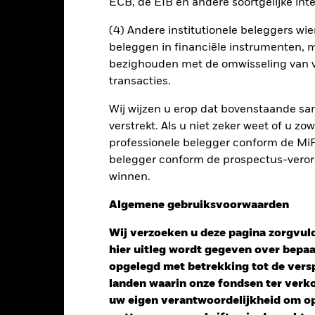
ECB, de EIB en andere soortgelijke inte
n alle aandelenklassen met valutahedging op aanvraag verkrijgbaar b
(4) Andere institutionele beleggers wier
en uitleent om zijn kosten te reduceren, ontvangt het Fonds 62,5%
beleggen in financiële instrumenten, m
oede aan BlackRock als effectenuitleenagent. Aangezien de verdel
bezighouden met de omwisseling van v
en van het Fonds niet verhoogt, is deze niet in de lopende kosten 
transacties.
Wij wijzen u erop dat bovenstaande sam
verstrekt. Als u niet zeker weet of u z
PRIIP KID
Factsheet
Prospectus
Bond
professionele belegger conform de MiFI
Download
belegger conform de prospectus-verorde
Risicometer
winnen.
nt
Kerngegevens
Managers
P
Algemene gebruiksvoorwaarden
Wij verzoeken u deze pagina zorgvuld
hier uitleg wordt gegeven over bepa
opgelegd met betrekking tot de versp
landen waarin onze fondsen ter ver
uw eigen verantwoordelijkheid om op 