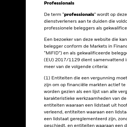
Professionals
nt
Kerngegevens
Managers
P
De term “
professionals
” wordt op dez
dienstverleners aan te duiden die vold
professionele beleggers als gekwalific
rendement op uw belegging door een combinatie van kapitaalgroei e
mming is met de beginselen van beleggen gericht op milieu, maatsch
Een bezoeker van deze website die kan
belegger conform de Markets in Financi
zijn totale activa in vastrentende (VR-) effecten. Hiertoe behoren 
“MiFID”) en als gekwalificeerde beleg
jden).
(EU) 2017/1129 dient samenvattend in
meer van de volgende criteria:
n door overheden en overheidsinstellingen, bedrijven en supranation
 en Ontwikkeling) die zijn gevestigd in landen binnen of buiten de
(1) Entiteiten die een vergunning mo
zijn om op financiële markten actief t
worden gezien als een lijst van alle v
karakteristieke werkzaamheden van de
lrisico.
De waarde en het rendement van beleggingen kunnen dalen
entiteiten waaraan een lidstaat uit hoo
ogelijk hun oorspronkelijke inleg.
verleend, entiteiten waaraan een lidsta
l in effecten die genoteerd zijn in een vreemde valuta; schommelin
een lidstaat gereglementeerd zijn, zonde
 van de belegging. Het fonds belegt in vastrentende waarden uitg
geschiedt, en entiteiten waaraan een 