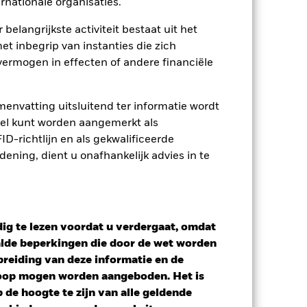
rnationale organisaties.
ij de beheermaatschappij van het
 belangrijkste activiteit bestaat uit het
 van de hiermee verbonden inkomsten
et inbegrip van instanties die zich
ing van opbrengsten uit
ermogen in effecten of andere financiële
opgenomen.
Toon minder
envatting uitsluitend ter informatie wordt
owel kunt worden aangemerkt als
SFDR Web Disclosure
D-richtlijn en als gekwalificeerde
ning, dient u onafhankelijk advies in te
osities
Documenten
ig te lezen voordat u verdergaat, omdat
alde beperkingen die door de wet worden
reiding van deze informatie en de
koop mogen worden aangeboden. Het is
de hoogte te zijn van alle geldende