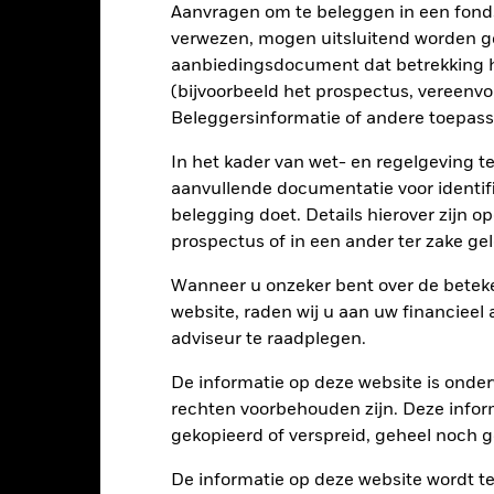
Aanvragen om te beleggen in een fond
verwezen, mogen uitsluitend worden g
rieven en/of in de wanbetalingsquote van emittenten hebben een aanz
aanbiedingsdocument dat betrekking h
kelijke verlagingen van de kredietrating kunnen het risiconiveau ve
(bijvoorbeeld het prospectus, vereenv
 waarop ze gebaseerd zijn en kunnen leiden tot grotere verliezen of w
ds. De invloed op het Fonds kan groter zijn wanneer op een uitvoe
Beleggersinformatie of andere toepass
s streeft ernaar ondernemingen uit te sluiten die zich bezighouden m
 Na een ESG-screening kan het potentiële beleggingsuniversum een 
In het kader van wet- en regelgeving t
n op de waarde van de beleggingen van het Fonds in vergelijking m
aanvullende documentatie voor identif
tellingen die diensten leveren zoals de bewaring van activa, of die o
belegging doet. Details hierover zijn 
llen aan financieel verlies.
Kredietrisico: de emittent van een in h
n of kapitaal terug te betalen.
Liquiditeitsrisico: lagere liquiditeit b
prospectus of in een ander ter zake g
stellen beleggingen gemakkelijk aan te kopen of te verkopen.
Wanneer u onzeker bent over de beteke
website, raden wij u aan uw financieel
Kerngegevens
adviseur te raadplegen.
De informatie op deze website is onder
rechten voorbehouden zijn. Deze infor
gekopieerd of verspreid, geheel noch ge
EUR 1.988.877.053
Introductiedatum
Valuta reeks
De informatie op deze website wordt t