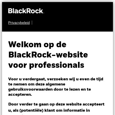
Privacybeleid
AANDELEN
BGF Emerging Europe
Welkom op de
Fund
BlackRock-website
voor professionals
Voor u verdergaat, verzoeken wij u even de tijd
te nemen om deze algemene
gebruiksvoorwaarden door te lezen en te
NAV per 28/feb/2022
accepteren.
EUR 47,63
Variatie 52wk: 47,63 - 134,61
Door verder te gaan op deze website accepteert
Verandering NAV 1 dag per 28/feb/2022
Morningstar Rating
u, als (potentiële) klant om informatie in