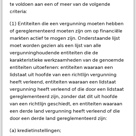
het rendement van beleggingen kunnen dalen en stijgen, en
te voldoen aan een of meer van de volgende
zijn niet gegarandeerd. Beleggers verliezen mogelijk hun
criteria:
oorspronkelijke inleg.
(1) Entiteiten die een vergunning moeten hebben
Het fonds belegt voor een groot deel in effecten die
genoteerd zijn in een vreemde valuta; schommelingen van de
of gereglementeerd moeten zijn om op financiële
betreffende valutakoersen zullen invloed hebben op de
markten actief te mogen zijn. Onderstaande lijst
waarde van de belegging. Vergeleken met meer gevestigde
moet worden gezien als een lijst van alle
economieën kan de waarde van beleggingen in opkomende
vergunninghoudende entiteiten die de
markten in ontwikkeling worden beïnvloed door een grotere
karakteristieke werkzaamheden van de genoemde
volatiliteit als gevolg van verschillen in algemeen aanvaarde
principes van administratieve verantwoording of door
entiteiten uitoefenen: entiteiten waaraan een
economische of politieke instabiliteit. Het fonds kan beleggen
lidstaat uit hoofde van een richtlijn vergunning
in aandelen van kleinere ondernemingen die zich minder
heeft verleend, entiteiten waaraan een lidstaat
voorspelbaar kunnen ontwikkelen en minder liquide kunnen
vergunning heeft verleend of die door een lidstaat
zijn dan aandelen van grotere ondernemingen.
gereglementeerd zijn, zonder dat dit uit hoofde
Alle aandelenklassen met valutahedging van dit fonds
gebruiken derivaten om valutarisico's af te dekken. Het
van een richtlijn geschiedt, en entiteiten waaraan
gebruik van derivaten voor een aandelenklasse kan een
een derde land vergunning heeft verleend of die
potentieel besmettingsrisico (ook bekend als spill-over) voor
door een derde land gereglementeerd zijn:
andere aandelenklassen in het fonds betekenen. De
beheermaatschappij van het fonds waarborgt dat er
(a) kredietinstellingen;
geschikte procedures worden gebruikt om het