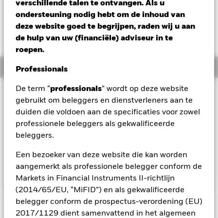
EUR -28,69 (-37,59%)
verschillende talen te ontvangen. Als u
ondersteuning nodig hebt om de inhoud van
deze website goed te begrijpen, raden wij u aan
de hulp van uw (financiële) adviseur in te
roepen.
Overzicht
Professionals
De term “
professionals
” wordt op deze website
Beleggingsdoel
gebruikt om beleggers en dienstverleners aan te
Het Fonds streeft naar een maximaal rendement op uw
duiden die voldoen aan de specificaties voor zowel
belegging via een combinatie van kapitaalgroei en
professionele beleggers als gekwalificeerde
opbrengsten uit de activa van het Fonds. Het Fonds belegt
beleggers.
ten minste 70% van zijn totale activa in aandelen van
bedrijven die zijn gevestigd of voornamelijk economisch
Een bezoeker van deze website die kan worden
actief zijn in opkomende Europese landen of in het
Middellandse Zeegebied.
aangemerkt als professionele belegger conform de
Markets in Financial Instruments II-richtlijn
(2014/65/EU, “MiFID”) en als gekwalificeerde
belegger conform de prospectus-verordening (EU)
BELANGRIJKE GEGEVENS: Kapitaalrisico.
De waarde en
2017/1129 dient samenvattend in het algemeen