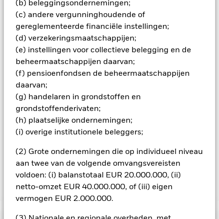
(b) beleggingsondernemingen;
besmettingsrisico voor andere aandelenklassen te
(c) andere vergunninghoudende of
minimaliseren. Via het uitklapvakje direct onder de naam van
gereglementeerde financiële instellingen;
het fonds, kunt u een lijst van alle aandelenklassen in het
(d) verzekeringsmaatschappijen;
fonds bekijken – aandelenklassen met valutahedging worden
(e) instellingen voor collectieve belegging en de
aangegeven door het woord 'Hedged' in de naam van de
aandelenklasse. Daarnaast is een volledige lijst van alle
beheermaatschappijen daarvan;
aandelenklassen met valutahedging op aanvraag
(f) pensioenfondsen de beheermaatschappijen
verkrijgbaar bij de beheermaatschappij van het fonds.
daarvan;
In de mate waarin het Fonds effecten uitleent om zijn kosten
(g) handelaren in grondstoffen en
te reduceren, ontvangt het Fonds 62,5% van de hiermee
grondstoffenderivaten;
verbonden inkomsten en komen de resterende 37,5% ten
(h) plaatselijke ondernemingen;
goede aan BlackRock als effectenuitleenagent. Aangezien de
(i) overige institutionele beleggers;
verdeling van opbrengsten uit effectenleningen de
exploitatiekosten van het Fonds niet verhoogt, is deze niet in
(2) Grote ondernemingen die op individueel niveau
de lopende kosten opgenomen.
aan twee van de volgende omvangsvereisten
voldoen: (i) balanstotaal EUR 20.000.000, (ii)
netto-omzet EUR 40.000.000, of (iii) eigen
Toon minder
vermogen EUR 2.000.000.
BGF Emerging Europe Fund
(3) Nationale en regionale overheden, met