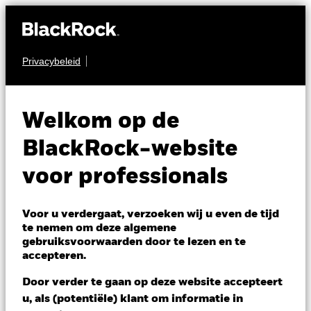
Privacybeleid
AANDELEN
iShares EMU Index
Welkom op de
Fund (IE)
BlackRock-website
voor professionals
Voor u verdergaat, verzoeken wij u even de tijd
te nemen om deze algemene
gebruiksvoorwaarden door te lezen en te
NAV per 06/aug/2026
accepteren.
EUR 36,72
Variatie 52wk: 29,18 - 36,72
Door verder te gaan op deze website accepteert
Verandering NAV 1 dag per 06/aug/2026
Morningstar Rating
u, als (potentiële) klant om informatie in