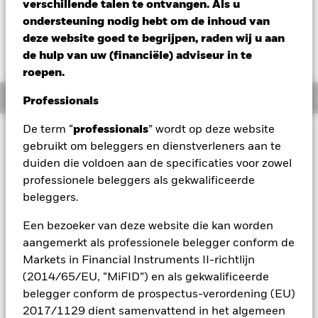
EUR 0,13 (0,35%)
verschillende talen te ontvangen. Als u
ondersteuning nodig hebt om de inhoud van
deze website goed te begrijpen, raden wij u aan
de hulp van uw (financiële) adviseur in te
roepen.
Overzicht
Professionals
De term “
professionals
” wordt op deze website
Beleggingsdoel
gebruikt om beleggers en dienstverleners aan te
Het Fonds streeft via een combinatie van kapitaalgroei en
duiden die voldoen aan de specificaties voor zowel
inkomsten uit de activa van het Fonds naar een rendement
professionele beleggers als gekwalificeerde
op uw belegging, dat het rendement van de aandelenmarkt
beleggers.
in de Europese Economische en Monetaire Unie (EMU)
weerspiegelt. Het Fonds belegt voor zover dit mogelijk en
Een bezoeker van deze website die kan worden
praktisch haalbaar is in aandeleneffecten (bv. aandelen) die
deel uitmaken van de MSCI EMU Index, de referentie-index
aangemerkt als professionele belegger conform de
van het Fonds. De referentie-index meet het rendement van
Markets in Financial Instruments II-richtlijn
de aandelenmarkt binnen de EMU en is een aan de free float
(2014/65/EU, “MiFID”) en als gekwalificeerde
aangepaste en voor marktkapitalisatie gewogen index.
belegger conform de prospectus-verordening (EU)
Aangepast aan de free float betekent dat er voor de
2017/1129 dient samenvattend in het algemeen
berekening van de referentie-index alleen rekening wordt