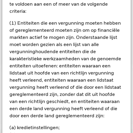
gehouden met aandelen die vrij in de markt beschikbaar zijn,
te voldoen aan een of meer van de volgende
en niet met alle uitgegeven aandelen van een bedrijf. De aan
criteria:
de free float aangepaste marktkapitalisatie is de
aandelenkoers van een bedrijf, vermenigvuldigd met het
(1) Entiteiten die een vergunning moeten hebben
aantal aandelen dat vrij in de markt beschikbaar is. Per
of gereglementeerd moeten zijn om op financiële
oktober 2014 bestaat de benchmarkindex uit de volgende 10
markten actief te mogen zijn. Onderstaande lijst
landenindices van ontwikkelde markten: België, Duitsland,
moet worden gezien als een lijst van alle
Finland, Frankrijk, Ierland, Italië, Nederland, Oostenrijk,
Portugal en Spanje.
vergunninghoudende entiteiten die de
karakteristieke werkzaamheden van de genoemde
entiteiten uitoefenen: entiteiten waaraan een
lidstaat uit hoofde van een richtlijn vergunning
BELANGRIJKE GEGEVENS: Kapitaalrisico.
De waarde en
heeft verleend, entiteiten waaraan een lidstaat
het rendement van beleggingen kunnen dalen en stijgen, en
vergunning heeft verleend of die door een lidstaat
zijn niet gegarandeerd. Beleggers verliezen mogelijk hun
gereglementeerd zijn, zonder dat dit uit hoofde
oorspronkelijke inleg.
van een richtlijn geschiedt, en entiteiten waaraan
een derde land vergunning heeft verleend of die
door een derde land gereglementeerd zijn:
Toon minder
iShares EMU Index Fund (IE)
(a) kredietinstellingen;