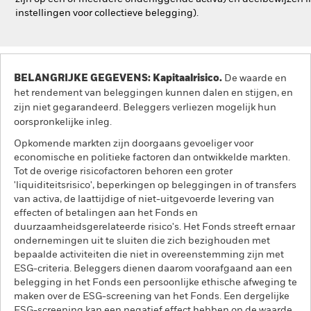
instellingen voor collectieve belegging).
BELANGRIJKE GEGEVENS: Kapitaalrisico.
De waarde en
het rendement van beleggingen kunnen dalen en stijgen, en
zijn niet gegarandeerd. Beleggers verliezen mogelijk hun
oorspronkelijke inleg.
Opkomende markten zijn doorgaans gevoeliger voor
economische en politieke factoren dan ontwikkelde markten.
Tot de overige risicofactoren behoren een groter
'liquiditeitsrisico', beperkingen op beleggingen in of transfers
van activa, de laattijdige of niet-uitgevoerde levering van
effecten of betalingen aan het Fonds en
duurzaamheidsgerelateerde risico's. Het Fonds streeft ernaar
ondernemingen uit te sluiten die zich bezighouden met
bepaalde activiteiten die niet in overeenstemming zijn met
ESG-criteria. Beleggers dienen daarom voorafgaand aan een
belegging in het Fonds een persoonlijke ethische afweging te
maken over de ESG-screening van het Fonds. Een dergelijke
ESG-screening kan een negatief effect hebben op de waarde