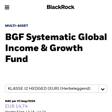
Over Ons
MULTI-ASSET
BGF Systematic Global
Producten
Income & Growth
Thema's
Fund
Inzichten
Beleggingsinformatie
Particulieren
NAV per 07/aug/2026
Nederland
EUR 14,74
Change location