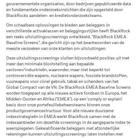
Gemiddeld rendement per jaar
MSCI ESG-kwaliteitsscore (0-
7,12
verleden.
In het verleden behaalde resultaten vormen geen
gouvernementele organisaties, door bedrijven gepubliceerde data
civiel gebruik
10)
betrouwbare indicator voor toekomstige resultaten. Markten
en fundamentele onderzoeksinzichten die zijn opgesteld door
per 30/jun/2026
Wat u kunt terugkrijgen na aftrek van kost
per 17/jul/2026
Ongunstig
kunnen zich in de toekomst heel anders ontwikkelen. Het kan
BlackRocks aandelen- en kredietonderzoeksteams.
Gemiddeld rendement per jaar
MSCI – Tabak
0,00%
u helpen om te beoordelen hoe het fonds in het verleden
Wereldwijde classificatie van
Mixed Asset USD Flexible -
Om schaalbare oplossingen te bieden aan beleggers in
per 30/jun/2026
fondsen door Lipper
Global
werd beheerd
Wat u kunt terugkrijgen na aftrek van kost
verschillende activaklassen en beleggingsstijlen heeft BlackRock
Gematigd
per 17/jul/2026
De prestaties worden weergegeven op basis van de netto-
Gemiddeld rendement per jaar
MSCI – Overtreders van
0,00%
een reeks uitsluitingsscreenings ontwikkeld, "BlackRock EMEA
Global Compact van de VN
inventariswaarde (NIW), waarbij de bruto-inkomsten, indien
Baseline Screens”, die gericht zijn op het beantwoorden van de
MSCI Gewogen Gemiddelde
87,16
per 30/jun/2026
Wat u kunt terugkrijgen na aftrek van kost
van toepassing, worden herbelegd. Het rendement van uw
Koolstofintensiteit (ton CO2-
meeste verzoeken van onze klanten om uitsluitingen.
Gunstig
Gemiddeld rendement per jaar
eq/$ miljoen OMZET)
belegging kan stijgen of dalen als gevolg van
MSCI – Ketelkool
0,00%
Deze uitsluitingsscreenings sluiten bijvoorbeeld posities uit met
per 17/jul/2026
valutaschommelingen als uw belegging wordt gedaan in een
Het stressscenario laat zien wat u zou kunnen terugkrijgen in
per 30/jun/2026
meer dan minimale blootstelling aan bepaalde
andere valuta dan die gebruikt in de berekening van de
extreme marktomstandigheden.
MSCI ESG % Dekking
87,43
sectoren/industrieën, waaronder, maar niet beperkt tot
MSCI – Oliezand
0,00%
prestaties in het verleden. Bron: Blackrock
per 17/jul/2026
controversiële wapens, nucleaire wapens, fossiele brandstoffen,
per 30/jun/2026
vuurwapens voor civiel gebruik, tabak en schenders van het
MSCI ESG-kwaliteitsscore –
91,67
Global Compact van de VN. De BlackRock EMEA Baseline Screens
Percentiel peer
worden toegepast op alle nieuwe actieve fondsen in Europa, het
per 17/jul/2026
Midden-Oosten en Afrika ("EMEA"), op een 'comply or explain'
Betrokkenheid van
91,97%
Fondsen in peergroup
basis door onze portefeuillebeheersteams binnen onze
276
bedrijfsleven Dekking
per 17/jul/2026
productgovernancestructuur. Voor alle nieuwe duurzame
per 30/jun/2026
indexstrategieën in EMEA werkt BlackRock samen met de
MSCI Gewogen Gemiddelde
85,12
indexaanbieder om dezelfde screenings in de aangepaste index te
Percentage niet-gedekt
8,09%
Koolstofintensiteit % Dekking
weerspiegelen. Gekwalificeerde beleggers met afzonderlijke
Fonds
rekeningen kunnen uitsluitingsscreenings laten instellen met
per 30/jun/2026
per 17/jul/2026