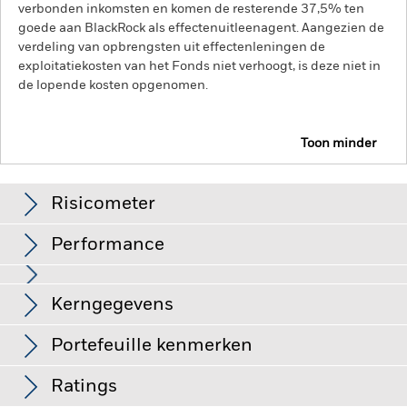
verbonden inkomsten en komen de resterende 37,5% ten
goede aan BlackRock als effectenuitleenagent. Aangezien de
verdeling van opbrengsten uit effectenleningen de
exploitatiekosten van het Fonds niet verhoogt, is deze niet in
de lopende kosten opgenomen.
Toon minder
BGF Systematic Global Income & Growth Fund
Risicometer
Performance
Grafiek
Kerngegevens
Opkomende markten zijn doorgaans gevoeliger voor
economische en politieke factoren dan ontwikkelde markten.
Tot de overige risicofactoren behoren een groter
Volledige grafiek bekijken
Portefeuille kenmerken
'liquiditeitsrisico', beperkingen op beleggingen in of transfers
Fondsomvang
USD 1.027.593.904
van activa, de laattijdige of niet-uitgevoerde levering van
per 07/aug/2026
Rendement
effecten of betalingen aan het Fonds en
Ratings
duurzaamheidsgerelateerde risico's.
Aandelen en
Aantal posities
2.262
Introductie fonds
22/sep/2022