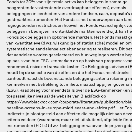
Fonds tot 20% van zijn totale activa kan beleggen in sommige
hoogrentende vastrentende overdraagbare effecten), evenals
beleggingen in eenheden van andere fondsen, cash, deposito's 
geldmarktinstrumenten. Het Fonds is niet onderworpen aan land
regiogebonden restricties en hoewel het Fonds waarschijnlijk voo
beleggen in bedrijven in ontwikkelde markten wereldwijd, kan he
Fonds ook beleggen in opkomende markten. Het Fonds maakt g
van kwantitatieve (d.w.z. wiskundige of statistische) modellen o
systematische aandelenselectiebenadering te realiseren. Dit be
dat aandelen worden geselecteerd en hun wegingen worden be
op basis van hun ESG-kenmerken en op basis van prognoses voo
rendement, risico en transactiekosten. De Beleggingsadviseur (
houdt bij de selectie van de effecten die het Fonds rechtstreeks
aanhoudt naast de bovenstaande beleggingscriteria rekening m
kenmerken met betrekking tot milieu, maatschappij en governa
(ESG). Raadpleeg voor meer details over de ESG-kenmerken (en 
toepasselijke niveaus) de website van BlackRock op
https://www.blackrock.com/corporate/literature/publication/bla
baseline-screens-in-europe-middleeast-and-africa.pdf. Het Fo
indirect zijn blootgesteld aan effecten die mogelijk niet aan dez
criteria voldoen (waaronder, maar niet uitsluitend, afgeleide fina
instrumenten (FDI's) (d.w.z. beleggingen waarvan de prijzen ge
zijn op een of meerdere onderliggende activa) en deelbewijzen i