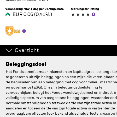
Variatie 52wk: 13,18 - 14,74
BlackRock
Verandering NAV 1 dag per 07/aug/2026
Morningstar Rating
EUR 0,06 (0,41%)
iShares
Aladdin
Ons bedrijf
Overzicht
Beleggingsdoel
Het Fonds streeft ernaar inkomsten en kapitaalgroei op lange te
te genereren uit zijn beleggingen op een wijze die verenigbaar i
de beginselen van een belegging met oog voor milieu, maatscha
en governance (ESG). Om zijn beleggingsdoelstelling te
verwezenlijken, belegt het Fonds wereldwijd, direct en indirect, i
volledige spectrum van toegestane beleggingen, waaronder ond
normale omstandigheden tot twee derde van zijn totale activa in
aandelen en tot een derde van zijn totale activa in vastrentende
overdraagbare effecten (ook bekend als schuldeffecten, waarbij 