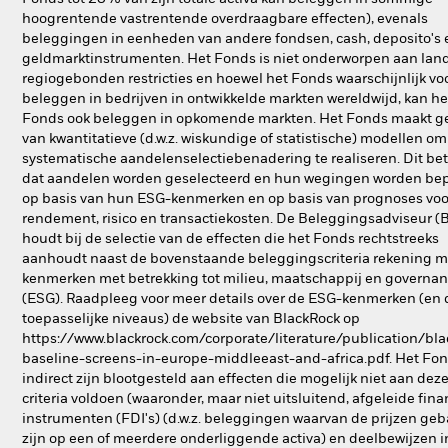
hoogrentende vastrentende overdraagbare effecten), evenals
beleggingen in eenheden van andere fondsen, cash, deposito's 
geldmarktinstrumenten. Het Fonds is niet onderworpen aan land
regiogebonden restricties en hoewel het Fonds waarschijnlijk voo
beleggen in bedrijven in ontwikkelde markten wereldwijd, kan he
Fonds ook beleggen in opkomende markten. Het Fonds maakt g
van kwantitatieve (d.w.z. wiskundige of statistische) modellen o
systematische aandelenselectiebenadering te realiseren. Dit be
dat aandelen worden geselecteerd en hun wegingen worden be
op basis van hun ESG-kenmerken en op basis van prognoses voo
rendement, risico en transactiekosten. De Beleggingsadviseur (
houdt bij de selectie van de effecten die het Fonds rechtstreeks
aanhoudt naast de bovenstaande beleggingscriteria rekening m
kenmerken met betrekking tot milieu, maatschappij en governa
(ESG). Raadpleeg voor meer details over de ESG-kenmerken (en 
toepasselijke niveaus) de website van BlackRock op
https://www.blackrock.com/corporate/literature/publication/bla
baseline-screens-in-europe-middleeast-and-africa.pdf. Het Fo
indirect zijn blootgesteld aan effecten die mogelijk niet aan dez
criteria voldoen (waaronder, maar niet uitsluitend, afgeleide fina
instrumenten (FDI's) (d.w.z. beleggingen waarvan de prijzen ge
zijn op een of meerdere onderliggende activa) en deelbewijzen i