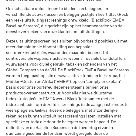
Gemiddeld rendement per jaar
Beperkende benchmark 1 (%)
MSCI – Tabak
0,00%
Wereldwijde classificatie van
Mixed Asset USD Flexible -
Om schaalbare oplossingen te bieden aan beleggers in
per 30/jun/2026
fondsen door Lipper
Global
End of interactive chart.
Wat u kunt terugkrijgen na aftrek van kost
verschillende activaklassen en beleggingsstijlen heeft BlackRock
Gematigd
per 17/jul/2026
Gemiddeld rendement per jaar
MSCI – Overtreders van
0,00%
een reeks uitsluitingsscreenings ontwikkeld, "BlackRock EMEA
Global Compact van de VN
2021
2022
2023
2024
2025
Baseline Screens”, die gericht zijn op het beantwoorden van de
MSCI Gewogen Gemiddelde
87,16
per 30/jun/2026
Wat u kunt terugkrijgen na aftrek van kost
Koolstofintensiteit (ton CO2-
meeste verzoeken van onze klanten om uitsluitingen.
Gunstig
Gemiddeld rendement per jaar
eq/$ miljoen OMZET)
Totaalrendement
10,1
8,6
9,7
MSCI – Ketelkool
0,00%
Deze uitsluitingsscreenings sluiten bijvoorbeeld posities uit met
(%) HKD
per 17/jul/2026
Het stressscenario laat zien wat u zou kunnen terugkrijgen in
per 30/jun/2026
meer dan minimale blootstelling aan bepaalde
extreme marktomstandigheden.
MSCI ESG % Dekking
87,43
Beperkende
sectoren/industrieën, waaronder, maar niet beperkt tot
MSCI – Oliezand
0,00%
per 17/jul/2026
benchmark 1
13,6
11,5
13,5
controversiële wapens, nucleaire wapens, fossiele brandstoffen,
per 30/jun/2026
(%) USD
vuurwapens voor civiel gebruik, tabak en schenders van het
MSCI ESG-kwaliteitsscore –
91,67
Global Compact van de VN. De BlackRock EMEA Baseline Screens
Percentiel peer
worden toegepast op alle nieuwe actieve fondsen in Europa, het
Het rendement is weergegeven na aftrek van de lopende
per 17/jul/2026
Midden-Oosten en Afrika ("EMEA"), op een 'comply or explain'
kosten. Instap-/uitstapvergoedingen worden niet in
Betrokkenheid van
91,97%
Fondsen in peergroup
basis door onze portefeuillebeheersteams binnen onze
276
aanmerking genomen bij de berekening.
bedrijfsleven Dekking
per 17/jul/2026
productgovernancestructuur. Voor alle nieuwe duurzame
per 30/jun/2026
De getoonde cijfers hebben betrekking op de prestaties in het
indexstrategieën in EMEA werkt BlackRock samen met de
MSCI Gewogen Gemiddelde
85,12
indexaanbieder om dezelfde screenings in de aangepaste index te
verleden.
In het verleden behaalde resultaten vormen geen
Percentage niet-gedekt
8,09%
Koolstofintensiteit % Dekking
weerspiegelen. Gekwalificeerde beleggers met afzonderlijke
Fonds
betrouwbare indicator voor toekomstige resultaten. Markten
rekeningen kunnen uitsluitingsscreenings laten instellen met
per 30/jun/2026
kunnen zich in de toekomst heel anders ontwikkelen. Het kan
per 17/jul/2026
specifieke criteria die door de belegger worden bepaald. De
u helpen om te beoordelen hoe het fonds in het verleden
definitie van de Baseline Screens en de invoering ervan in
De blootstellingen van BlackRock inzake betrokkenheid van
werd beheerd
Alle data komen van MSCI ESG Fund Ratings per
duurzame gescreende fondsen wordt geregeld door de