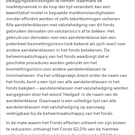
beleggingsbeslissingen te nemen. Naarmate de
marktdynamiek in de loop der tijd verandert, kan een
kwantitatief model in bepaalde marktomstandigheden
minder efficiënt worden of zelfs tekortkomingen vertonen.
Alle aandelenklassen met valutahedging van dit fonds
gebruiken derivaten om valutarisico's af te dekken. Het
gebruik van derivaten voor een aandelenklasse kan een
potentieel besmettingsrisico (ook bekend als spill-over) voor
andere aandelenklassen in het fonds betekenen. De
beheermaatschappij van het fonds waarborgt dat er
geschikte procedures worden gebruikt om het
besmettingsrisico voor andere aandelenklassen te
minimaliseren. Via het uitklapvakje direct onder de naam van
het fonds, kunt u een lijst van alle aandelenklassen in het
fonds bekijken – aandelenklassen met valutahedging worden
aangegeven door het woord 'Hedged' in de naam van de
aandelenklasse. Daarnaast is een volledige lijst van alle
aandelenklassen met valutahedging op aanvraag
verkrijgbaar bij de beheermaatschappij van het fonds.
In de mate waarin het Fonds effecten uitleent om zijn kosten
te reduceren, ontvangt het Fonds 62,5% van de hiermee