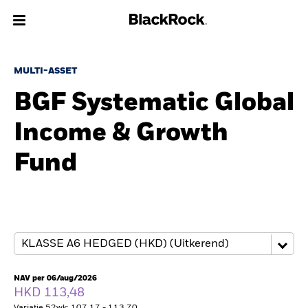
Over Ons
MULTI-ASSET
BGF Systematic Global
Producten
Income & Growth
Thema's
Fund
Inzichten
Beleggingsinformatie
Particulieren
NAV per 06/aug/2026
Nederland
HKD 113,48
Change location