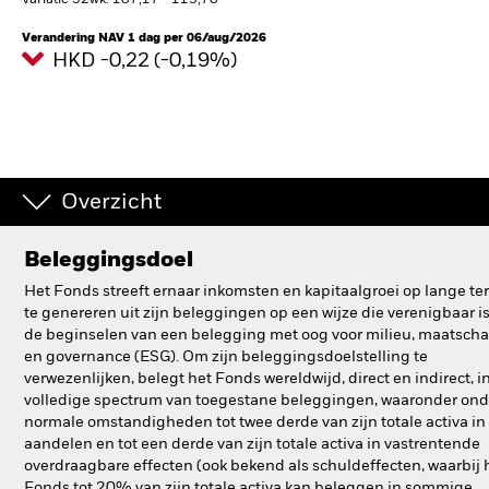
Variatie 52wk: 107,17 - 113,70
BlackRock
Verandering NAV 1 dag per 06/aug/2026
HKD -0,22 (-0,19%)
iShares
Aladdin
Ons bedrijf
Overzicht
Beleggingsdoel
Het Fonds streeft ernaar inkomsten en kapitaalgroei op lange te
te genereren uit zijn beleggingen op een wijze die verenigbaar i
de beginselen van een belegging met oog voor milieu, maatscha
en governance (ESG). Om zijn beleggingsdoelstelling te
verwezenlijken, belegt het Fonds wereldwijd, direct en indirect, i
volledige spectrum van toegestane beleggingen, waaronder ond
normale omstandigheden tot twee derde van zijn totale activa in
aandelen en tot een derde van zijn totale activa in vastrentende
overdraagbare effecten (ook bekend als schuldeffecten, waarbij 
Fonds tot 20% van zijn totale activa kan beleggen in sommige