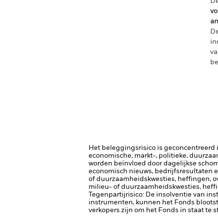
De
vo
an
De
in
va
be
Het beleggingsrisico is geconcentreerd in
economische, markt-, politieke, duurza
worden beïnvloed door dagelijkse schomm
economisch nieuws, bedrijfsresultaten e
of duurzaamheidskwesties, heffingen, o
milieu- of duurzaamheidskwesties, heff
Tegenpartijrisico: De insolventie van ins
instrumenten, kunnen het Fonds blootste
verkopers zijn om het Fonds in staat te 