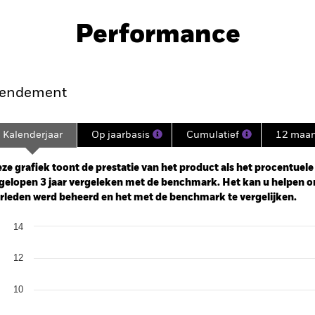
Performance
endement
Kalenderjaar
Op jaarbasis
Cumulatief
12 maa
ge: 2022-04-30 00:00:00 to 2026-07-31 00:00:00.
: -60 to 120.
ze grafiek toont de prestatie van het product als het procentuele v
gelopen 3 jaar vergeleken met de benchmark. Het kan u helpen o
rleden werd beheerd en het met de benchmark te vergelijken.
art
14
r chart with 2 data series.
e chart has 1 X axis displaying categories.
e chart has 1 Y axis displaying Values. Range: 0 to 14.
12
10