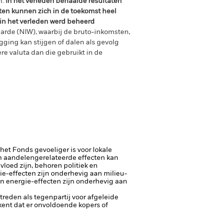
n.
In het verleden behaalde resultaten
ten kunnen zich in de toekomst heel
 in het verleden werd beheerd
arde (NIW), waarbij de bruto-inkomsten,
ging kan stijgen of dalen als gevolg
e valuta dan die gebruikt in de
 het Fonds gevoeliger is voor lokale
 aandelengerelateerde effecten kan
loed zijn, behoren politiek en
e-effecten zijn onderhevig aan milieu-
n energie-effecten zijn onderhevig aan
ptreden als tegenpartij voor afgeleide
tekent dat er onvoldoende kopers of