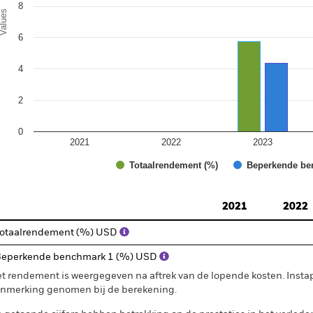
8
alues
6
4
2
0
2021
2022
2023
Totaalrendement (%)
Beperkende be
d of interactive chart.
2021
2022
otaalrendement (%) USD
eperkende benchmark 1 (%) USD
t rendement is weergegeven na aftrek van de lopende kosten. Insta
nmerking genomen bij de berekening.