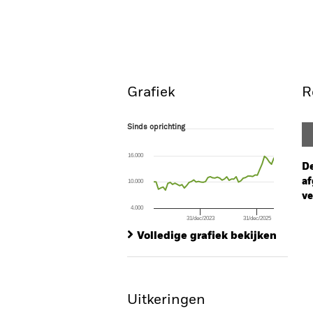
Grafiek
R
Sinds oprichting
Sinds oprichting
Line chart with 52 data points.
The chart has 1 X axis displaying Time. Ran
16.000
The chart has 1 Y axis displaying values. Range
De
af
10.000
ve
4.000
31/dec/2023
31/dec/2025
Ch
End of interactive chart.
Ba
Volledige grafiek bekijken
Th
Th
Uitkeringen