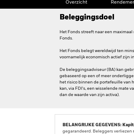
Overzicht
Rendeme
Beleggingsdoel
Het Fonds streeft naar een maximaal 
Fonds.
Het Fonds belegt wereldwijd ten minst
voornamelijk economisch actief zijn in
De beleggingsadviseur (BA) kan gebru
gebaseerd op een of meer onderligge
het risico binnen de portefeuille va
kan, via FDI's, een wisselende mate v
dan de waarde van zijn activa).
BELANGRIJKE GEGEVENS: Kapitaa
gegarandeerd. Beleggers verliezen m