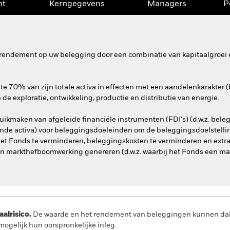
nt
Kerngegevens
Managers
P
rendement op uw belegging door een combinatie van kapitaalgroei e
e 70% van zijn totale activa in effecten met een aandelenkarakter (
 de exploratie, ontwikkeling, productie en distributie van energie.
ikmaken van afgeleide financiële instrumenten (FDI's) (d.w.z. bele
nde activa) voor beleggingsdoeleinden om de beleggingsdoelstelli
n het Fonds te verminderen, beleggingskosten te verminderen en ext
an markthefboomwerking genereren (d.w.z. waarbij het Fonds een markt
lrisico.
De waarde en het rendement van beleggingen kunnen dalen
ogelijk hun oorspronkelijke inleg.