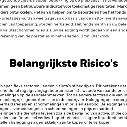
 getoonde cijfers hebben betrekking op de prestaties in het verlede
rmen geen betrouwbare indicator voor toekomstige resultaten. Mark
ders ontwikkelen. Het kan u helpen om te beoordelen hoe het fonds
 prestaties worden weergegeven op basis van de netto-inventariswa
dien van toepassing, worden herbelegd. Het rendement van uw beleg
n valutaschommelingen als uw belegging wordt gedaan in een ander
rekening van de prestaties in het verleden. Bron: Blackrock
Belangrijkste Risico's
 specifieke sectoren, landen, valuta's of bedrijven. Dit betekent dat
amheids- of regelgevingsgebeurtenissen.
De waarde van aandelen en
elingen op de aandelenmarkten. Tot de andere factoren die van inv
n belangrijke gebeurtenissen in de bedrijven.
Beleggingen in energi
verheidsregels en schommelingen in prijs en aanbod.
Beleggingen i
ingen, overheidsregels en schommelingen in prijs en aanbod.
tellingen die diensten leveren zoals de bewaring van activa, of die o
llen aan financieel verlies.
Liquiditeitsrisico: lagere liquiditeit be
stellen beleggingen gemakkelijk aan te kopen of te verkopen.