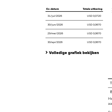
V
Ex-datum
Totale uitkering
31/jul/2026
USD 0,0720
30/jun/2026
USD 0,0670
29/mei/2026
USD 0,0670
30/apr/2026
USD 0,0670
Volledige grafiek bekijken
En
T
B
He
aa