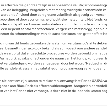
l in effecten die genoteerd zijn in een vreemde valuta; schommelin
e van de belegging. Vergeleken met meer gevestigde economieën ka
orden beïnvloed door een grotere volatiliteit als gevolg van versc
twoording of door economische of politieke instabiliteit. Het fonds 
nder voorspelbaar kunnen ontwikkelen en minder liquide kunnen zi
 een beperkt aantal marktsectoren. Vergeleken met beleggingen die
unnen de schommelingen van de aandelenkoers een groter effect he
ing van dit fonds gebruiken derivaten om valutarisico's af te dekke
el besmettingsrisico (ook bekend als spill-over) voor andere aande
s waarborgt dat er geschikte procedures worden gebruikt om het be
a het uitklapvakje direct onder de naam van het fonds, kunt u een li
met valutahedging worden aangegeven door het woord 'Hedged' in d
n alle aandelenklassen met valutahedging op aanvraag verkrijgbaar b
en uitleent om zijn kosten te reduceren, ontvangt het Fonds 62,5%
oede aan BlackRock als effectenuitleenagent. Aangezien de verdel
en van het Fonds niet verhoogt, is deze niet in de lopende kosten 