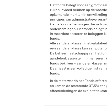
Het fonds belegt voor een groot dee
zullen invloed hebben op de waard
opkomende markten in ontwikkeling w
principes van administratieve veran
kleinere ondernemingen die zich mi
ondernemingen. Het fonds belegt in
in meerdere sectoren te beleggen k
fonds.
Alle aandelenklassen met valutahedg
een aandelenklasse kan een potentie
De beheermaatschappij van het fond
aandelenklassen te minimaliseren. Vi
fonds bekijken – aandelenklassen 
Daarnaast is een volledige lijst va
fonds.
In de mate waarin het Fonds effect
en komen de resterende 37,5% ten g
effectenleningen de exploitatiekost