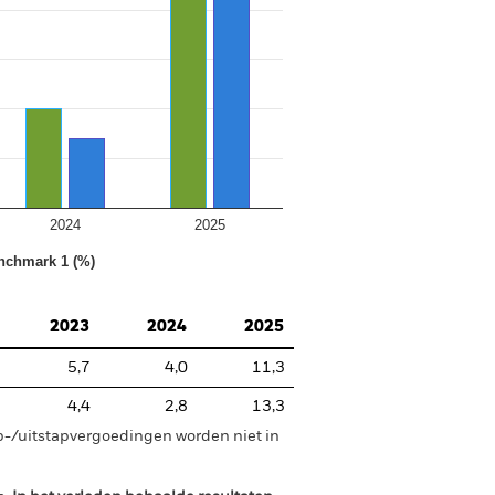
2024
2025
nchmark 1 (%)
2023
2024
2025
5,7
4,0
11,3
4,4
2,8
13,3
p-/uitstapvergoedingen worden niet in