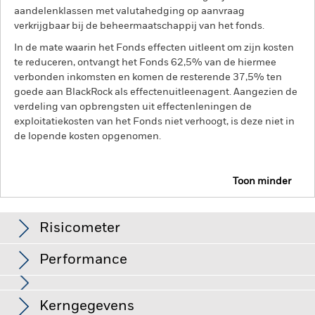
aandelenklassen met valutahedging op aanvraag
verkrijgbaar bij de beheermaatschappij van het fonds.
In de mate waarin het Fonds effecten uitleent om zijn kosten
te reduceren, ontvangt het Fonds 62,5% van de hiermee
verbonden inkomsten en komen de resterende 37,5% ten
goede aan BlackRock als effectenuitleenagent. Aangezien de
verdeling van opbrengsten uit effectenleningen de
exploitatiekosten van het Fonds niet verhoogt, is deze niet in
de lopende kosten opgenomen.
Toon minder
BGF Emerging Markets Fund
Risicometer
Performance
Grafiek
Kerngegevens
Opkomende markten zijn doorgaans gevoeliger voor