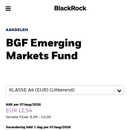
Over Ons
AANDELEN
BGF Emerging
Producten
Markets Fund
Thema's
Inzichten
Beleggingsinformatie
Particulieren
NAV per 07/aug/2026
EUR 12,54
Variatie 52wk: 8,99 - 14,06
Nederland
Change location
Verandering NAV 1 dag per 07/aug/2026