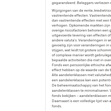
gegarandeerd. Beleggers verliezen m
Wijzigingen van de rente, kredietri
vastrentende effecten. Vastrentende
dan vastrentende effecten met een h
verhogen. Opkomende markten zijn d
overige risicofactoren behoren een gr
uitgevoerde levering van effecten o
andere valuta's. Veranderingen in w
gevoelig zijn voor veranderingen in
stijgen, wat leidt tot grotere schom
of complexe manier wordt gebruikge
bepaalde activiteiten die niet in o
Fonds een persoonlijke ethische af
effect hebben op de waarde van de b
Alle aandelenklassen met valutahedg
een aandelenklasse kan een potentie
De beheermaatschappij van het fond
aandelenklassen te minimaliseren. Vi
fonds bekijken – aandelenklassen 
Daarnaast is een volledige lijst va
fonds.