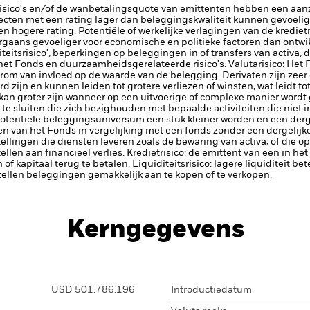
risico's en/of de wanbetalingsquote van emittenten hebben een aanzi
ecten met een rating lager dan beleggingskwaliteit kunnen gevoelig
en hogere rating. Potentiële of werkelijke verlagingen van de kredie
aans gevoeliger voor economische en politieke factoren dan ontwik
iteitsrisico', beperkingen op beleggingen in of transfers van activa, d
 het Fonds en duurzaamheidsgerelateerde risico's.
Valutarisico: Het 
arom van invloed op de waarde van de belegging.
Derivaten zijn zeer
 zijn en kunnen leiden tot grotere verliezen of winsten, wat leidt 
kan groter zijn wanneer op een uitvoerige of complexe manier word
te sluiten die zich bezighouden met bepaalde activiteiten die niet
potentiële beleggingsuniversum een stuk kleiner worden en een derge
 van het Fonds in vergelijking met een fonds zonder een dergelijke
tellingen die diensten leveren zoals de bewaring van activa, of die o
llen aan financieel verlies.
Kredietrisico: de emittent van een in h
n of kapitaal terug te betalen.
Liquiditeitsrisico: lagere liquiditeit b
stellen beleggingen gemakkelijk aan te kopen of te verkopen.
Kerngegevens
USD 501.786.196
Introductiedatum