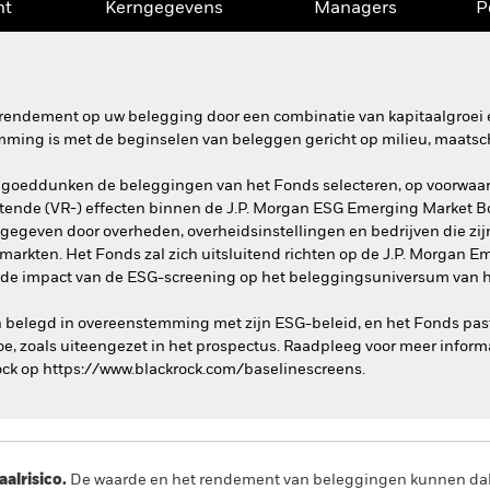
nt
Kerngegevens
Managers
P
rendement op uw belegging door een combinatie van kapitaalgroei e
mming is met de beginselen van beleggen gericht op milieu, maatsc
 goeddunken de beleggingen van het Fonds selecteren, op voorwaa
rentende (VR-) effecten binnen de J.P. Morgan ESG Emerging Market Bon
uitgegeven door overheden, overheidsinstellingen en bedrijven die zi
markten. Het Fonds zal zich uitsluitend richten op de J.P. Morgan 
m de impact van de ESG-screening op het beleggingsuniversum van h
n belegd in overeenstemming met zijn ESG-beleid, en het Fonds pas
e, zoals uiteengezet in het prospectus. Raadpleeg voor meer infor
ock op https://www.blackrock.com/baselinescreens.
lrisico.
De waarde en het rendement van beleggingen kunnen dalen