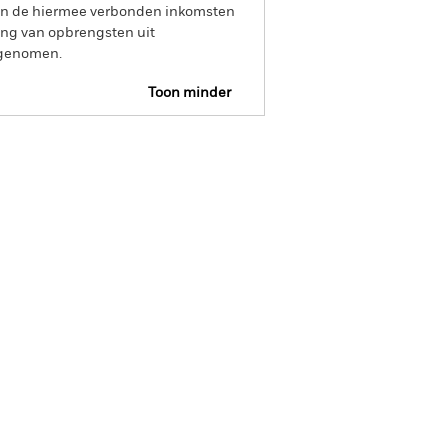
 van de hiermee verbonden inkomsten
ing van opbrengsten uit
opgenomen.
Toon minder
SFDR Web Disclosure
osities
Documenten