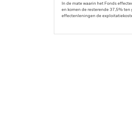
In de mate waarin het Fonds effect
en komen de resterende 37,5% ten g
effectenleningen de exploitatiekost
BGF ESG Emerging Marke
Fund
Overzicht
Rendeme