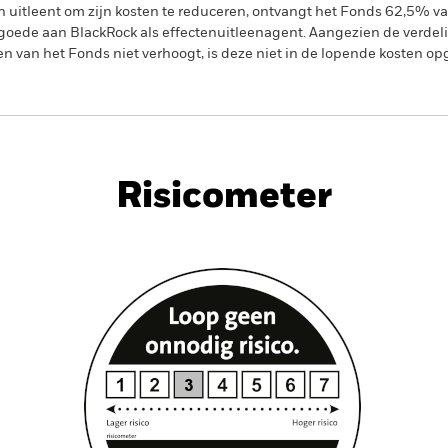
en uitleent om zijn kosten te reduceren, ontvangt het Fonds 62,5%
oede aan BlackRock als effectenuitleenagent. Aangezien de verdel
en van het Fonds niet verhoogt, is deze niet in de lopende kosten 
PRIIP KID
Factsheet
Prospectus
ts Bond
Download
Risicometer
nt
Kerngegevens
Managers
P