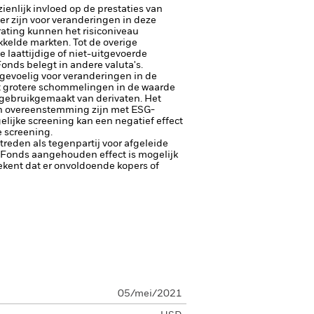
enlijk invloed op de prestaties van
er zijn voor veranderingen in deze
trating kunnen het risiconiveau
kelde markten. Tot de overige
e laattijdige of niet-uitgevoerde
Fonds belegt in andere valuta's.
 gevoelig voor veranderingen in de
tot grotere schommelingen in de waarde
t gebruikgemaakt van derivaten.
Het
 in overeenstemming zijn met ESG-
lijke screening kan een negatief effect
 screening.
ptreden als tegenpartij voor afgeleide
et Fonds aangehouden effect is mogelijk
etekent dat er onvoldoende kopers of
05/mei/2021