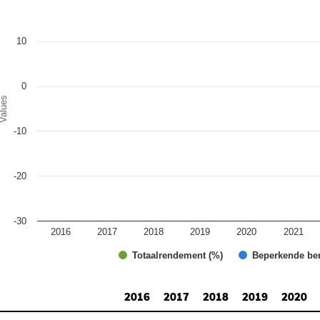
r chart with 2 data series.
e chart has 1 X axis displaying categories.
e chart has 1 Y axis displaying Values. Range: -30 to 20.
10
0
alues
-10
-20
-30
2016
2017
2018
2019
2020
2021
Totaalrendement (%)
Beperkende be
d of interactive chart.
2016
2017
2018
2019
2020