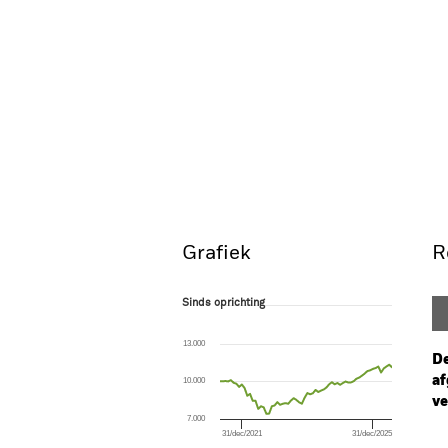
Grafiek
R
Sinds oprichting
Sinds oprichting
Line chart with 64 data points.
The chart has 1 X axis displaying Time. Ran
13.000
The chart has 1 Y axis displaying values. Range
De
af
10.000
ve
7.000
31/dec/2021
31/dec/2025
Ch
End of interactive chart.