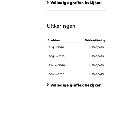
Ba
Volledige grafiek bekijken
Th
Th
Uitkeringen
V
Ex-datum
Totale uitkering
31/jul/2026
USD 0,0430
30/jun/2026
USD 0,0430
29/mei/2026
USD 0,0430
30/apr/2026
USD 0,0425
Volledige grafiek bekijken
En