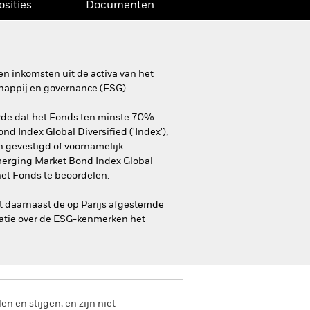
osities
Documenten
n inkomsten uit de activa van het
happij en governance (ESG).
rde dat het Fonds ten minste 70%
d Index Global Diversified ('Index'),
jn gevestigd of voornamelijk
Emerging Market Bond Index Global
et Fonds te beoordelen.
t daarnaast de op Parijs afgestemde
matie over de ESG-kenmerken het
 en stijgen, en zijn niet