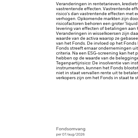
Veranderingen in rentetarieven, krediet
vastrentende effecten. Vastrentende eff
risico's dan vastrentende effecten met e
verhogen.
Opkomende markten zijn doorg
risicofactoren behoren een groter 'liquid
levering van effecten of betalingen aan
Veranderingen in wisselkoersen zijn da
waarde van de activa waarop ze gebaseerd
van het Fonds. De invloed op het Fonds 
Fonds streeft ernaar ondernemingen uit 
criteria. Na een ESG-screening kan het 
hebben op de waarde van de beleggingen
Tegenpartijrisico: De insolventie van ins
instrumenten, kunnen het Fonds blootste
niet in staat vervallen rente uit te betale
verkopers zijn om het Fonds in staat te 
Fondsomvang
per 07/aug/2026