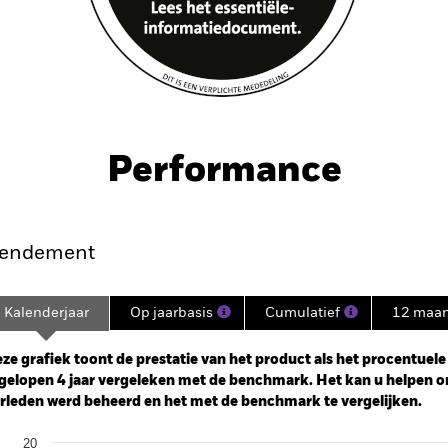
Performance
endement
Kalenderjaar
Op jaarbasis
Cumulatief
12 maa
ge: 2021-04-30 00:00:00 to 2026-07-31 00:00:00.
: -30 to 60.
ze grafiek toont de prestatie van het product als het procentuele v
gelopen 4 jaar vergeleken met de benchmark. Het kan u helpen o
rleden werd beheerd en het met de benchmark te vergelijken.
art
20