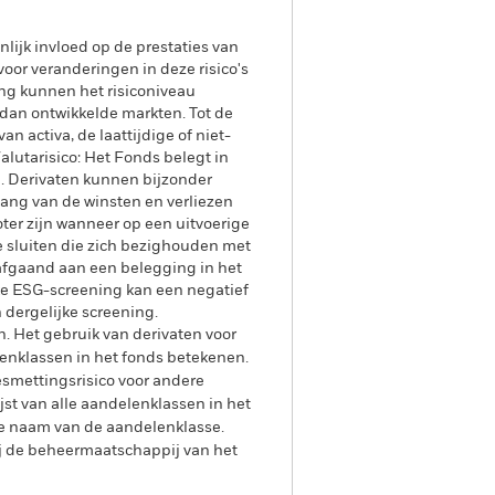
lijk invloed op de prestaties van
oor veranderingen in deze risico's
ing kunnen het risiconiveau
dan ontwikkelde markten. Tot de
an activa, de laattijdige of niet-
alutarisico: Het Fonds belegt in
g. Derivaten kunnen bijzonder
vang van de winsten en verliezen
oter zijn wanneer op een uitvoerige
e sluiten die zich bezighouden met
rafgaand aan een belegging in het
ke ESG-screening kan een negatief
 dergelijke screening.
n. Het gebruik van derivaten voor
lenklassen in het fonds betekenen.
smettingsrisico voor andere
jst van alle aandelenklassen in het
e naam van de aandelenklasse.
ij de beheermaatschappij van het