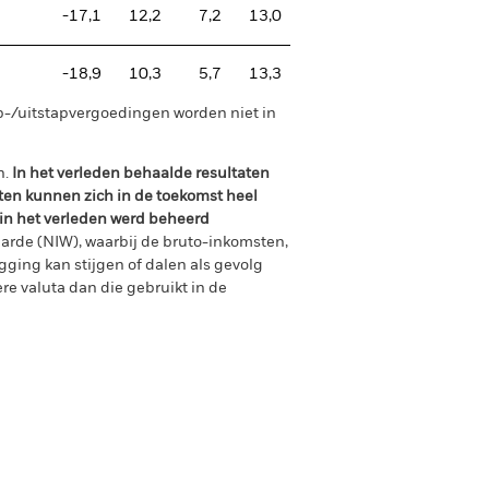
-17,1
12,2
7,2
13,0
-18,9
10,3
5,7
13,3
p-/uitstapvergoedingen worden niet in
n.
In het verleden behaalde resultaten
ten kunnen zich in de toekomst heel
 in het verleden werd beheerd
arde (NIW), waarbij de bruto-inkomsten,
ging kan stijgen of dalen als gevolg
e valuta dan die gebruikt in de