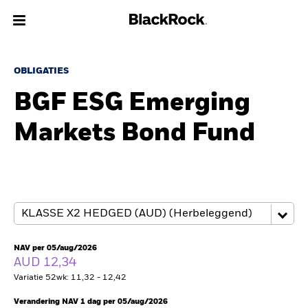
Over Ons
OBLIGATIES
BGF ESG Emerging
Producten
Markets Bond Fund
Thema's
Inzichten
Beleggingsinformatie
Particulieren
NAV per 05/aug/2026
AUD 12,34
Variatie 52wk: 11,32 - 12,42
Nederland
Change location
Verandering NAV 1 dag per 05/aug/2026