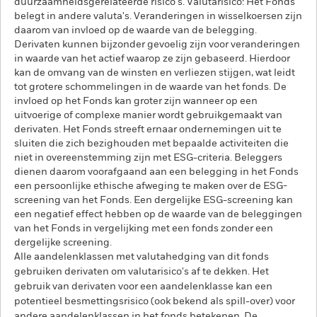
duurzaamheidsgerelateerde risico's. Valutarisico: Het Fonds
belegt in andere valuta's. Veranderingen in wisselkoersen zijn
daarom van invloed op de waarde van de belegging.
Derivaten kunnen bijzonder gevoelig zijn voor veranderingen
in waarde van het actief waarop ze zijn gebaseerd. Hierdoor
kan de omvang van de winsten en verliezen stijgen, wat leidt
tot grotere schommelingen in de waarde van het fonds. De
invloed op het Fonds kan groter zijn wanneer op een
uitvoerige of complexe manier wordt gebruikgemaakt van
derivaten. Het Fonds streeft ernaar ondernemingen uit te
sluiten die zich bezighouden met bepaalde activiteiten die
niet in overeenstemming zijn met ESG-criteria. Beleggers
dienen daarom voorafgaand aan een belegging in het Fonds
een persoonlijke ethische afweging te maken over de ESG-
screening van het Fonds. Een dergelijke ESG-screening kan
een negatief effect hebben op de waarde van de beleggingen
van het Fonds in vergelijking met een fonds zonder een
dergelijke screening.
Alle aandelenklassen met valutahedging van dit fonds
gebruiken derivaten om valutarisico's af te dekken. Het
gebruik van derivaten voor een aandelenklasse kan een
potentieel besmettingsrisico (ook bekend als spill-over) voor
andere aandelenklassen in het fonds betekenen. De