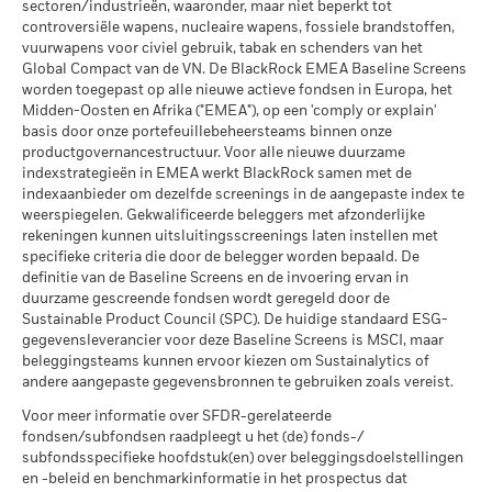
belegging kan stijgen of dalen als gevolg van
extreme marktomstandigheden.
MSCI ESG % Dekking
97,82
sectoren/industrieën, waaronder, maar niet beperkt tot
MSCI – Oliezand
0,00%
valutaschommelingen als uw belegging wordt gedaan in een
per 17/jul/2026
controversiële wapens, nucleaire wapens, fossiele brandstoffen,
per 30/jun/2026
andere valuta dan die gebruikt in de berekening van de
vuurwapens voor civiel gebruik, tabak en schenders van het
MSCI ESG-kwaliteitsscore –
56,77
prestaties in het verleden. Bron: Blackrock
Global Compact van de VN. De BlackRock EMEA Baseline Screens
Percentiel peer
worden toegepast op alle nieuwe actieve fondsen in Europa, het
per 17/jul/2026
Midden-Oosten en Afrika ("EMEA"), op een 'comply or explain'
Betrokkenheid van
4,93%
Fondsen in peergroup
basis door onze portefeuillebeheersteams binnen onze
384
bedrijfsleven Dekking
per 17/jul/2026
productgovernancestructuur. Voor alle nieuwe duurzame
per 30/jun/2026
indexstrategieën in EMEA werkt BlackRock samen met de
MSCI Gewogen Gemiddelde
5,83
indexaanbieder om dezelfde screenings in de aangepaste index te
Percentage niet-gedekt
96,46%
Koolstofintensiteit % Dekking
weerspiegelen. Gekwalificeerde beleggers met afzonderlijke
Fonds
rekeningen kunnen uitsluitingsscreenings laten instellen met
per 30/jun/2026
per 17/jul/2026
specifieke criteria die door de belegger worden bepaald. De
definitie van de Baseline Screens en de invoering ervan in
De blootstellingen van BlackRock inzake betrokkenheid van
Alle data komen van MSCI ESG Fund Ratings per
duurzame gescreende fondsen wordt geregeld door de
het bedrijfsleven, zoals hierboven weergegeven voor
17/jul/2026, op basis van posities per 31/mrt/2026. De
Sustainable Product Council (SPC). De huidige standaard ESG-
Ketelkool en Oliezand, worden berekend en gerapporteerd
duurzaamheidskenmerken van het fonds kunnen bijgevolg
gegevensleverancier voor deze Baseline Screens is MSCI, maar
voor bedrijven die meer dan 5% van hun inkomsten
van tijd tot tijd verschillen van de MSCI ESG Fund Ratings.
beleggingsteams kunnen ervoor kiezen om Sustainalytics of
genereren uit ketelkool of oliezand zoals bepaald door MSCI
andere aangepaste gegevensbronnen te gebruiken zoals vereist.
Om in MSCI ESG Fund Ratings te worden opgenomen, moet
ESG Research. Voor de blootstelling van bedrijven die
65% (of 50% voor obligatiefondsen en geldmarktfondsen)
Voor meer informatie over SFDR-gerelateerde
inkomsten genereren uit ketelkool of oliezand (met een
fondsen/subfondsen raadpleegt u het (de) fonds-/
van de brutoweging van het fonds komen van effecten die
inkomstendrempel van 0%), zoals bepaald door MSCI ESG
subfondsspecifieke hoofdstuk(en) over beleggingsdoelstellingen
Research, geldt het volgende: voor ketelkool 0,00% en voor
door MSCI ESG Research zijn geanalyseerd (bepaalde
en -beleid en benchmarkinformatie in het prospectus dat
oliezand 0,00%.
contante posities en andere activasoorten die door MSCI voor