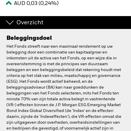
AUD 0,03 (0,24%)
BlackRock
Overzicht
iShares
Aladdin
Beleggingsdoel
Het Fonds streeft naar een maximaal rendement op uw
Ons bedrijf
belegging door een combinatie van kapitaalgroei en
inkomsten uit de activa van het Fonds, op een wijze die in
overeenstemming is met de principes van duurzaam
beleggen en een beleggingsbeleid dat rekening houdt met
criteria op het vlak van milieu, maatschappij en governance
(ESG). Het Fonds wordt actief beheerd, en de
beleggingsadviseur (BA) kan naar goeddunken de
beleggingen van het Fonds selecteren, mits het Fonds ten
minste 70% van zijn totale activa belegt in vastrentende
(VR-) effecten binnen de J.P. Morgan ESG Emerging Market
Bond Index Global Diversified (de 'Index' en de effecten
daarin, zijnde de 'Indexeffecten'), die VR-effecten omvat die
zijn uitgegeven door overheden, overheidsinstellingen van
en bedrijven die gevestigd, of voornamelijk actief zijn in