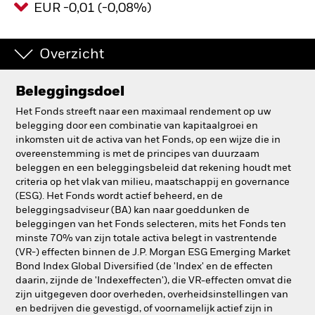
EUR -0,01 (-0,08%)
BlackRock
Overzicht
iShares
Aladdin
Beleggingsdoel
Het Fonds streeft naar een maximaal rendement op uw
Ons bedrijf
belegging door een combinatie van kapitaalgroei en
inkomsten uit de activa van het Fonds, op een wijze die in
overeenstemming is met de principes van duurzaam
beleggen en een beleggingsbeleid dat rekening houdt met
criteria op het vlak van milieu, maatschappij en governance
(ESG). Het Fonds wordt actief beheerd, en de
beleggingsadviseur (BA) kan naar goeddunken de
beleggingen van het Fonds selecteren, mits het Fonds ten
minste 70% van zijn totale activa belegt in vastrentende
(VR-) effecten binnen de J.P. Morgan ESG Emerging Market
Bond Index Global Diversified (de 'Index' en de effecten
daarin, zijnde de 'Indexeffecten'), die VR-effecten omvat die
zijn uitgegeven door overheden, overheidsinstellingen van
en bedrijven die gevestigd, of voornamelijk actief zijn in