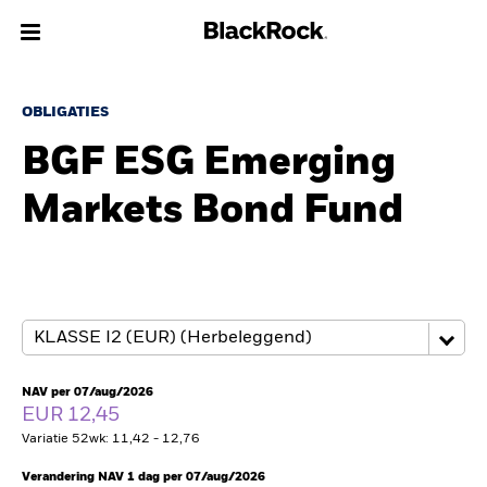
Over Ons
OBLIGATIES
BGF ESG Emerging
Producten
Markets Bond Fund
Thema's
Inzichten
Beleggingsinformatie
Particulieren
NAV per 07/aug/2026
EUR 12,45
Variatie 52wk: 11,42 - 12,76
Nederland
Change location
Verandering NAV 1 dag per 07/aug/2026