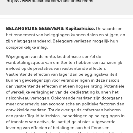
https://www.blackrock.com/baselinescreens.
BELANGRIJKE GEGEVENS: Kapitaalrisico.
De waarde en
het rendement van beleggingen kunnen dalen en stijgen, en
zijn niet gegarandeerd. Beleggers verliezen mogelijk hun
oorspronkelijke inleg.
Wijzigingen van de rente, kredietrisico's en/of de
wanbetalingsquote van emittenten hebben een aanzienlijk
invloed op de prestaties van vastrentende effecten.
Vastrentende effecten van lager dan beleggingskwaliteit
kunnen gevoeliger zijn voor veranderingen in deze risico's
dan vastrentende effecten met een hogere rating. Potentiële
of werkelijke verlagingen van de kredietrating kunnen het
risiconiveau verhogen. Opkomende markten zijn doorgaans
meer onderhevig aan economische en politieke factoren dan
ontwikkelde markten. Tot de overige risicofactoren behoren
een groter 'liquiditeitsrisico', beperkingen op beleggingen in
of transfers van activa, de laattijdige of niet-uitgevoerde
levering van effecten of betalingen aan het Fonds en