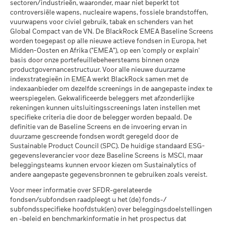
belegging kan stijgen of dalen als gevolg van
extreme marktomstandigheden.
MSCI ESG % Dekking
97,82
sectoren/industrieën, waaronder, maar niet beperkt tot
MSCI – Oliezand
0,00%
valutaschommelingen als uw belegging wordt gedaan in een
per 17/jul/2026
controversiële wapens, nucleaire wapens, fossiele brandstoffen,
per 30/jun/2026
andere valuta dan die gebruikt in de berekening van de
vuurwapens voor civiel gebruik, tabak en schenders van het
MSCI ESG-kwaliteitsscore –
56,77
prestaties in het verleden. Bron: Blackrock
Global Compact van de VN. De BlackRock EMEA Baseline Screens
Percentiel peer
worden toegepast op alle nieuwe actieve fondsen in Europa, het
per 17/jul/2026
Midden-Oosten en Afrika ("EMEA"), op een 'comply or explain'
Betrokkenheid van
4,93%
Fondsen in peergroup
basis door onze portefeuillebeheersteams binnen onze
384
bedrijfsleven Dekking
per 17/jul/2026
productgovernancestructuur. Voor alle nieuwe duurzame
per 30/jun/2026
indexstrategieën in EMEA werkt BlackRock samen met de
MSCI Gewogen Gemiddelde
5,83
indexaanbieder om dezelfde screenings in de aangepaste index te
Percentage niet-gedekt
96,46%
Koolstofintensiteit % Dekking
weerspiegelen. Gekwalificeerde beleggers met afzonderlijke
Fonds
rekeningen kunnen uitsluitingsscreenings laten instellen met
per 30/jun/2026
per 17/jul/2026
specifieke criteria die door de belegger worden bepaald. De
definitie van de Baseline Screens en de invoering ervan in
De blootstellingen van BlackRock inzake betrokkenheid van
Alle data komen van MSCI ESG Fund Ratings per
duurzame gescreende fondsen wordt geregeld door de
het bedrijfsleven, zoals hierboven weergegeven voor
17/jul/2026, op basis van posities per 31/mrt/2026. De
Sustainable Product Council (SPC). De huidige standaard ESG-
Ketelkool en Oliezand, worden berekend en gerapporteerd
duurzaamheidskenmerken van het fonds kunnen bijgevolg
gegevensleverancier voor deze Baseline Screens is MSCI, maar
voor bedrijven die meer dan 5% van hun inkomsten
van tijd tot tijd verschillen van de MSCI ESG Fund Ratings.
beleggingsteams kunnen ervoor kiezen om Sustainalytics of
genereren uit ketelkool of oliezand zoals bepaald door MSCI
andere aangepaste gegevensbronnen te gebruiken zoals vereist.
Om in MSCI ESG Fund Ratings te worden opgenomen, moet
ESG Research. Voor de blootstelling van bedrijven die
65% (of 50% voor obligatiefondsen en geldmarktfondsen)
Voor meer informatie over SFDR-gerelateerde
inkomsten genereren uit ketelkool of oliezand (met een
fondsen/subfondsen raadpleegt u het (de) fonds-/
van de brutoweging van het fonds komen van effecten die
inkomstendrempel van 0%), zoals bepaald door MSCI ESG
subfondsspecifieke hoofdstuk(en) over beleggingsdoelstellingen
Research, geldt het volgende: voor ketelkool 0,00% en voor
door MSCI ESG Research zijn geanalyseerd (bepaalde
en -beleid en benchmarkinformatie in het prospectus dat
oliezand 0,00%.
contante posities en andere activasoorten die door MSCI voor