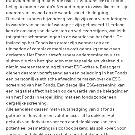
duurzaamheidsgerelateerde risico's. Valutarisico: Het Fonds
belegt in andere valuta's. Veranderingen in wisselkoersen zijn
daarom van invloed op de waarde van de belegging.
Derivaten kunnen bijzonder gevoelig zijn voor veranderingen
in waarde van het actief waarop ze zijn gebaseerd. Hierdoor
kan de omvang van de winsten en verliezen stijgen, wat leidt
tot grotere schommelingen in de waarde van het fonds. De
invloed op het Fonds kan groter zijn wanneer op een
uitvoerige of complexe manier wordt gebruikgemaakt van
derivaten. Het Fonds streeft ernaar ondernemingen uit te
sluiten die zich bezighouden met bepaalde activiteiten die
niet in overeenstemming zijn met ESG-criteria. Beleggers
dienen daarom voorafgaand aan een belegging in het Fonds
een persoonlijke ethische afweging te maken over de ESG-
screening van het Fonds. Een dergelijke ESG-screening kan
een negatief effect hebben op de waarde van de beleggingen
van het Fonds in vergelijking met een fonds zonder een
dergelijke screening.
Alle aandelenklassen met valutahedging van dit fonds
gebruiken derivaten om valutarisico's af te dekken. Het
gebruik van derivaten voor een aandelenklasse kan een
potentieel besmettingsrisico (ook bekend als spill-over) voor
andere aandelenklassen in het fonds betekenen. De