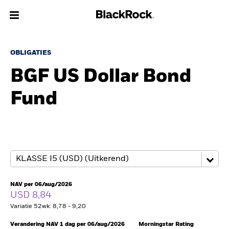
Over Ons
OBLIGATIES
BGF US Dollar Bond
Producten
Fund
Thema's
Inzichten
Beleggingsinformatie
Particulieren
NAV per 06/aug/2026
USD 8,84
Variatie 52wk: 8,78 - 9,20
Nederland
Change location
Verandering NAV 1 dag per 06/aug/2026
Morningstar Rating