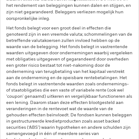
het rendement van beleggingen kunnen dalen en stijgen, en
zijn niet gegarandeerd. Beleggers verliezen mogelijk hun
oorspronkelijke inleg.
Het fonds belegt voor een groot deel in effecten die
genoteerd zijn in een vreemde valuta; schommelingen van de
betreffende valutakoersen zullen invloed hebben op de
waarde van de belegging. Het fonds belegt in vastrentende
waarden uitgegeven door ondernemingen waarbij vergeleken
met obligaties uitgegeven of gegarandeerd door overheden
een groter risico bestaat tot niet-nakoming door de
onderneming van terugbetaling van het kapitaal verstrekt
aan de onderneming en de opeisbare rentebetalingen. Het
fonds belegt in vastrentende waarden zoals ondernemings-
of staatobligaties die een vaste of variabele rente (ook wel
'coupon' genaamd) uitkeren en vergelijkbaar functioneren als
een lening. Daarom staan deze effecten blootgesteld aan
veranderingen in de rentevoet wat de waarde van de
gehouden effecten beïnvloedt. De fondsen kunnen beleggen
in gestructureerde kredietproducten zoals asset backed
securities (‘ABS’) waarin hypotheken en andere schulden zijn
samengevoegd in één of meerdere series van