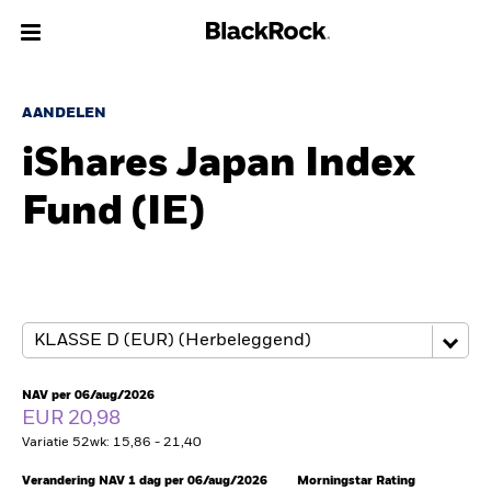
Over Ons
AANDELEN
iShares Japan Index
Producten
Fund (IE)
Thema's
Inzichten
Beleggingsinformatie
Particulieren
NAV per 06/aug/2026
EUR 20,98
Variatie 52wk: 15,86 - 21,40
Nederland
Change location
Verandering NAV 1 dag per 06/aug/2026
Morningstar Rating