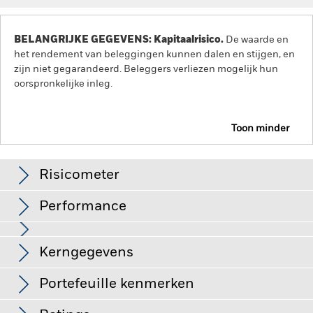
BELANGRIJKE GEGEVENS: Kapitaalrisico.
De waarde en
het rendement van beleggingen kunnen dalen en stijgen, en
zijn niet gegarandeerd. Beleggers verliezen mogelijk hun
oorspronkelijke inleg.
Toon minder
iShares Japan Index Fund (IE)
Risicometer
Performance
Grafiek
Kerngegevens
Het beleggingsrisico is geconcentreerd in specifieke
sectoren, landen, valuta's of bedrijven. Dit betekent dat het
Fonds gevoeliger is voor lokale economische, markt-,
Volledige grafiek bekijken
Portefeuille kenmerken
politieke, duurzaamheids- of regelgevingsgebeurtenissen.
Netto-activa
EUR 363.618.045
De waarde van aandelen en aandelengerelateerde effecten
per 06/aug/2026
Rendement
kan worden beïnvloed door dagelijkse schommelingen op de