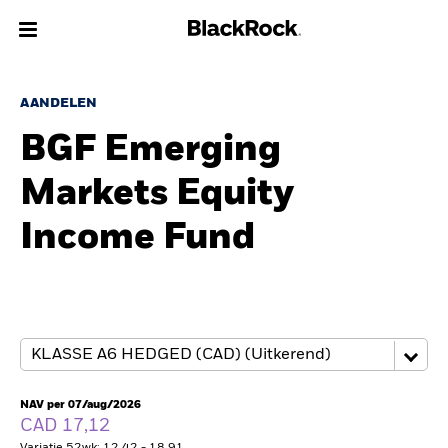
Over Ons
AANDELEN
BGF Emerging
Producten
Markets Equity
Thema's
Income Fund
Inzichten
Beleggingsinformatie
Particulieren
NAV per 07/aug/2026
Nederland
CAD 17,12
Change location