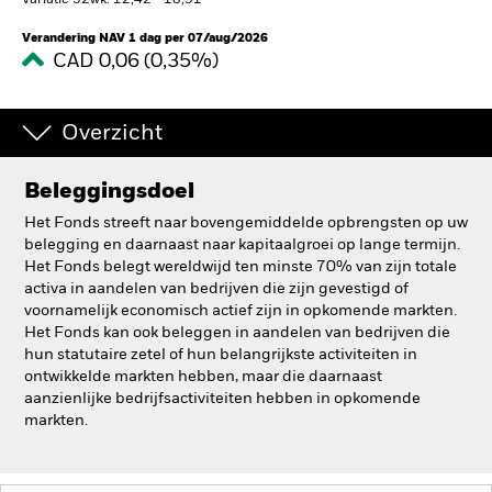
Variatie 52wk: 12,42 - 18,91
BlackRock
Verandering NAV 1 dag per 07/aug/2026
CAD 0,06 (0,35%)
iShares
Overzicht
Aladdin
Beleggingsdoel
Ons bedrijf
Het Fonds streeft naar bovengemiddelde opbrengsten op uw
belegging en daarnaast naar kapitaalgroei op lange termijn.
Het Fonds belegt wereldwijd ten minste 70% van zijn totale
activa in aandelen van bedrijven die zijn gevestigd of
voornamelijk economisch actief zijn in opkomende markten.
Het Fonds kan ook beleggen in aandelen van bedrijven die
hun statutaire zetel of hun belangrijkste activiteiten in
ontwikkelde markten hebben, maar die daarnaast
aanzienlijke bedrijfsactiviteiten hebben in opkomende
markten.