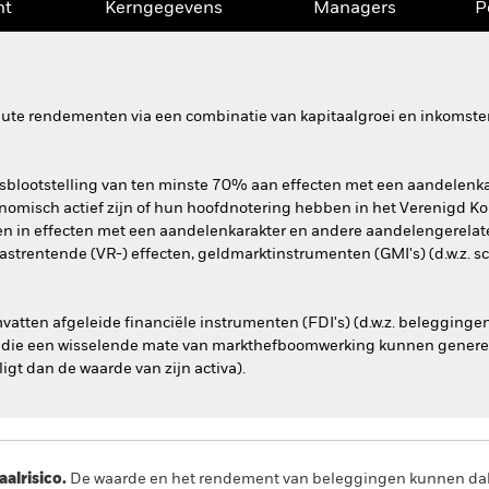
nt
Kerngegevens
Managers
P
olute rendementen via een combinatie van kapitaalgroei en inkomste
sblootstelling van ten minste 70% aan effecten met een aandelenkar
onomisch actief zijn of hun hoofdnotering hebben in het Verenigd Koni
en in effecten met een aandelenkarakter en andere aandelengerelate
strentende (VR-) effecten, geldmarktinstrumenten (GMI's) (d.w.z. sc
atten afgeleide financiële instrumenten (FDI's) (d.w.z. belegginge
) die een wisselende mate van markthefboomwerking kunnen generere
ligt dan de waarde van zijn activa).
lrisico.
De waarde en het rendement van beleggingen kunnen dalen