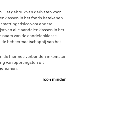
n. Het gebruik van derivaten voor
lenklassen in het fonds betekenen.
smettingsrisico voor andere
jst van alle aandelenklassen in het
e naam van de aandelenklasse.
ij de beheermaatschappij van het
 van de hiermee verbonden inkomsten
ing van opbrengsten uit
opgenomen.
Toon minder
tsheet
Prospectus
Download
osities
Documenten