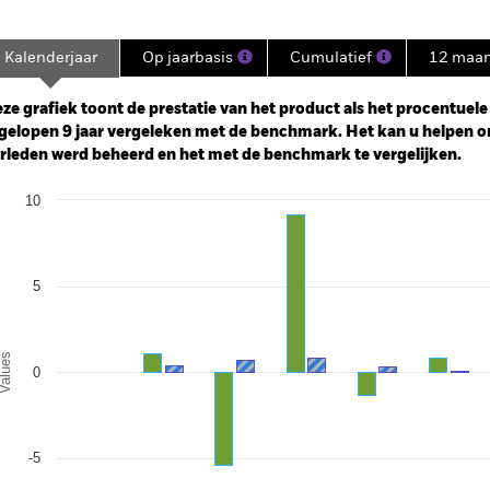
Kalenderjaar
Op jaarbasis
Cumulatief
12 maa
ge: 2010-04-01 00:00:00 to 2026-07-31 00:00:00.
: 0 to 36.
ze grafiek toont de prestatie van het product als het procentuele v
gelopen 9 jaar vergeleken met de benchmark. Het kan u helpen o
rleden werd beheerd en het met de benchmark te vergelijken.
art
10
r chart with 2 data series.
e chart has 1 X axis displaying categories.
e chart has 1 Y axis displaying Values. Range: -10 to 10.
5
alues
0
-5