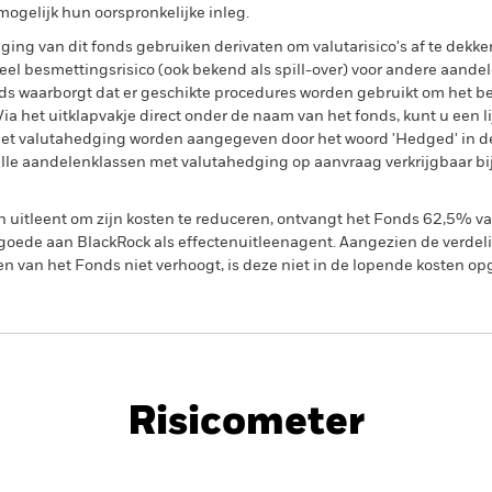
ogelijk hun oorspronkelijke inleg.
ing van dit fonds gebruiken derivaten om valutarisico's af te dekke
el besmettingsrisico (ook bekend als spill-over) voor andere aande
s waarborgt dat er geschikte procedures worden gebruikt om het be
a het uitklapvakje direct onder de naam van het fonds, kunt u een li
met valutahedging worden aangegeven door het woord 'Hedged' in d
n alle aandelenklassen met valutahedging op aanvraag verkrijgbaar b
en uitleent om zijn kosten te reduceren, ontvangt het Fonds 62,5%
oede aan BlackRock als effectenuitleenagent. Aangezien de verdel
en van het Fonds niet verhoogt, is deze niet in de lopende kosten 
PRIIP KID
Fac
eturn Fund
Risicometer
nt
Kerngegevens
Managers
P