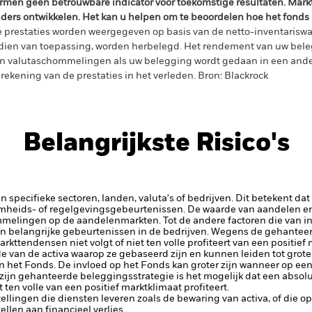
rmen geen betrouwbare indicator voor toekomstige resultaten. Mark
ders ontwikkelen. Het kan u helpen om te beoordelen hoe het fonds
 prestaties worden weergegeven op basis van de netto-inventariswa
dien van toepassing, worden herbelegd. Het rendement van uw beleg
n valutaschommelingen als uw belegging wordt gedaan in een ander
rekening van de prestaties in het verleden. Bron: Blackrock
Belangrijkste Risico's
 specifieke sectoren, landen, valuta's of bedrijven. Dit betekent dat
amheids- of regelgevingsgebeurtenissen.
De waarde van aandelen en
elingen op de aandelenmarkten. Tot de andere factoren die van inv
n belangrijke gebeurtenissen in de bedrijven.
Wegens de gehanteerd
ttendensen niet volgt of niet ten volle profiteert van een positief
 van de activa waarop ze gebaseerd zijn en kunnen leiden tot grotere 
 het Fonds. De invloed op het Fonds kan groter zijn wanneer op een
ijn gehanteerde beleggingsstrategie is het mogelijk dat een abso
 ten volle van een positief marktklimaat profiteert.
tellingen die diensten leveren zoals de bewaring van activa, of die o
llen aan financieel verlies.