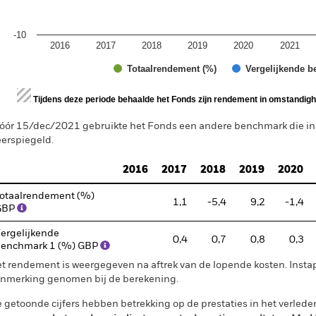
-10
2016
2017
2018
2019
2020
2021
Totaalrendement (%)
Vergelijkende b
d of interactive chart.
Tijdens deze periode behaalde het Fonds zijn rendement in omstandighe
óór 15/dec/2021 gebruikte het Fonds een andere benchmark die i
erspiegeld.
2016
2017
2018
2019
2020
otaalrendement (%)
1,1
-5,4
9,2
-1,4
GBP
ergelijkende
0,4
0,7
0,8
0,3
enchmark 1 (%) GBP
t rendement is weergegeven na aftrek van de lopende kosten. Insta
nmerking genomen bij de berekening.
 getoonde cijfers hebben betrekking op de prestaties in het verlede