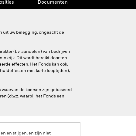
osities
Documenten
n uit uw belegging, ongeacht de
akter (bv. aandelen) van bedrijven
nkrijk. Dit wordt bereikt door ten
erde effecten. Het Fonds kan ook,
huldeffecten met korte looptijden),
n waarvan de koersen zijn gebaseerd
n (d.w.z. waarbij het Fonds een
 en stijgen, en zijn niet