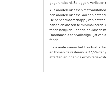
gegarandeerd. Beleggers verliezen m
Alle aandelenklassen met valutahedg
een aandelenklasse kan een potentie
De beheermaatschappij van het fond
aandelenklassen te minimaliseren. Vi
fonds bekijken – aandelenklassen 
Daarnaast is een volledige lijst va
fonds.
In de mate waarin het Fonds effect
en komen de resterende 37,5% ten g
effectenleningen de exploitatiekost
BSF UK Equity Absolute R
Overzicht
Rendeme