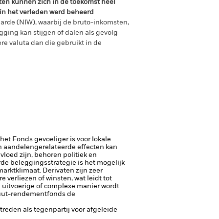
ten kunnen zich in de toekomst heel
 in het verleden werd beheerd
arde (NIW), waarbij de bruto-inkomsten,
ging kan stijgen of dalen als gevolg
e valuta dan die gebruikt in de
 het Fonds gevoeliger is voor lokale
 aandelengerelateerde effecten kan
loed zijn, behoren politiek en
e beleggingsstrategie is het mogelijk
 marktklimaat.
Derivaten zijn zeer
verliezen of winsten, wat leidt tot
 uitvoerige of complexe manier wordt
luut-rendementfonds de
ptreden als tegenpartij voor afgeleide