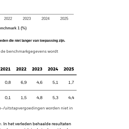
2022
2023
2024
2025
enchmark 1 (%)
den die niet langer van toepassing zijn.
n de benchmarkgegevens wordt
2021
2022
2023
2024
2025
0,8
6,9
4,6
5,1
1,7
0,1
1,5
4,8
5,3
4,4
p-/uitstapvergoedingen worden niet in
n.
In het verleden behaalde resultaten