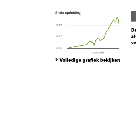
Sinds oprichting
Sinds oprichting
Line chart with 66 data points.
The chart has 1 X axis displaying Time. Ran
12.400
The chart has 1 Y axis displaying values. Range
De
af
11.200
ve
10.000
31/dec/2019
Ch
End of interactive chart.
Ba
Volledige grafiek bekijken
Th
Th
V