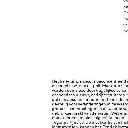
vo
an
De
in
va
be
Het beleggingsrisico is geconcentreerd in
economische, markt-, politieke, duurza
worden beïnvloed door dagelijkse schomm
economisch nieuws, bedrijfsresultaten e
dat een absoluut-rendementfonds de mark
gevoelig voor veranderingen in de waarde
grotere schommelingen in de waarde van
gebruikgemaakt van derivaten.
Wegens z
markttendensen niet volgt of dat het niet
Tegenpartijrisico: De insolventie van ins
instrumenten, kunnen het Fonds blootste