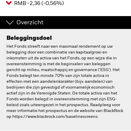
RMB -2,36 (-0,56%)
BlackRock
Overzicht
iShares
Aladdin
Beleggingsdoel
Het Fonds streeft naar een maximaal rendement op uw
Ons bedrijf
belegging door een combinatie van kapitaalgroei en
inkomsten uit de activa van het Fonds, op een wijze die in
overeenstemming is met de beginselen van beleggen
gericht op milieu, maatschappij en governance ('ESG'). Het
Fonds belegt ten minste 70% van zijn totale activa in
effecten met een aandelenkarakter (bijv. aandelen) van
bedrijven die zijn gevestigd of voornamelijk economisch
actief zijn in de Verenigde Staten. De totale activa van het
Fonds worden belegd in overeenstemming met zijn ESG-
beleid zoals uiteengezet in het prospectus. Raadpleeg voor
meer informatie het prospectus en de website van BlackRock
op https://www.blackrock.com/baselinescreens.