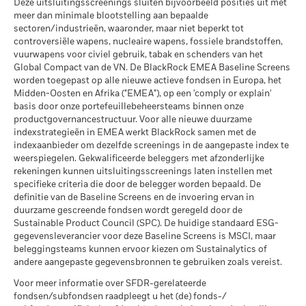
Deze uitsluitingsscreenings sluiten bijvoorbeeld posities uit met
betrouwbare indicator voor toekomstige resultaten. Markten
per 17/jul/2026
Het stressscenario laat zien wat u zou kunnen terugkrijgen in
per 30/jun/2026
meer dan minimale blootstelling aan bepaalde
kunnen zich in de toekomst heel anders ontwikkelen. Het kan
extreme marktomstandigheden.
MSCI ESG % Dekking
99,27
sectoren/industrieën, waaronder, maar niet beperkt tot
u helpen om te beoordelen hoe het fonds in het verleden
MSCI – Oliezand
0,00%
per 17/jul/2026
controversiële wapens, nucleaire wapens, fossiele brandstoffen,
werd beheerd
per 30/jun/2026
vuurwapens voor civiel gebruik, tabak en schenders van het
De prestaties worden weergegeven op basis van de netto-
MSCI ESG-kwaliteitsscore –
44,58
Global Compact van de VN. De BlackRock EMEA Baseline Screens
Percentiel peer
inventariswaarde (NIW), waarbij de bruto-inkomsten, indien
worden toegepast op alle nieuwe actieve fondsen in Europa, het
per 17/jul/2026
van toepassing, worden herbelegd. Het rendement van uw
Midden-Oosten en Afrika ("EMEA"), op een 'comply or explain'
belegging kan stijgen of dalen als gevolg van
Betrokkenheid van
99,79%
Fondsen in peergroup
basis door onze portefeuillebeheersteams binnen onze
3.838
bedrijfsleven Dekking
valutaschommelingen als uw belegging wordt gedaan in een
per 17/jul/2026
productgovernancestructuur. Voor alle nieuwe duurzame
per 30/jun/2026
andere valuta dan die gebruikt in de berekening van de
indexstrategieën in EMEA werkt BlackRock samen met de
MSCI Gewogen Gemiddelde
97,64
indexaanbieder om dezelfde screenings in de aangepaste index te
prestaties in het verleden. Bron: Blackrock
Percentage niet-gedekt
0,30%
Koolstofintensiteit % Dekking
weerspiegelen. Gekwalificeerde beleggers met afzonderlijke
Fonds
rekeningen kunnen uitsluitingsscreenings laten instellen met
per 30/jun/2026
per 17/jul/2026
specifieke criteria die door de belegger worden bepaald. De
definitie van de Baseline Screens en de invoering ervan in
De blootstellingen van BlackRock inzake betrokkenheid van
Alle data komen van MSCI ESG Fund Ratings per
duurzame gescreende fondsen wordt geregeld door de
het bedrijfsleven, zoals hierboven weergegeven voor
17/jul/2026, op basis van posities per 31/mrt/2026. De
Sustainable Product Council (SPC). De huidige standaard ESG-
Ketelkool en Oliezand, worden berekend en gerapporteerd
duurzaamheidskenmerken van het fonds kunnen bijgevolg
gegevensleverancier voor deze Baseline Screens is MSCI, maar
voor bedrijven die meer dan 5% van hun inkomsten
van tijd tot tijd verschillen van de MSCI ESG Fund Ratings.
beleggingsteams kunnen ervoor kiezen om Sustainalytics of
genereren uit ketelkool of oliezand zoals bepaald door MSCI
andere aangepaste gegevensbronnen te gebruiken zoals vereist.
Om in MSCI ESG Fund Ratings te worden opgenomen, moet
ESG Research. Voor de blootstelling van bedrijven die
65% (of 50% voor obligatiefondsen en geldmarktfondsen)
Voor meer informatie over SFDR-gerelateerde
inkomsten genereren uit ketelkool of oliezand (met een
fondsen/subfondsen raadpleegt u het (de) fonds-/
van de brutoweging van het fonds komen van effecten die
inkomstendrempel van 0%), zoals bepaald door MSCI ESG