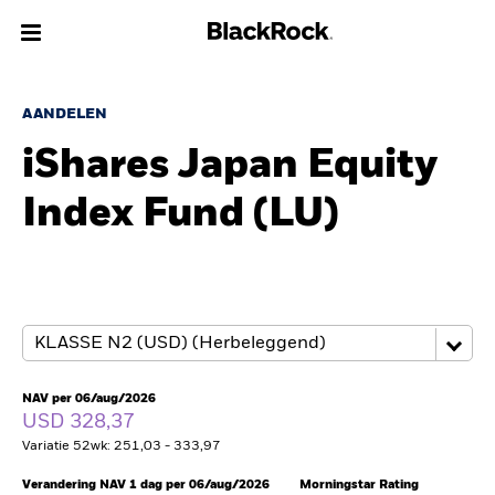
Over Ons
AANDELEN
iShares Japan Equity
Producten
Index Fund (LU)
Thema's
Inzichten
Beleggingsinformatie
Particulieren
NAV per 06/aug/2026
USD 328,37
Variatie 52wk: 251,03 - 333,97
Nederland
Change location
Verandering NAV 1 dag per 06/aug/2026
Morningstar Rating