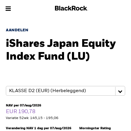
Over Ons
AANDELEN
iShares Japan Equity
Producten
Index Fund (LU)
Thema's
Inzichten
Beleggingsinformatie
Particulieren
NAV per 07/aug/2026
EUR 190,78
Variatie 52wk: 145,15 - 195,06
Nederland
Change location
Verandering NAV 1 dag per 07/aug/2026
Morningstar Rating