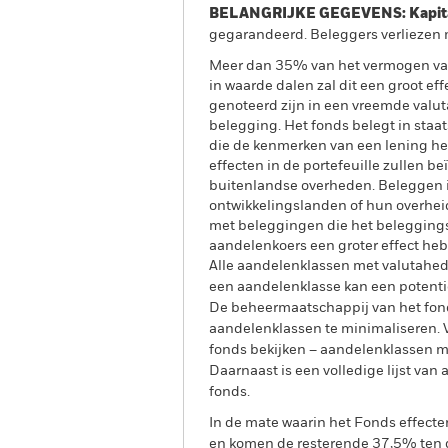
BELANGRIJKE GEGEVENS: Kapitaa
gegarandeerd. Beleggers verliezen m
Meer dan 35% van het vermogen van 
in waarde dalen zal dit een groot ef
genoteerd zijn in een vreemde valu
belegging. Het fonds belegt in staat
die de kenmerken van een lening he
effecten in de portefeuille zullen
buitenlandse overheden. Beleggen i
ontwikkelingslanden of hun overheid
met beleggingen die het belegging
aandelenkoers een groter effect he
Alle aandelenklassen met valutahedg
een aandelenklasse kan een potentie
De beheermaatschappij van het fond
aandelenklassen te minimaliseren. Vi
fonds bekijken – aandelenklassen 
Daarnaast is een volledige lijst va
fonds.
In de mate waarin het Fonds effect
en komen de resterende 37,5% ten g