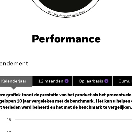
Performance
endement
Kalenderjaar
12 maanden
Op jaarbasis
Cumula
ge: 2012-07-01 00:00:00 to 2026-07-31 00:00:00.
: -20 to 40.
ze grafiek toont de prestatie van het product als het procentuele v
gelopen 10 jaar vergeleken met de benchmark. Het kan u helpen 
t verleden werd beheerd en het met de benchmark te vergelijken.
art
15
r chart with 2 data series.
e chart has 1 X axis displaying categories.
e chart has 1 Y axis displaying Values. Range: -20 to 15.