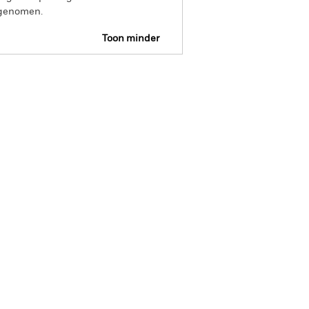
opgenomen.
Toon minder
IP KID
Prospectus
Download
osities
Documenten