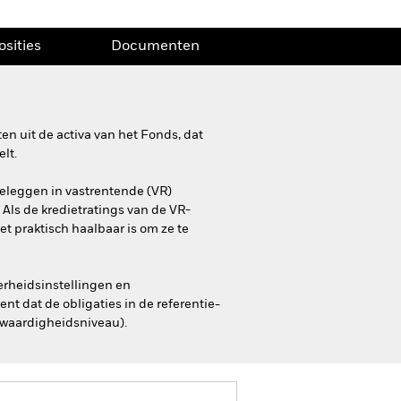
osities
Documenten
n uit de activa van het Fonds, dat
lt.
 beleggen in vastrentende (VR)
 Als de kredietratings van de VR-
t praktisch haalbaar is om ze te
erheidsinstellingen en
t dat de obligaties in de referentie-
twaardigheidsniveau).