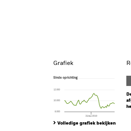
Grafiek
R
Sinds oprichting
Sinds oprichting
Line chart with 57 data points.
The chart has 1 X axis displaying Time. Ran
12.000
The chart has 1 Y axis displaying values. Range
De
af
10.000
he
8.000
31/dec/2019
Ch
End of interactive chart.
Ba
Volledige grafiek bekijken
Th
Th