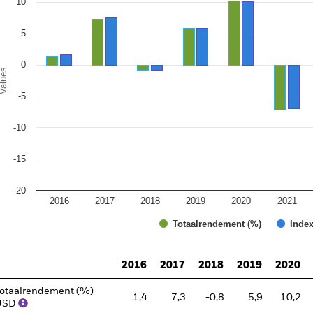
10
5
0
alues
-5
-10
-15
-20
2016
2017
2018
2019
2020
2021
Totaalrendement (%)
Index
d of interactive chart.
2016
2017
2018
2019
2020
otaalrendement (%)
1,4
7,3
-0,8
5,9
10,2
USD