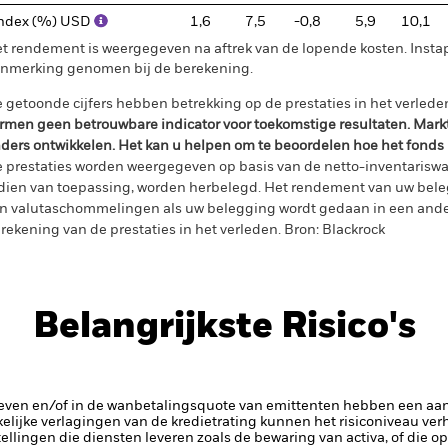
ndex (%) USD
1,6
7,5
-0,8
5,9
10,1
t rendement is weergegeven na aftrek van de lopende kosten. Insta
nmerking genomen bij de berekening.
 getoonde cijfers hebben betrekking op de prestaties in het verlede
rmen geen betrouwbare indicator voor toekomstige resultaten. Mark
ders ontwikkelen. Het kan u helpen om te beoordelen hoe het fonds
 prestaties worden weergegeven op basis van de netto-inventariswa
dien van toepassing, worden herbelegd. Het rendement van uw beleg
n valutaschommelingen als uw belegging wordt gedaan in een ander
rekening van de prestaties in het verleden. Bron: Blackrock
Belangrijkste Risico's
rieven en/of in de wanbetalingsquote van emittenten hebben een aanz
kelijke verlagingen van de kredietrating kunnen het risiconiveau ve
tellingen die diensten leveren zoals de bewaring van activa, of die o