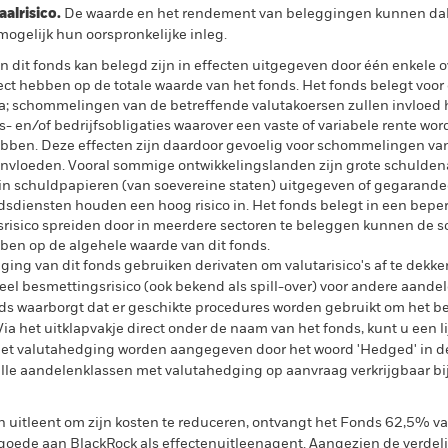
lrisico.
De waarde en het rendement van beleggingen kunnen dalen
ogelijk hun oorspronkelijke inleg.
dit fonds kan belegd zijn in effecten uitgegeven door één enkele
fect hebben op de totale waarde van het fonds. Het fonds belegt voor 
ta; schommelingen van de betreffende valutakoersen zullen invloed
s- en/of bedrijfsobligaties waarover een vaste of variabele rente w
bben. Deze effecten zijn daardoor gevoelig voor schommelingen van
 beïnvloeden. Vooral sommige ontwikkelingslanden zijn grote schuld
n schuldpapieren (van soevereine staten) uitgegeven of gegarand
sdiensten houden een hoog risico in. Het fonds belegt in een beper
srisico spreiden door in meerdere sectoren te beleggen kunnen de
bben op de algehele waarde van dit fonds.
ing van dit fonds gebruiken derivaten om valutarisico's af te dekke
el besmettingsrisico (ook bekend als spill-over) voor andere aande
s waarborgt dat er geschikte procedures worden gebruikt om het be
a het uitklapvakje direct onder de naam van het fonds, kunt u een li
met valutahedging worden aangegeven door het woord 'Hedged' in d
n alle aandelenklassen met valutahedging op aanvraag verkrijgbaar b
en uitleent om zijn kosten te reduceren, ontvangt het Fonds 62,5%
oede aan BlackRock als effectenuitleenagent. Aangezien de verdel