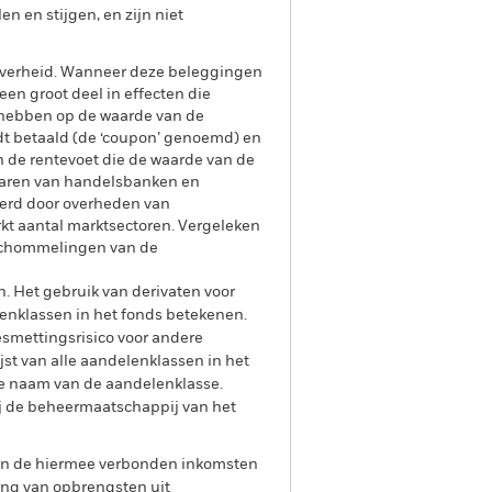
 en stijgen, en zijn niet
 overheid. Wanneer deze beleggingen
een groot deel in effecten die
 hebben op de waarde van de
ordt betaald (de ‘coupon’ genoemd) en
 de rentevoet die de waarde van de
enaren van handelsbanken en
eerd door overheden van
kt aantal marktsectoren. Vergeleken
 schommelingen van de
n. Het gebruik van derivaten voor
lenklassen in het fonds betekenen.
smettingsrisico voor andere
jst van alle aandelenklassen in het
e naam van de aandelenklasse.
ij de beheermaatschappij van het
 van de hiermee verbonden inkomsten
ing van opbrengsten uit