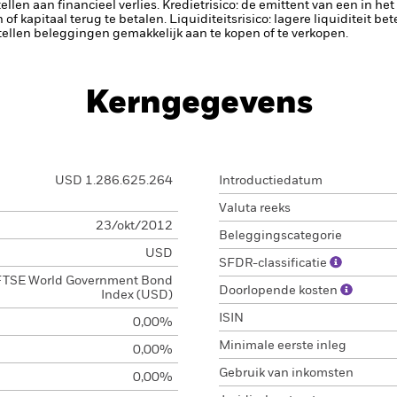
llen aan financieel verlies.
Kredietrisico: de emittent van een in h
n of kapitaal terug te betalen.
Liquiditeitsrisico: lagere liquiditeit b
stellen beleggingen gemakkelijk aan te kopen of te verkopen.
Kerngegevens
USD 1.286.625.264
Introductiedatum
Valuta reeks
23/okt/2012
Beleggingscategorie
USD
SFDR-classificatie
FTSE World Government Bond
Doorlopende kosten
Index (USD)
ISIN
0,00%
Minimale eerste inleg
0,00%
Gebruik van inkomsten
0,00%