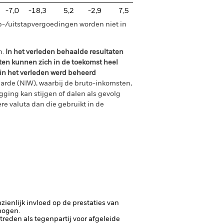
-7,0
-18,3
5,2
-2,9
7,5
p-/uitstapvergoedingen worden niet in
n.
In het verleden behaalde resultaten
ten kunnen zich in de toekomst heel
 in het verleden werd beheerd
arde (NIW), waarbij de bruto-inkomsten,
ging kan stijgen of dalen als gevolg
e valuta dan die gebruikt in de
ienlijk invloed op de prestaties van
rhogen.
ptreden als tegenpartij voor afgeleide