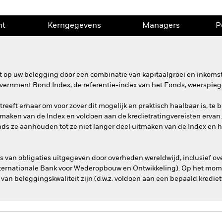
nt
Kerngegevens
Managers
P
 op uw belegging door een combinatie van kapitaalgroei en inkomste
ernment Bond Index, de referentie-index van het Fonds, weerspiege
reeft ernaar om voor zover dit mogelijk en praktisch haalbaar is, te
itmaken van de Index en voldoen aan de kredietratingvereisten ervan.
ds ze aanhouden tot ze niet langer deel uitmaken van de Index en he
s van obligaties uitgegeven door overheden wereldwijd, inclusief ov
Internationale Bank voor Wederopbouw en Ontwikkeling). Op het momen
n beleggingskwaliteit zijn (d.w.z. voldoen aan een bepaald kredie