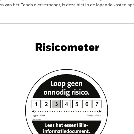
en van het Fonds niet verhoogt, is deze niet in de lopende kosten 
Factsheet
PRI
ond Index Fund (LU)
Risicometer
nt
Kerngegevens
Managers
P