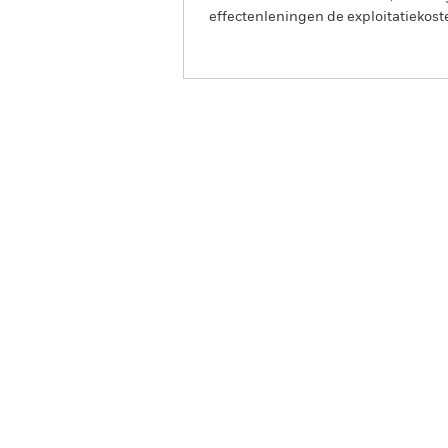
effectenleningen de exploitatiekost
iShares Global Government B
Overzicht
Rendeme