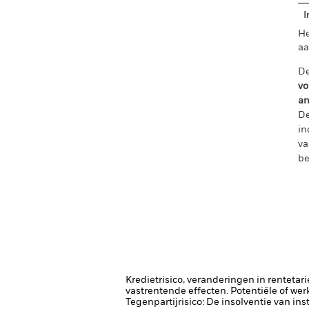
I
He
aa
De
vo
an
De
in
va
be
Kredietrisico, veranderingen in renteta
vastrentende effecten. Potentiële of wer
Tegenpartijrisico: De insolventie van ins