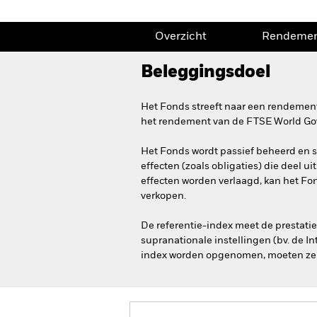
Overzicht
Rendeme
Beleggingsdoel
Het Fonds streeft naar een rendement
het rendement van de FTSE World Gov
Het Fonds wordt passief beheerd en st
effecten (zoals obligaties) die deel u
effecten worden verlaagd, kan het Fon
verkopen.
De referentie-index meet de prestatie
supranationale instellingen (bv. de 
index worden opgenomen, moeten ze va