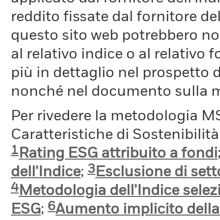
reddito fissate dal fornitore de
questo sito web potrebbero non
al relativo indice o al relativo
più in dettaglio nel prospetto 
nonché nel documento sulla me
Per rivedere la metodologia MS
Caratteristiche di Sostenibilit
1
Rating ESG attribuito a fondi
3
dell'Indice
;
Esclusione di setto
4
Metodologia dell'Indice selez
6
ESG
;
Aumento implicito dell