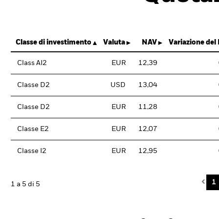
Classe di investimento
Valuta
NAV
Variazione del
Class AI2
EUR
12,39
Classe D2
USD
13,04
Classe D2
EUR
11,28
Classe E2
EUR
12,07
Classe I2
EUR
12,95
Pre
1
1 a 5 di 5