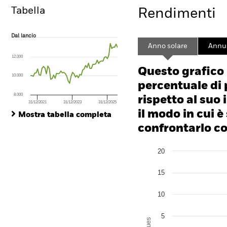
Tabella
Rendimenti
Dal lancio
Dal lancio
Line chart with 61 data points.
Anno solare
Annua
The chart has 1 X axis displaying Time. Range: 2021-07-31 00:00:00 to
12.000
The chart has 1 Y axis displaying values. Range: -20 to 40.
Questo grafico
10.000
percentuale di 
8.000
rispetto al suo 
31/12/2021
31/12/2023
31/12/2025
End of interactive chart.
il modo in cui è
Mostra tabella completa
confrontarlo con
Chart
20
Bar chart with 3 data series
The chart has 1 X axis disp
The chart has 1 Y axis disp
15
10
5
Values