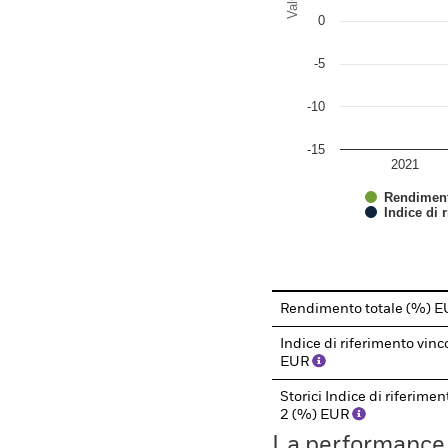
0
-5
-10
-15
2021
Rendiment
Indice di 
End of interactive chart.
Rendimento totale (%) 
Indice di riferimento vin
EUR
Storici Indice di riferim
2 (%) EUR
La performance il