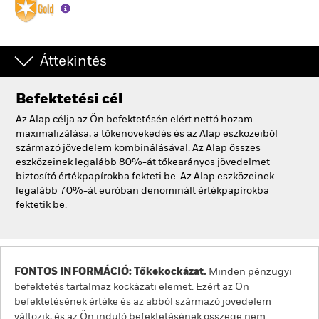
Áttekintés
Befektetési cél
Az Alap célja az Ön befektetésén elért nettó hozam
maximalizálása, a tőkenövekedés és az Alap eszközeiből
származó jövedelem kombinálásával. Az Alap összes
eszközeinek legalább 80%-át tőkearányos jövedelmet
biztosító értékpapírokba fekteti be. Az Alap eszközeinek
legalább 70%-át euróban denominált értékpapírokba
fektetik be.
FONTOS INFORMÁCIÓ: Tőkekockázat.
Minden pénzügyi
befektetés tartalmaz kockázati elemet. Ezért az Ön
befektetésének értéke és az abból származó jövedelem
változik, és az Ön induló befektetésének összege nem