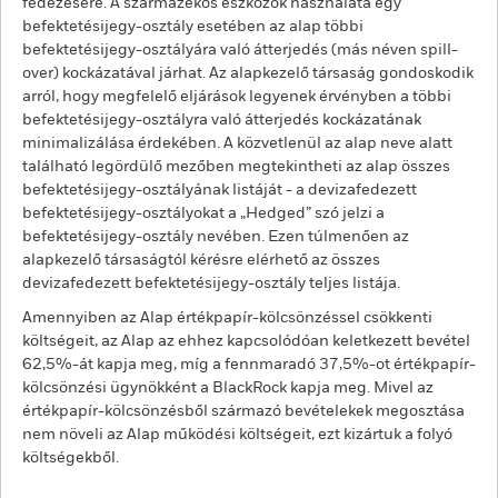
fedezésére. A származékos eszközök használata egy
befektetésijegy-osztály esetében az alap többi
befektetésijegy-osztályára való átterjedés (más néven spill-
over) kockázatával járhat. Az alapkezelő társaság gondoskodik
arról, hogy megfelelő eljárások legyenek érvényben a többi
befektetésijegy-osztályra való átterjedés kockázatának
minimalizálása érdekében. A közvetlenül az alap neve alatt
található legördülő mezőben megtekintheti az alap összes
befektetésijegy-osztályának listáját - a devizafedezett
befektetésijegy-osztályokat a „Hedged” szó jelzi a
befektetésijegy-osztály nevében. Ezen túlmenően az
alapkezelő társaságtól kérésre elérhető az összes
devizafedezett befektetésijegy-osztály teljes listája.
Amennyiben az Alap értékpapír-kölcsönzéssel csökkenti
költségeit, az Alap az ehhez kapcsolódóan keletkezett bevétel
62,5%-át kapja meg, míg a fennmaradó 37,5%-ot értékpapír-
kölcsönzési ügynökként a BlackRock kapja meg. Mivel az
értékpapír-kölcsönzésből származó bevételekek megosztása
nem növeli az Alap működési költségeit, ezt kizártuk a folyó
költségekből.