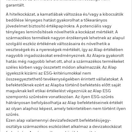
garantált.
A hitelkockázat, a kamatlábak változása és/vagy a kibocsátók
bedőlése lényeges hatást gyakorolhat a tőkearányos
jövedelmet biztosító értékpapírokra. A potenciális vagy
tényleges leminősítések növelhetik a kockázat mértékét. A
származékos termékek nagyon érzékenyek lehetnek az alapul
szolgáló eszköz értékének változásaira és növelhetik a
veszteségek és a nyereségek mértékét, így az Alap értékében
nagyobb ingadozásokat eredményeznek. Az Alapra gyakorolt
hatás még nagyobb lehet ott, ahol a származékos termékeket
széles körben vagy összetett módon alkalmazzák. Az Alap
igyekszik kizárni az ESG-kritériumokkal nem
összeegyeztethető tevékenységekben érintett vállalatokat. A
befektetőknek ezért az Alapba történő befektetés előtt saját
maguknak kell etikai értékelést végezniük az Alap ESG
szempontú szűrésére vonatkozóan. Az ilyen ESG-szűrés
hátrányosan befolyásolhatja az Alap befektetéseinek értékét
az olyan alaphoz képest, amely tekintetében nem történt ilyen
szűrés.
Ezen alap valamennyi devizafedezett befektetésijegy-
osztálya származékos eszközöket alkalmaz a devizakockázat