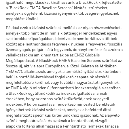
MSCI - Termikus szén
0,00%
igazítható megoldásokat kínálhassunk, a BlackRock kifejlesztette
ekkor: 2026. júl. 17.
Ezt az összeget kaphatja vissza a költségek
csökkenhet, ha a múltbeli teljesítményszámítástól eltérő
ekkor: 2026. jún. 30.
Kedvező
a "BlackRock EMEA Baseline Screens” kizárási szűréseket,
Éves átlagos hozam
pénznemben fektet be.
Forrás:
Blackrock
amelyek a ügyfeleink kizárási igényeinek többségére igyekeznek
Lipper globális alapbesorolás
Bond EUR
MSCI - Szurokföldek
0,00%
megoldást kínálni.
A stresszforgatókönyv bemutatja, hogy szélsőséges piaci
ekkor: 2026. jún. 30.
ekkor: 2026. júl. 17.
körülmények esetén mekkora összeget kaphat vissza.
Például ezek a kizárási szűrések mellőzik az olyan részesedéseket,
MSCI súlyozott átlagos
118,33
amelyek több mint de minimis kitettséggel rendelkeznek egyes
szénintenzitás (Tons
szektorokban/iparágakban, ideértve, de nem korlátozva többek
CO2E/$M SALES)
között az ellentmondásos fegyverek, nukleáris fegyverek, fosszilis
Üzleti részvételi lefedettség
48,26%
ekkor: 2026. júl. 17.
üzemanyagok, polgári célú fegyverek, dohánytermékek és azokra a
vállalkozásokra amik nem tartják be az ENSZ Globális
ekkor: 2026. jún. 30.
MSCI ESG % lefedettség
89,59
Megállapodását. A BlackRock EMEA Baseline Screens szűrőket az
ekkor: 2026. júl. 17.
Nem lefedett Alap
51,74%
összes új, aktív alapra Európában, a Közel-Keleten és Afrikában
százalékos aránya
MSCI ESG minőségi
(“EMEA”), alkalmazzuk, amelyek a termékirányítási strukturánkon
64,62
ekkor: 2026. jún. 30.
pontszám -
belül a portfólió-kezeléssel foglalkozó csapataink részéről
Versenytársszázalék
megfeleltetésre kerülnek vagy további magyarázatot igényelnek.
ekkor: 2026. júl. 17.
A fenti, termikus szénre és olajhomokra vonatkozó, BlackRock
Az EMEA régió minden új fenntartható indexstratégiája esetében
üzleti részvételi kitettségi adatok azokkal a vállalatokkal
a BlackRock együttműködik az indexszolgáltatóval annak
A versenytárscsoport alapjai
277
kapcsolatban kerülnek kiszámításra és jelentésre, amelyek az
érdekében, hogy az azonos szűrők tükröződjenek az egyedi
indexben. A külön számlával rendelkező minősített befektetők
MSCI ESG-kutatás meghatározása szerint bevételük több
ekkor: 2026. júl. 17.
igényelhetnek kizárási szűréseket, amelyek a befektető által
mint 5%-át termikus szénből vagy olajhomokból nyerik. Azon
MSCI súlyozott átlagos
56,79
meghatározott specifikus kritériumokhoz igazodnak. Az alapvető
vállalatokra vonatkozóan, amelyek (0%-os bevételi
szénintenzitás %-os
szűrők meghatározását és azoknak a fenntartható, vizsgált
küszöbértéket figyelembe véve) bevételt generálnak termikus
lefedettség
alapokra történő alkalmazását a Fenntartható Termékek Tanácsa
szénből, illetve olajhomokból, az MSCI ESG-kutatás a