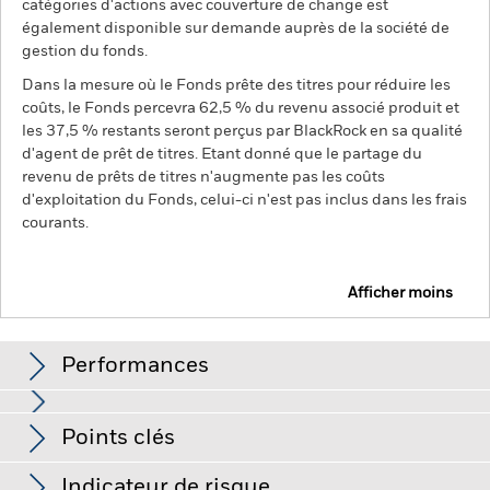
catégories d'actions avec couverture de change est
également disponible sur demande auprès de la société de
gestion du fonds.
Dans la mesure où le Fonds prête des titres pour réduire les
coûts, le Fonds percevra 62,5 % du revenu associé produit et
les 37,5 % restants seront perçus par BlackRock en sa qualité
d'agent de prêt de titres. Etant donné que le partage du
revenu de prêts de titres n'augmente pas les coûts
d'exploitation du Fonds, celui-ci n'est pas inclus dans les frais
courants.
Afficher moins
BSF BlackRock Systematic Style Factor Absolute
Return Fund
Performances
Graphique
Points clés
Les actions et titres liés aux actions peuvent être affectés par
les fluctuations quotidiennes des marchés boursiers. Les
titres de créance peuvent être affectés par les fluctuations
Voir le graphique complet
Indicateur de risque