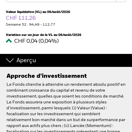
Valeur liquidative (VL) au 06/août/2026
CHF 111,26
Intermédiaires financiers
Semaine 52 : 94,49 - 112,77
France
Variation sur un jour de la VL au 06/août/2026
Change location
CHF 0,04 (0,04%)
BlackRock
Aperçu
iShares
Approche d'investissement
Aladdin
Le Fonds cherche à atteindre un rendement absolu positif en
combinant croissance du capital et revenu de votre
Notre société
investissement, quelles que soient les conditions de marché.
Le Fonds assurera une exposition à plusieurs styles
d’investissement, parmi lesquels: (i) Valeur (Value) :
focalisation sur les investissement qui semblent
relativement bon marché dans un but de surperformance par
rapport aux actifs plus chers ; (ii) Lancée (Momentum) :
focalisation sur les investissements présentant une bonne