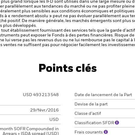
est plus grand lorsque les IFD sont utilisés dans une large mesure o
er parallèlement aux tendances du marché ou ne pas profiter plei
néralement plus sensibles aux conditions économiques et politique
nds à « rendement absolu » peut ne pas évoluer parallèlement aux t
é positif. De manière générale, les marchés émergents sont plus se
s plus développés.
de tout établissement fournissant des services tels que la garde d'acti
nstruments peut exposer le Fonds à des pertes financières.
Risque de 
ne lui verse pas les revenus dus ou ne lui rembourse pas le capital à
 les ventes ne suffisent pas pour négocier facilement les investissem
Points clés
USD 493 213 548
Date de lancement de la Part
Devise de la part
29/févr./2016
Classe d’actif
USD
Classification SFDR
 month SOFR Compounded in
Frais courants
Arrears + ISDA spread (USD)