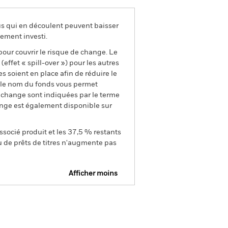
us qui en découlent peuvent baisser
ement investi.
pour couvrir le risque de change. Le
ffet « spill-over ») pour les autres
s soient en place afin de réduire le
s le nom du fonds vous permet
de change sont indiquées par le terme
ange est également disponible sur
ssocié produit et les 37,5 % restants
u de prêts de titres n'augmente pas
Afficher moins
e
Prospectus
Télécharger
nique