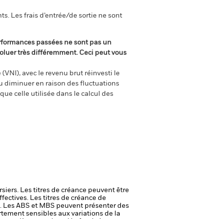
s. Les frais d’entrée/de sortie ne sont
rformances passées ne sont pas un
oluer très différemment. Ceci peut vous
(VNI), avec le revenu brut réinvesti le
 diminuer en raison des fluctuations
ue celle utilisée dans le calcul des
rsiers. Les titres de créance peuvent être
ffectives. Les titres de créance de
s. Les ABS et MBS peuvent présenter des
rtement sensibles aux variations de la