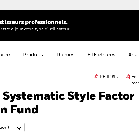
stisseurs professionnels.
ettre à jour
votre type d'utilisateur
.
ître
Produits
Thèmes
ETF iShares
Anal
PRIIP KID
Fic
tec
Systematic Style Factor
rn Fund