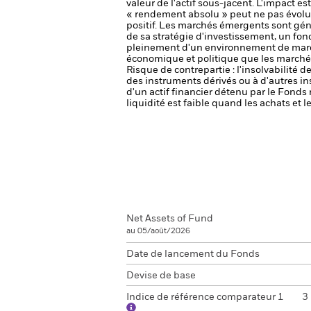
valeur de l'actif sous-jacent. L'impact 
« rendement absolu » peut ne pas évolu
positif. Les marchés émergents sont gé
de sa stratégie d'investissement, un fo
pleinement d'un environnement de march
économique et politique que les marché
Risque de contrepartie : l'insolvabilité 
des instruments dérivés ou à d'autres i
d'un actif financier détenu par le Fonds 
liquidité est faible quand les achats et
Net Assets of Fund
au 05/août/2026
Date de lancement du Fonds
Devise de base
Indice de référence comparateur 1
3