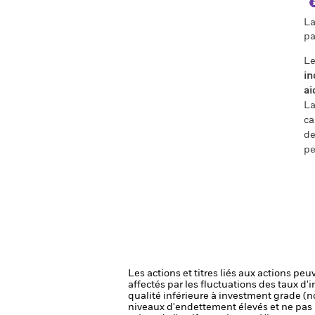
La
pa
Le
in
ai
La
ca
de
pe
Les actions et titres liés aux actions pe
affectés par les fluctuations des taux d'i
qualité inférieure à investment grade 
niveaux d'endettement élevés et ne pas r