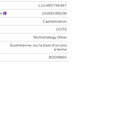
LU1485749367
um
10 000 000,00
Capitalisation
UCITS
Multistrategy Other
Quotidienne, sur la base d'un prix
à terme
BDDRN65