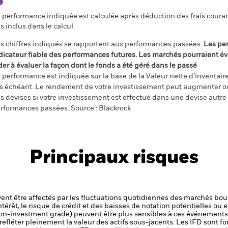
 performance indiquée est calculée après déduction des frais courant
s inclus dans le calcul.
s chiffres indiqués se rapportent aux performances passées.
Les pe
dicateur fiable des performances futures. Les marchés pourraient év
der à évaluer la façon dont le fonds a été géré dans le passé
 performance est indiquée sur la base de la Valeur nette d’inventaire 
s échéant. Le rendement de votre investissement peut augmenter ou
s devises si votre investissement est effectué dans une devise autre q
rformances passées. Source : Blackrock
Principaux risques
uvent être affectés par les fluctuations quotidiennes des marchés bou
ntérêt, le risque de crédit et des baisses de notation potentielles ou e
(non-investment grade) peuvent être plus sensibles à ces événement
efléter pleinement la valeur des actifs sous-jacents. Les IFD sont fo