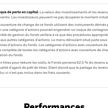
 de perte en capital.
La valeur des investissements et les reven
ntis. Les investisseurs peuvent ne pas récupérer le montant initial
 couverture de change de ce fonds utilisent des instruments dérivés 
 une catégorie d’actions pourrait engendrer un risque de contagion (e
ciété de gestion du fonds veillera à ce que des procédures appropriée
n aux autres catégories d’actions. Le menu déroulant situé juste sou
égories d’actions du fonds. Les catégories d’actions avec couverture 
 complète de toutes les catégories d'actions avec couverture de ch
stion du fonds.
 titres pour réduire les coûts, le Fonds percevra 62,5 % du revenu a
alité d'agent de prêt de titres. Etant donné que le partage du reven
ui-ci n'est pas inclus dans les frais courants.
PRIIP KID
Fich
Factor Absolute Return Fund
tech
Performances