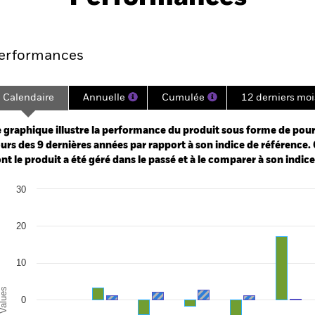
mances
Points clés
Gérants
erformances
Calendaire
Annuelle
Cumulée
12 derniers moi
ge: 2016-08-01 00:00:00 to 2026-06-30 00:00:00.
: -80 to 160.
 graphique illustre la performance du produit sous forme de pour
urs des 9 dernières années par rapport à son indice de référence. 
nt le produit a été géré dans le passé et à le comparer à son indic
art
30
r chart with 2 data series.
e chart has 1 X axis displaying categories.
e chart has 1 Y axis displaying Values. Range: -30 to 30.
20
10
alues
0