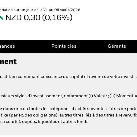
ariation sur un jour de la VL au 05/août/2026
NZD 0,30 (0,16%)
mances
Points clés
Gérants
ement
itif, en combinant croissance du capital et revenu de votre investis
ieurs styles d’investissement, notamment (i) Valeur ; (ii) Momentum ; (
 dans une ou toutes les catégories d’actifs suivantes : titres de parti
nu fixe (par ex. des obligations), autres titres liés à des titres à reve
ce courte), dépôts, liquidités et autres fonds.