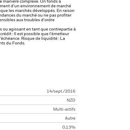
u de manière complexe.
Un fonds à
nement d'un environnement de marché
s que les marchés développés.
En raison
endances du marché ou ne pas profiter
nsibles aux troubles d'ordre
fs ou agissant en tant que contrepartie à
crédit : Il est possible que l'émetteur
 l'échéance.
Risque de liquidité : La
ents du Fonds.
14/sept./2016
NZD
Multi-actifs
Autre
0,13%