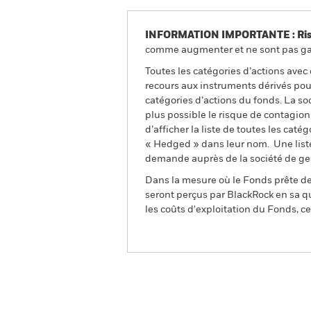
INFORMATION IMPORTANTE : Risque
comme augmenter et ne sont pas gara
Toutes les catégories d’actions avec
recours aux instruments dérivés pour
catégories d’actions du fonds. La so
plus possible le risque de contagio
d’afficher la liste de toutes les cat
« Hedged » dans leur nom. Une liste
demande auprès de la société de ge
Dans la mesure où le Fonds prête des
seront perçus par BlackRock en sa qu
les coûts d'exploitation du Fonds, cel
BSF BlackRock Systematic Style 