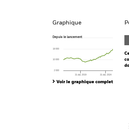
Aperçu
Perfor
Graphique
P
Depuis le lancement
Depuis le lancement
Line chart with 119 data points.
The chart has 1 X axis displaying Time. Ran
18 000
The chart has 1 Y axis displaying values. Range
Ce
co
10 000
do
2 000
31 déc 2019
31 déc 2024
Ch
End of interactive chart.
Ba
Voir le graphique complet
Th
Th
V