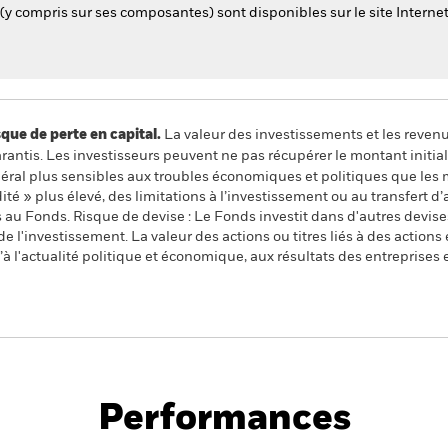
 (y compris sur ses composantes) sont disponibles sur le site Internet
 de perte en capital.
La valeur des investissements et les reven
ntis. Les investisseurs peuvent ne pas récupérer le montant initial
al plus sensibles aux troubles économiques et politiques que les 
dité » plus élevé, des limitations à l’investissement ou au transfert d
s au Fonds. Risque de devise : Le Fonds investit dans d'autres devise
de l'investissement. La valeur des actions ou titres liés à des actio
à l'actualité politique et économique, aux résultats des entreprises 
PRIIP KID
Fich
 Index Fund (IE)
tech
Performances
Points clés
Gérants
Principales posi