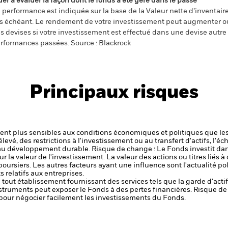
der à évaluer la façon dont le fonds a été géré dans le passé
 performance est indiquée sur la base de la Valeur nette d’inventaire 
s échéant. Le rendement de votre investissement peut augmenter ou
s devises si votre investissement est effectué dans une devise autre q
rformances passées. Source : Blackrock
Principaux risques
t plus sensibles aux conditions économiques et politiques que les
levé, des restrictions à l'investissement ou au transfert d'actifs, l'éch
 au développement durable.
Risque de change : Le Fonds investit dan
r la valeur de l'investissement.
La valeur des actions ou titres liés à
ursiers. Les autres facteurs ayant une influence sont l'actualité pol
 relatifs aux entreprises.
de tout établissement fournissant des services tels que la garde d'acti
nstruments peut exposer le Fonds à des pertes financières.
Risque de 
s pour négocier facilement les investissements du Fonds.