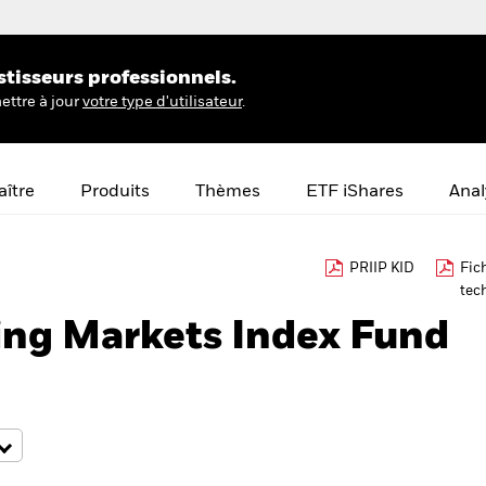
stisseurs professionnels.
ettre à jour
votre type d'utilisateur
.
ître
Produits
Thèmes
ETF iShares
Anal
PRIIP KID
Fic
tec
ing Markets Index Fund