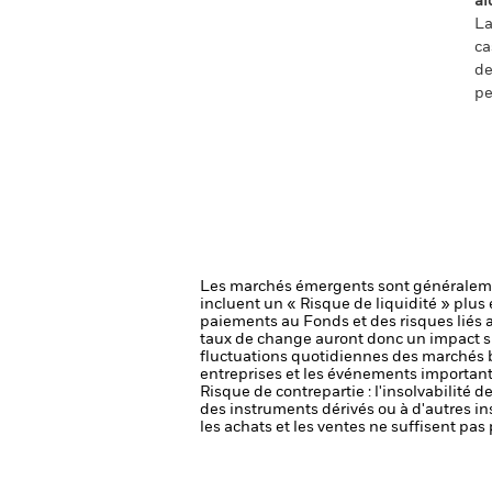
ai
La
ca
de
pe
Les marchés émergents sont généralemen
incluent un « Risque de liquidité » plus é
paiements au Fonds et des risques liés
taux de change auront donc un impact su
fluctuations quotidiennes des marchés bo
entreprises et les événements importants
Risque de contrepartie : l'insolvabilité 
des instruments dérivés ou à d'autres i
les achats et les ventes ne suffisent pa