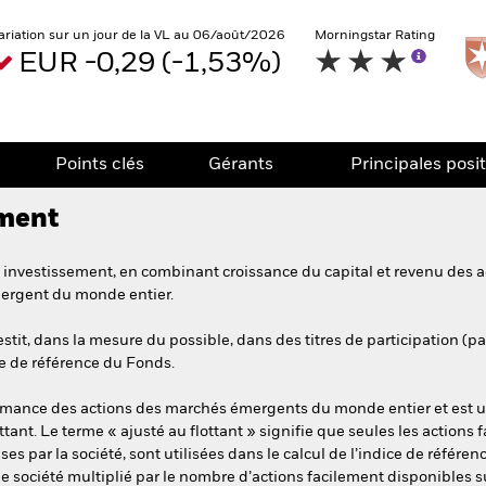
ariation sur un jour de la VL au 06/août/2026
Morningstar Rating
EUR -0,29 (-1,53%)
Points clés
Gérants
Principales posi
ement
investissement, en combinant croissance du capital et revenu des act
ergent du monde entier.
tit, dans la mesure du possible, dans des titres de participation (par
e de référence du Fonds.
ormance des actions des marchés émergents du monde entier et est u
ttant. Le terme « ajusté au flottant » signifie que seules les actions
s par la société, sont utilisées dans le calcul de l’indice de référen
’une société multiplié par le nombre d’actions facilement disponibles