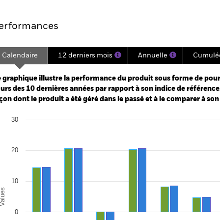
erformances
Calendaire
12 derniers mois
Annuelle
Cumulé
ge: 2010-07-01 00:00:00 to 2026-06-30 00:00:00.
e: -160 to 320.
 graphique illustre la performance du produit sous forme de pour
urs des 10 dernières années par rapport à son indice de référence.
çon dont le produit a été géré dans le passé et à le comparer à son
art
30
r chart with 2 data series.
e chart has 1 X axis displaying categories.
e chart has 1 Y axis displaying Values. Range: -20 to 30.
20
10
alues
0