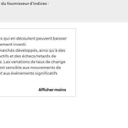
 du fournisseur d’indices :
us qui en découlent peuvent baisser
ement investi.
marchés développés, ainsi qu’à des
’actifs et des échecs/retards de
s. Les variations de taux de change
ns est sensible aux mouvements de
et aux événements significatifs
Afficher moins
e
Prospectus
Télécharger
nique
tions
Documentation