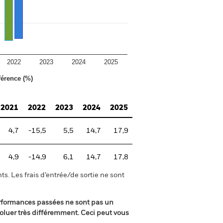
2022
2023
2024
2025
férence (%)
2021
2022
2023
2024
2025
4,7
-15,5
5,5
14,7
17,9
4,9
-14,9
6,1
14,7
17,8
s. Les frais d’entrée/de sortie ne sont
rformances passées ne sont pas un
oluer très différemment. Ceci peut vous