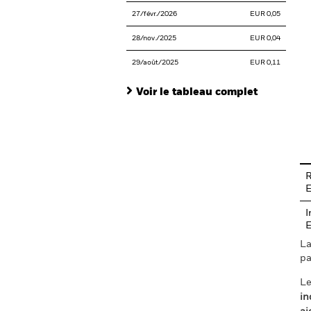
27/févr./2026
EUR 0,05
28/nov./2025
EUR 0,04
29/août/2025
EUR 0,11
Voir le tableau complet
En
R
I
La
pa
Le
in