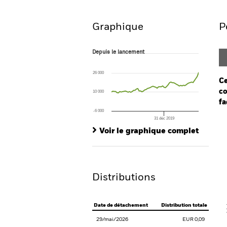
Graphique
P
Depuis le lancement
Depuis le lancement
Line chart with 64 data points.
The chart has 1 X axis displaying Time. Ran
26 000
The chart has 1 Y axis displaying values. Rang
Ce
co
10 000
fa
-6 000
31 déc 2019
Ch
End of interactive chart.
Ba
Voir le graphique complet
Th
Th
Distributions
V
Date de détachement
Distribution totale
29/mai/2026
EUR 0,09