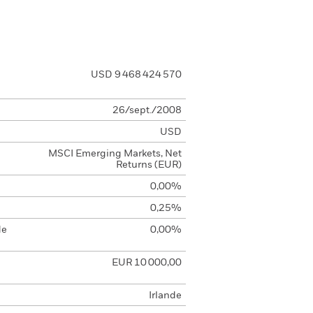
USD 9 468 424 570
26/sept./2008
USD
MSCI Emerging Markets, Net
Returns (EUR)
0,00%
0,25%
de
0,00%
EUR 10 000,00
Irlande