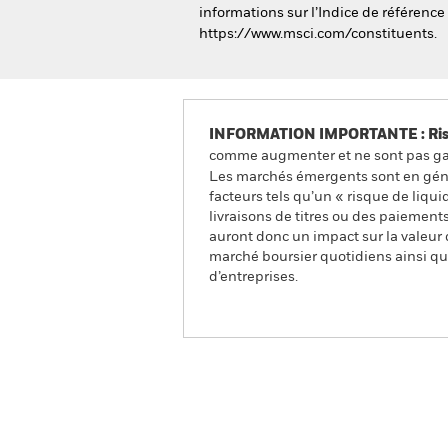
informations sur l’Indice de référence
https://www.msci.com/constituents.
INFORMATION IMPORTANTE : Risque
comme augmenter et ne sont pas gara
Les marchés émergents sont en génér
facteurs tels qu’un « risque de liqui
livraisons de titres ou des paiement
auront donc un impact sur la valeur 
marché boursier quotidiens ainsi qu’
d’entreprises.
iShares Emerging Markets
Aperçu
Performances