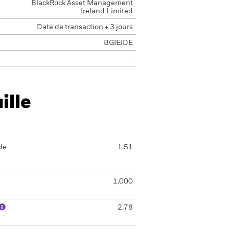
BlackRock Asset Management
Ireland Limited
Date de transaction + 3 jours
BGIEIDE
-
ille
de
1,51
1,000
2,78