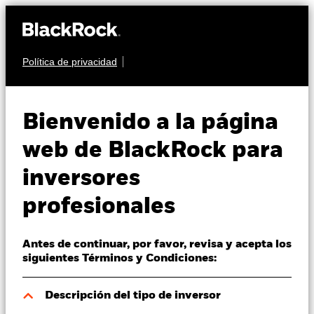
Política de privacidad
Quiénes somos
RENTA FIJA
iShares US Corporate
Productos
Bienvenido a la página
Bond Index Fund (IE)
Perspectivas
web de BlackRock para
inversores
Visión de mercado
profesionales
Educación
Antes de continuar, por favor, revisa y acepta los
Profesionales
Valor liquidativo a 06 ago 2026
siguientes Términos y Condiciones:
USD 12,66
52 Semanas: 12,34 - 12,88
España
Descripción del tipo de inversor
Change location
Variación del valor liquidativo a 06 ago 2026