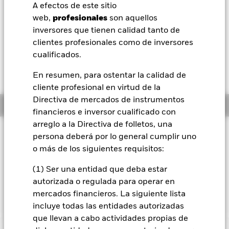
USD -0,04 (-0,30%)
A efectos de este sitio
BlackRock
web,
profesionales
son aquellos
Morningstar Rating
inversores que tienen calidad tanto de
iShares
clientes profesionales como de inversores
cualificados.
Aladdin
En resumen, para ostentar la calidad de
cliente profesional en virtud de la
Nuestra compañía
Directiva de mercados de instrumentos
Información general
financieros e inversor cualificado con
arreglo a la Directiva de folletos, una
Filosofía de inversión
persona deberá por lo general cumplir uno
El Fondo BlackRock US Corporate Bond Index Fund pretende
o más de los siguientes requisitos:
reproducir al máximo la rentabilidad del índice Citigroup
Eurodollar Bond Index, un índice diseñado para reflejar el
(1) Ser una entidad que deba estar
comportamiento del mercado de eurobonos denominados en
autorizada o regulada para operar en
dólares estadounidenses.
mercados financieros. La siguiente lista
incluye todas las entidades autorizadas
que llevan a cabo actividades propias de