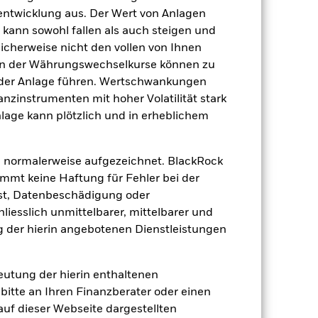
Other Allocation
tentwicklung aus. Der Wert von Anlagen
kann sowohl fallen als auch steigen und
täglich, berechnet auf Basis von
Terminpreisen
licherweise nicht den vollen von Ihnen
gen der Währungswechselkurse können zu
BRCGJR4
 der Anlage führen. Wertschwankungen
nzinstrumenten mit hoher Volatilität stark
nlage kann plötzlich und in erheblichem
 normalerweise aufgezeichnet. BlackRock
mt keine Haftung für Fehler bei der
st, Datenbeschädigung oder
10.79
iesslich unmittelbarer, mittelbarer und
dite
 der hierin angebotenen Dienstleistungen
19.73
deutung der hierin enthaltenen
bitte an Ihren Finanzberater oder einen
15.24%
 auf dieser Webseite dargestellten