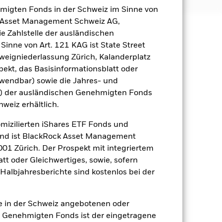
hmigten Fonds in der Schweiz im Sinne von
ck Asset Management Schweiz AG,
e Zahlstelle der ausländischen
äge sind nicht garantiert und
inne von Art. 121 KAG ist State Street
nicht zurück.
eigniederlassung Zürich, Kalanderplatz
gsrisikos ein. Der Einsatz von
ekt, das Basisinformationsblatt oder
ng „Spill-over-Effekt“) für andere
nwendbar) sowie die Jahres- und
emessene Verfahren zur Minderung
r) der ausländischen Genehmigten Fonds
nter dem Namen des Fonds können
hweiz erhältlich.
herung sind durch den Begriff
t Währungsabsicherung ist zudem auf
omizilierten iShares ETF Fonds und
and ist BlackRock Asset Management
amit verbundenen erzielten Ertrags
01 Zürich. Der Prospekt mit integriertem
ilung aus Wertpapierleihegeschäften
tt oder Gleichwertiges, sowie, sofern
Halbjahresberichte sind kostenlos bei der
Weniger anzeigen
ie in der Schweiz angebotenen oder
Verkaufsprospekt
Herunterladen
 Genehmigten Fonds ist der eingetragene