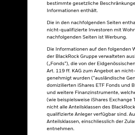
bestimmte gesetzliche Beschränkungen
klung
Eckdaten
FondsManager
Informationen enthält.
Die in den nachfolgenden Seiten entha
nicht-qualifizierte Investoren mit Wohn
Erträge auf Ihre Anlage an.
nachfolgenden Seiten ist Werbung.
te Spektrum von Vermögenswerten an, in die ein OGAW investieren k
Die Informationen auf den folgenden 
n), festverzinslichen (fv) Wertpapieren (wie Anleihen), Fonds, Barmi
der BlackRock Gruppe verwalteten ausl
verschreibungen mit kurzen Laufzeiten).
(„Fonds“), die von der Eidgenössisch
Art. 119 ff. KAG zum Angebot an nicht-
ie Anlageklassen und der Umfang, in dem der Fonds in diese investier
genehmigt wurden (“ausländische Gene
en, die im Ermessen des Anlageberaters (AB) liegen, uneingeschrän
lios des Fonds und zu Zwecken des Risikomanagements einen zusa
domizilierten iShares ETF Fonds und 
ndex (70 %) und dem Bloomberg Global Aggregate Bond Index USD 
und weitere Finanzinstrumente, welc
dass das aktive Risiko (d. h. Grad der Abweichung vom Index) angesi
(wie beispielsweise iShares Exchange T
leibt. Der AB zieht beim Aufbau des Portfolios des Fonds zwar den I
nicht alle Anteilsklassen des BlackRoc
 Bestandteile oder Gewichtung gebunden. Der AB kann nach eigene
qualifizierte Anleger verfügbar sind. 
n sind, um spezifische Anlagemöglichkeiten zu nutzen. Die Portfoli
Anteilsklassen, einschliesslich der Zul
abweichen. Die Indexwerte des Index (d. h. MSCI World Index und B
entnehmen.
tingmaterialien zum Fonds aufgeführt werden.