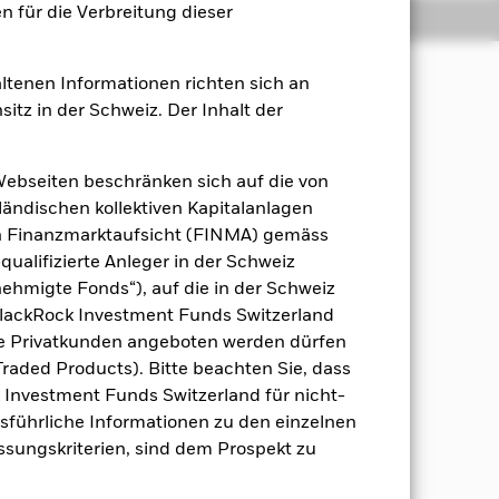
 für die Verbreitung dieser
Positionen
Unterlagen
ltenen Informationen richten sich an
sitz in der Schweiz. Der Inhalt der
ann, einschließlich
Webseiten beschränken sich auf die von
tteln, Einlagen und
ändischen kollektiven Kapitalanlagen
en Finanzmarktaufsicht (FINMA) gemäss
qualifizierte Anleger in der Schweiz
t ist, können je nach
hmigte Fonds“), auf die in der Schweiz
kt variieren. Bei der Auswahl dieser
mmengesetzten Referenzindex,
BlackRock Investment Funds Switzerland
Hedged (30 %) (der „Index“),
he Privatkunden angeboten werden dürfen
chts des Anlageziels und der
raded Products). Bitte beachten Sie, dass
ndex heran, ist jedoch bei der
k Investment Funds Switzerland für nicht-
m Ermessen auch in Wertpapieren
Ausführliche Informationen zu den einzelnen
obestände des Fonds werden
assungskriterien, sind dem Prospekt zu
loomberg Global Aggregate Bond Index