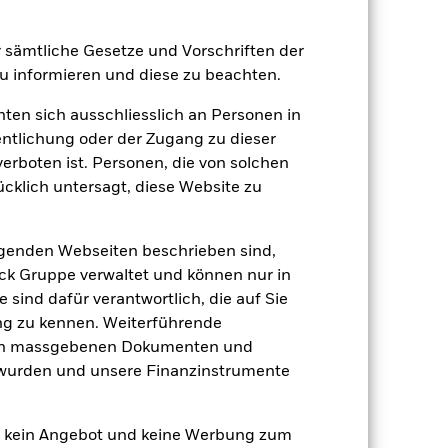
Positionen
Unterlagen
er sämtliche Gesetze und Vorschriften der
 informieren und diese zu beachten.
hten sich ausschliesslich an Personen in
entlichung oder der Zugang zu dieser
verboten ist. Personen, die von solchen
zu einzelnen Jahren
ücklich untersagt, diese Website zu
er Verlust oder Gewinn pro Jahr in den
n zu beurteilen, wie das Produkt in
lgenden Webseiten beschrieben sind,
h mit der Benchmark.
k Gruppe verwaltet und können nur in
 sind dafür verantwortlich, die auf Sie
ng zu kennen. Weiterführende
den massgebenen Dokumenten und
t wurden und unsere Finanzinstrumente
en kein Angebot und keine Werbung zum