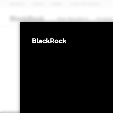
BlackRock
iShares
Aladdin
Unser Unternehmen
Über BlackRock
Produkt
MULTI-ASSET
BGF Dynamic 
NAV per 07.Aug.2026
NAV per
ZAR 103.19
Z
52W-Bandbreite 95.93 - 103.30