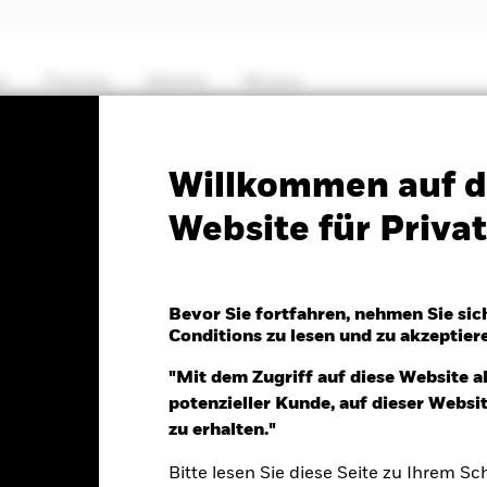
e
Themen
Märkte
Wissen
PRIIP KID
Factsheet
Willkommen auf d
Website für Priv
High Income Fund
Bevor Sie fortfahren, nehmen Sie sic
Conditions zu lesen und zu akzeptier
 07.Aug.2026
"Mit dem Zugriff auf diese Website a
AR 0.13 (0.13%)
potenzieller Kunde, auf dieser Webs
zu erhalten."
Bitte lesen Sie diese Seite zu Ihrem Sch