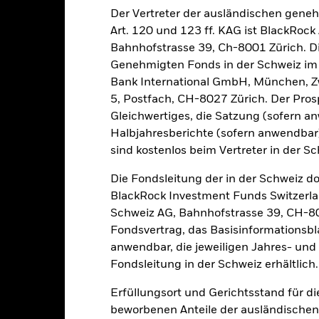
Der Vertreter der ausländischen gene
Art. 120 und 123 ff. KAG ist BlackRo
Bahnhofstrasse 39, Ch-8001 Zürich. Di
alrisiken.
Der Wert der Anlagen und die daraus entstandenen Ertr
Genehmigten Fonds in der Schweiz im S
n. Anleger erhalten den ursprünglich investierten Betrag eventuell 
Bank International GmbH, München, Zw
sicherung dieses Fonds setzen Derivate zur Absicherung des Währun
5, Postfach, CH-8027 Zürich. Der Prosp
nte ein potenzielles Risiko der Ansteckung (auch unter der Bezeichnu
Gleichwertiges, die Satzung (sofern a
e Verwaltungsgesellschaft des Fonds wird sicherstellen, dass ang
Halbjahresberichte (sofern anwendba
 Anteilsklassen vorhanden sind. Über das Drop-Down-Feld direkt u
sind kostenlos beim Vertreter in der Sc
in dem Fonds anzeigen lassen. Die Anteilsklassen mit Währungsabsic
e gekennzeichnet. Eine vollständige Liste aller Anteilsklassen mi
Die Fondsleitung der in der Schweiz d
haft des Fonds erhältlich.
BlackRock Investment Funds Switzerl
eschäfte tätigt, um Kosten zu senken, erhält der Fonds 62,5% des d
Schweiz AG, Bahnhofstrasse 39, CH-80
 an BlackRock im Rahmen seiner Leihetätigkeit. Da die Ertragsaufte
Fondsvertrag, das Basisinformationsbla
verteuern, sind diese nicht in den laufenden Kosten enthalten.
anwendbar, die jeweiligen Jahres- und 
Fondsleitung in der Schweiz erhältlich.
Erfüllungsort und Gerichtsstand für d
PRIIP KID
Factsheet
e Fund
beworbenen Anteile der ausländischen