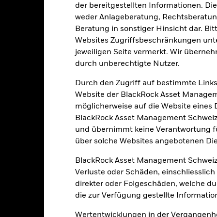
s vom Fonds gehaltenen Vermögensgegenstandes fällige Erträge nicht
der bereitgestellten Informationen. Di
bedeutet, dass es nicht genügend Käufer oder Verkäufer gibt, um Anl
weder Anlageberatung, Rechtsberatung
Beratung in sonstiger Hinsicht dar. Bit
Websites Zugriffsbeschränkungen unte
Eckdaten
jeweiligen Seite vermerkt. Wir überneh
durch unberechtigte Nutzer.
Durch den Zugriff auf bestimmte Links
USD 3’083’367’815.53
Auflegung Anteilsklasse
Website der BlackRock Asset Managem
Währung der Reihe
möglicherweise auf die Website eines Dri
06.Feb.2018
BlackRock Asset Management Schweiz A
Anlageklasse
USD
und übernimmt keine Verantwortung für
SFDR-Klassifizierung
über solche Websites angebotenen Dien
70%MSCIWLDNET /
Laufende Gebühren
30%LGAINXUSDH Index
BlackRock Asset Management Schweiz
ISIN
5.00%
Verluste oder Schäden, einschliesslic
Mindestsumme bei Erstanlag
1.50%
direkter oder Folgeschäden, welche d
Gewinnverwendung
die zur Verfügung gestellte Informatio
0.00%
Rechtsform
USD 1’000.00
Wertentwicklungen in der Vergangenhe