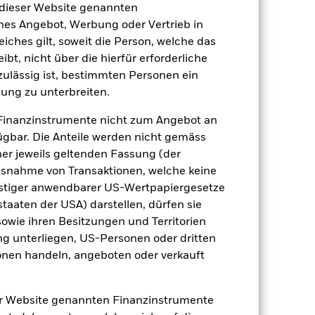
 dieser Website genannten
ches Angebot, Werbung oder Vertrieb in
eiches gilt, soweit die Person, welche das
t, nicht über die hierfür erforderliche
nzulässig ist, bestimmten Personen ein
ung zu unterbreiten.
Finanzinstrumente nicht zum Angebot an
2024
2025
gbar. Die Anteile werden nicht gemäss
nchmark 1 (%)
ner jeweils geltenden Fassung (der
 Ausnahme von Transaktionen, welche keine
onstiger anwendbarer US-Wertpapiergesetze
2023
2024
2025
staaten der USA) darstellen, dürfen sie
sowie ihren Besitzungen und Territorien
ng unterliegen, US-Personen oder dritten
nen handeln, angeboten oder verkauft
der Berechnung ausgenommen sind
er Website genannten Finanzinstrumente
r Vergangenheit.
Die Wertentwicklung in