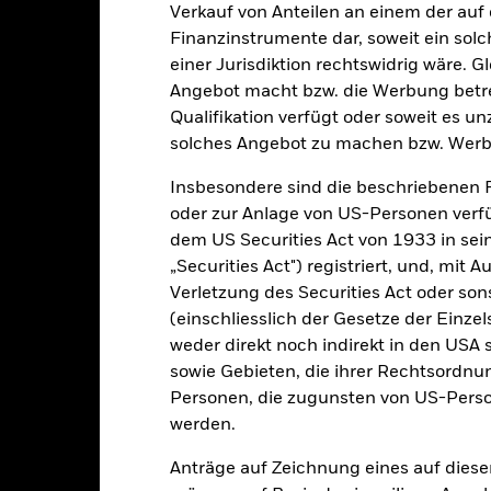
alues
0
Verkauf von Anteilen an einem der auf
Finanzinstrumente dar, soweit ein sol
einer Jurisdiktion rechtswidrig wäre. Gl
Angebot macht bzw. die Werbung betreib
Qualifikation verfügt oder soweit es u
solches Angebot zu machen bzw. Werb
Insbesondere sind die beschriebenen 
2021
2022
2023
oder zur Anlage von US-Personen verfü
Gesamtrendite (%)
Einschränkung Be
dem US Securities Act von 1933 in sei
„Securities Act") registriert, und, mit
d of interactive chart.
Verletzung des Securities Act oder s
2021
2022
(einschliesslich der Gesetze der Einzel
esamtrendite (%) ZAR
weder direkt noch indirekt in den USA 
sowie Gebieten, die ihrer Rechtsordnu
inschränkung Benchmark 1 (%) USD
Personen, die zugunsten von US-Perso
i der Berechnung wurden die laufenden Kosten abgezogen. Aus 
werden.
sgabeauf- und Rücknahmeabschläge.
Anträge auf Zeichnung eines auf dies
e aufgeführten Zahlen beziehen sich auf die Wertentwicklung in de