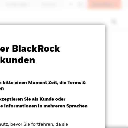
Anmelden
Privatanleger
Schweiz
DE
EN
Verkaufsprospekt
Herunterladen
er BlackRock
atkunden
h bitte einen Moment Zeit, die Terms &
en
kzeptieren Sie als Kunde oder
ite Informationen in mehreren Sprachen
utz, bevor Sie fortfahren, da sie