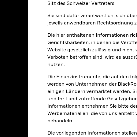
Sitz des Schweizer Vertreters.
Wertentwicklung
klung
Eckdaten
FondsManager
Sie sind dafür verantwortlich, sich üb
jeweils anwendbaren Rechtsordnung zu
enditen
Die hier enthaltenen Informationen ric
Gerichtsbarkeiten, in denen die Veröff
Website gesetzlich zulässig und nicht 
Kalenderjahr
Annualisiert
Kumulativ
Angaben 
Verboten betroffen sind, wird es ausdr
ge: 2025-01-31 00:00:00 to 2026-07-31 00:00:00.
: -10 to 20.
nutzen.
ese Grafik zeigt die Wertentwicklung des Produkts als prozentual
tzten 0 Jahren gegenüber seiner Benchmark. Dies kann Ihnen helfe
Die Finanzinstrumente, die auf den fo
r Vergangenheit verwaltet wurde, und ermöglicht einen Vergleic
werden von Unternehmen der BlackRoc
art
einigen Ländern vermarktet werden. Sie
r chart with 2 data series.
und Ihr Land zutreffende Gesetzgebu
e chart has 1 X axis displaying categories.
e chart has 1 Y axis displaying Values. Range: -0.5 to 0.5.
Informationen entnehmen Sie bitte 
Werbematerialien, die von uns erstell
behandeln.
Die vorliegenden Informationen stell