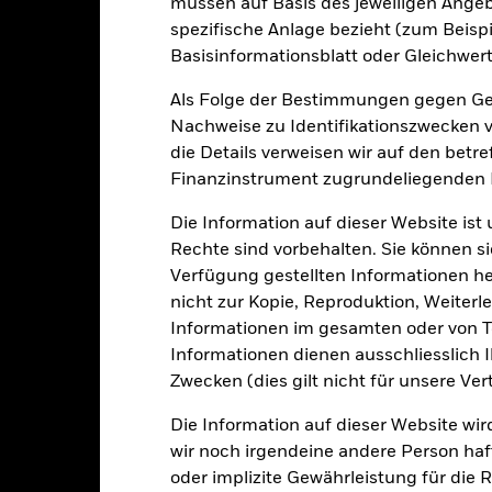
r Vergangenheit ist kein verlässlicher Indikator für die künftige Wer
müssen auf Basis des jeweiligen Ange
r Zukunft vollkommen anders entwickeln. Dies kann Ihnen helfen zu 
spezifische Anlage bezieht (zum Beispi
rgangenheit verwaltet wurde.
Basisinformationsblatt oder Gleichwert
e Wertentwicklung wird auf der Grundlage eines Nettoinventarwerts 
gezeigt, sofern vorhanden. Aufgrund von Währungsschwankungen k
Als Folge der Bestimmungen gegen Gel
sfallen, falls Sie in einer anderen Währung als derjenigen investiere
Nachweise zu Identifikationszwecken ve
rgangenheit berechnet wurde.
Quelle:
Blackrock
die Details verweisen wir auf den betr
Finanzinstrument zugrundeliegenden
Die Information auf dieser Website ist
Wesentliche Risiken
Rechte sind vorbehalten. Sie können si
Verfügung gestellten Informationen he
nicht zur Kopie, Reproduktion, Weiterle
Informationen im gesamten oder von Te
er der Ausfall eines Emittenten haben wesentliche Auswirkungen a
elle oder effektive Herabstufungen der Kreditwürdigkeit können zu 
Informationen dienen ausschliesslich 
nn durch die täglichen Kursbewegungen an den Börsen beeinflusst 
Zwecken (dies gilt nicht für unsere Ver
 sowie Unternehmensergebnisse und wichtige Unternehmensereigni
den Vermögenswerts reagieren und das Ausmaß von Verlusten und
kungen. Die Auswirkungen für den Fond können größer sein, wenn 
Die Information auf dieser Website wir
wir noch irgendeine andere Person haf
gkeit von Instituten, die Dienstleistungen wie die Verwahrung von
 Geschäften mit anderen Instrumenten auftreten, kann zu Verlusten
oder implizite Gewährleistung für die R