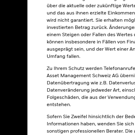
Morningstar-Kategorie
Luxemburg
über die aktuelle oder zukünftige Wer
und das aus ihnen erzielte Einkommen 
Transaktionshäufigkeit
BlackRock (Luxembourg) S.A.
wird nicht garantiert. Sie erhalten mög
Transaktionsdatum +3 Tage
investierten Betrag zurück. Änderun
SEDOL
BDHIAZH
einem Steigen oder Fallen des Wertes
können insbesondere in Fällen von Fina
ausgeprägt sein, und der Wert einer A
Portfoliomerkmale
Umfang fallen.
Zu Ihrem Schutz werden Telefonanrufe
Asset Management Schweiz AG übernim
Datenübertragung wie z.B. Datenverlu
2’662
12 Monate nachlaufende
Datenveränderung jedweder Art, einschl
Dividendenausschüttungsren
Folgeschäden, die aus der Verwendung
-
Per 31.Juli2026
entstehen.
KGV
2.56
Per 30.Juni2026
Sofern Sie Zweifel hinsichtlich der Be
Informationen haben, wenden Sie sich 
Rückzahlungsrendite
sonstigen professionellen Berater. Die
1.85
Per 30.Juni2026