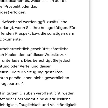
tentwicklung. Die Märkte könnten sich in
botsdokumentes, welches sich auf die
beurteilen, wie der Fonds in der
el Prospekt oder das
iges) erfolgen.
(NIW) mit reinvestiertem Bruttoertrag
ann Ihre Rendite höher oder geringer
dwäscherei werden ggfl. zusätzliche
n, in der die Wertentwicklung in der
rlangt, wenn Sie Ihre Anlage tätigen. Für
effenden Prospekt bzw. die sonstigen dem
 Dokumente.
 urheberrechtlich geschützt; sämtliche
ch Kopien der auf dieser Website zur
runterladen. Dies berechtigt Sie jedoch
itung oder Verteilung dieser
ilen. Die zur Verfügung gestellten
uf die Wertentwicklung von
einem Risikoniveau führen.
Der Wert von
Ihren persönlichen nicht-gewerblichen
werden. Weitere Einflussfaktoren sind
tragspartner).
sse.
Derivate können äußerst stark auf
 Gewinnen erhöhen. Der Fondswert
Derivate in großem Umfang oder auf
d in gutem Glauben veröffentlicht; weder
tet oder übernimmt eine ausdrückliche
 Vermögenswerten anbieten oder als
 für den Fonds führen.
Kreditrisiko:
ichtigkeit, Tauglichkeit und Vollständigkeit