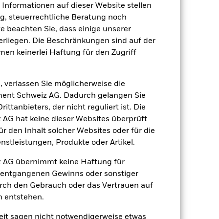
 aus oder zahlt Kapital nicht zurück.
e Informationen auf dieser Website stellen
agen leicht zu verkaufen oder zu kaufen.
, steuerrechtliche Beratung noch
te beachten Sie, dass einige unserer
rliegen. Die Beschränkungen sind auf der
men keinerlei Haftung für den Zugriff
, verlassen Sie möglicherweise die
26.Feb.2025
ent Schweiz AG. Dadurch gelangen Sie
ZAR
ttanbieters, der nicht reguliert ist. Die
G hat keine dieser Websites überprüft
Multi-Asset
 den Inhalt solcher Websites oder für die
Andere
stleistungen, Produkte oder Artikel.
1.77%
 AG übernimmt keine Haftung für
LU2971649459
h entgangenen Gewinns oder sonstiger
e
USD 5’000.00
urch den Gebrauch oder das Vertrauen auf
ausschüttend
n entstehen.
UCITS
it sagen nicht notwendigerweise etwas