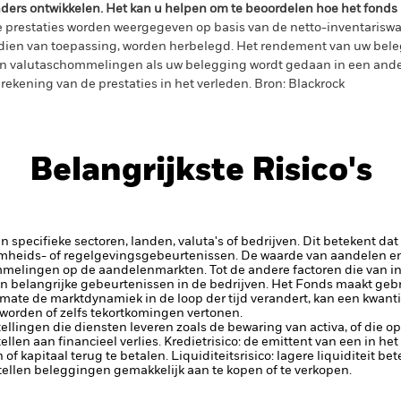
ders ontwikkelen. Het kan u helpen om te beoordelen hoe het fonds
 prestaties worden weergegeven op basis van de netto-inventariswa
dien van toepassing, worden herbelegd. Het rendement van uw beleg
n valutaschommelingen als uw belegging wordt gedaan in een ander
rekening van de prestaties in het verleden. Bron: Blackrock
Belangrijkste Risico's
 specifieke sectoren, landen, valuta's of bedrijven. Dit betekent dat
amheids- of regelgevingsgebeurtenissen.
De waarde van aandelen en
elingen op de aandelenmarkten. Tot de andere factoren die van inv
n belangrijke gebeurtenissen in de bedrijven.
Het Fonds maakt gebr
ate de marktdynamiek in de loop der tijd verandert, kan een kwanti
orden of zelfs tekortkomingen vertonen.
tellingen die diensten leveren zoals de bewaring van activa, of die o
llen aan financieel verlies.
Kredietrisico: de emittent van een in h
n of kapitaal terug te betalen.
Liquiditeitsrisico: lagere liquiditeit b
stellen beleggingen gemakkelijk aan te kopen of te verkopen.