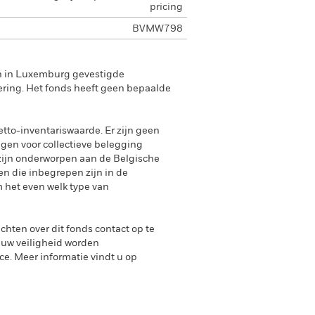
pricing
BVMW798
en in Luxemburg gevestigde
ering. Het fonds heeft geen bepaalde
tto-inventariswaarde. Er zijn geen
ngen voor collectieve belegging
zijn onderworpen aan de Belgische
n die inbegrepen zijn in de
 het even welk type van
achten over dit fonds contact op te
 uw veiligheid worden
. Meer informatie vindt u op