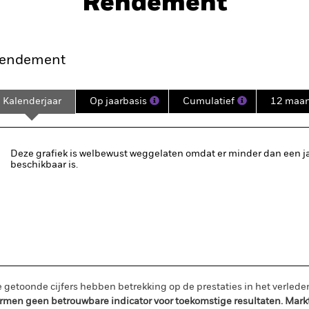
Rendement
nt
Kerngegevens
Managers
P
endement
Kalenderjaar
Op jaarbasis
Cumulatief
12 maa
Deze grafiek is welbewust weggelaten omdat er minder dan een j
beschikbaar is.
 getoonde cijfers hebben betrekking op de prestaties in het verlede
rmen geen betrouwbare indicator voor toekomstige resultaten. Mark