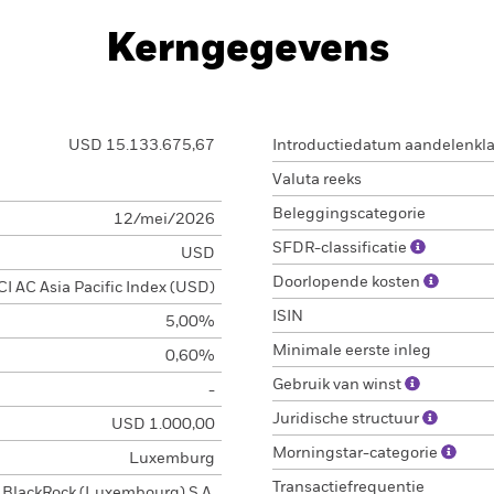
Kerngegevens
USD 15.133.675,67
Introductiedatum aandelenkl
Valuta reeks
Beleggingscategorie
12/mei/2026
SFDR-classificatie
USD
Doorlopende kosten
I AC Asia Pacific Index (USD)
ISIN
5,00%
Minimale eerste inleg
0,60%
Gebruik van winst
-
Juridische structuur
USD 1.000,00
Morningstar-categorie
Luxemburg
Transactiefrequentie
BlackRock (Luxembourg) S.A.