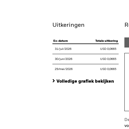
Overzicht
Rendeme
Uitkeringen
R
Ex-datum
Totale uitkering
31/jul/2026
USD 0,0665
30/jun/2026
USD 0,0665
29/mei/2026
USD 0,0665
Volledige grafiek bekijken
De
vo