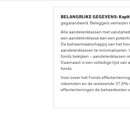
BELANGRIJKE GEGEVENS: Kapitaa
gegarandeerd. Beleggers verliezen m
Alle aandelenklassen met valutahedg
een aandelenklasse kan een potentie
De beheermaatschappij van het fond
aandelenklassen te minimaliseren. Vi
fonds bekijken – aandelenklassen 
Daarnaast is een volledige lijst va
fonds.
Voor zover het Fonds effectenlenin
inkomsten en de resterende 37,5% w
effectenleningen de beheerkosten va
BGF Systematic Asia Pacific Equ