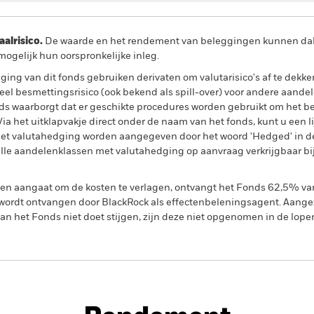
lrisico.
De waarde en het rendement van beleggingen kunnen dalen
ogelijk hun oorspronkelijke inleg.
ing van dit fonds gebruiken derivaten om valutarisico's af te dekke
el besmettingsrisico (ook bekend als spill-over) voor andere aande
s waarborgt dat er geschikte procedures worden gebruikt om het be
a het uitklapvakje direct onder de naam van het fonds, kunt u een li
met valutahedging worden aangegeven door het woord 'Hedged' in d
n alle aandelenklassen met valutahedging op aanvraag verkrijgbaar b
gen aangaat om de kosten te verlagen, ontvangt het Fonds 62,5% v
ordt ontvangen door BlackRock als effectenbeleningsagent. Aangez
n het Fonds niet doet stijgen, zijn deze niet opgenomen in de lope
PRIIP KID
ity High Income Fund