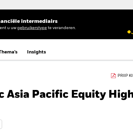
anciële intermediairs
ient u uw
gebruikerstype
te veranderen.
Thema’s
Insights
PRIIP K
 Asia Pacific Equity Hig