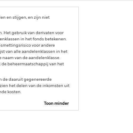
 en stijgen, en zijn niet
n. Het gebruik van derivaten voor
lenklassen in het fonds betekenen.
smettingsrisico voor andere
jst van alle aandelenklassen in het
e naam van de aandelenklasse.
ij de beheermaatschappij van het
an de daaruit gegenereerde
ien het delen van de inkomsten uit
nde kosten.
Toon minder
Prospectus
Historische NIW