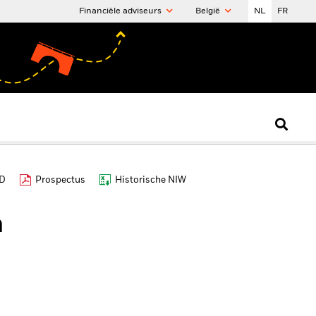
Financiële adviseurs
België
NL
FR
ID
Prospectus
Historische NIW
h