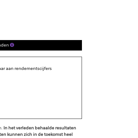
osities
Documenten
nden
aar aan rendementscijfers
n.
In het verleden behaalde resultaten
ten kunnen zich in de toekomst heel