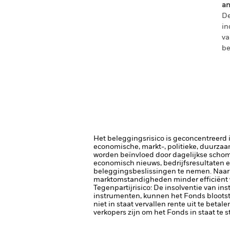
an
De
in
va
be
Het beleggingsrisico is geconcentreerd in
economische, markt-, politieke, duurza
worden beïnvloed door dagelijkse schomm
economisch nieuws, bedrijfsresultaten e
beleggingsbeslissingen te nemen. Naarm
marktomstandigheden minder efficiënt w
Tegenpartijrisico: De insolventie van ins
instrumenten, kunnen het Fonds blootste
niet in staat vervallen rente uit te betale
verkopers zijn om het Fonds in staat te 