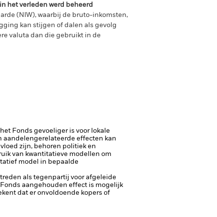
 in het verleden werd beheerd
arde (NIW), waarbij de bruto-inkomsten,
ging kan stijgen of dalen als gevolg
e valuta dan die gebruikt in de
 het Fonds gevoeliger is voor lokale
 aandelengerelateerde effecten kan
loed zijn, behoren politiek en
uik van kwantitatieve modellen om
tatief model in bepaalde
ptreden als tegenpartij voor afgeleide
et Fonds aangehouden effect is mogelijk
etekent dat er onvoldoende kopers of