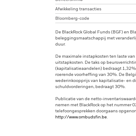
Afwikkeling transacties
Bloomberg-code
De BlackRock Global Funds (BGF) en Bl
beleggingsmaatschappij met veranderlij
duur.
De maximale instapkosten ten laste van 
uitstapkosten. De taks op beursverrichti
(kapitalisatieaandelen) bedraagt 1,32%
roerende voorheffing van 30%. De Belgi
wederinkoopprijs van kapitalisatie- en 
schuldvorderingen, bedraagt 30%.
Publicatie van de netto-inventariswaard
nemen met BlackRock op het nummer 02 
telefoongesprekken doorgaans opgeno
http://www.ombudsfin.be
.