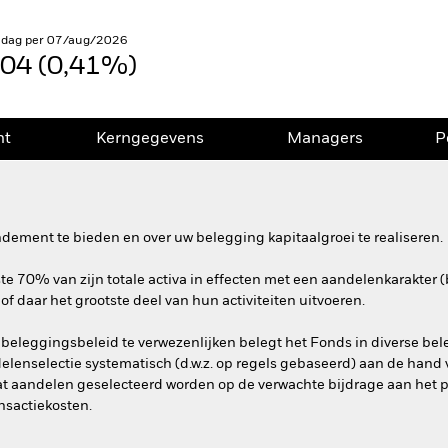
 dag per 07/aug/2026
,04 (0,41%)
nt
Kerngegevens
Managers
P
dement te bieden en over uw belegging kapitaalgroei te realiseren.
e 70% van zijn totale activa in effecten met een aandelenkarakter (
 of daar het grootste deel van hun activiteiten uitvoeren.
beleggingsbeleid te verwezenlijken belegt het Fonds in diverse be
enselectie systematisch (d.w.z. op regels gebaseerd) aan de hand v
 dat aandelen geselecteerd worden op de verwachte bijdrage aan het 
ansactiekosten.