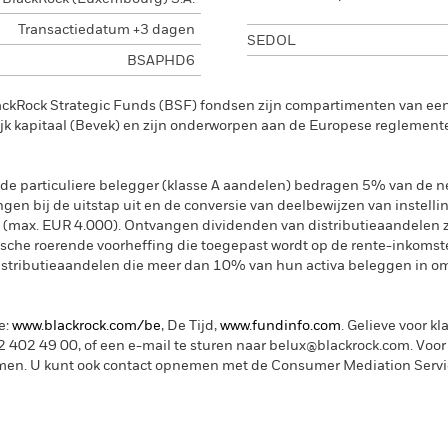
Transactiedatum +3 dagen
SEDOL
BSAPHD6
ackRock Strategic Funds (BSF) fondsen zijn compartimenten van e
k kapitaal (Bevek) en zijn onderworpen aan de Europese reglement
de particuliere belegger (klasse A aandelen) bedragen 5% van de ne
ngen bij de uitstap uit en de conversie van deelbewijzen van instelli
 (max. EUR 4.000). Ontvangen dividenden van distributieaandelen 
sche roerende voorheffing die toegepast wordt op de rente-inkomste
distributieaandelen die meer dan 10% van hun activa beleggen in om
e:
www.blackrock.com/be
, De Tijd,
www.fundinfo.com
. Gelieve voor kl
402 49 00, of een e-mail te sturen naar belux@blackrock.com.
Voor
men.
U kunt ook contact opnemen met de Consumer Mediation Service