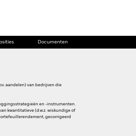
osities
Documenten
bv. aandelen) van bedrijven die
leggingsstrategieën en -instrumenten.
an kwantitatieve (d.w.z. wiskundige of
portefeuillerendement, gecorrigeerd