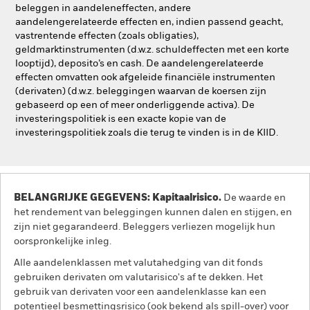
beleggen in aandeleneffecten, andere
aandelengerelateerde effecten en, indien passend geacht,
vastrentende effecten (zoals obligaties),
geldmarktinstrumenten (d.w.z. schuldeffecten met een korte
looptijd), deposito’s en cash. De aandelengerelateerde
effecten omvatten ook afgeleide financiële instrumenten
(derivaten) (d.w.z. beleggingen waarvan de koersen zijn
gebaseerd op een of meer onderliggende activa). De
investeringspolitiek is een exacte kopie van de
investeringspolitiek zoals die terug te vinden is in de KIID.
BELANGRIJKE GEGEVENS: Kapitaalrisico.
De waarde en
het rendement van beleggingen kunnen dalen en stijgen, en
zijn niet gegarandeerd. Beleggers verliezen mogelijk hun
oorspronkelijke inleg.
Alle aandelenklassen met valutahedging van dit fonds
gebruiken derivaten om valutarisico's af te dekken. Het
gebruik van derivaten voor een aandelenklasse kan een
potentieel besmettingsrisico (ook bekend als spill-over) voor