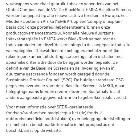
per 30/jun/2026
vuurwapens voor civiel gebruik, tabak en schenders van het
andere valuta dan die gebruikt in de berekening van de
30%. De Belgische roerende voorheffing die toegepast wordt
Global Compact van de VN. De BlackRock EMEA Baseline Screens
prestaties in het verleden. Bron: Blackrock
op de rente-inkomsten die inbegrepen zijn in de
worden toegepast op alle nieuwe actieve fondsen in Europa, het
wederinkoopprijs van kapitalisatie- en distributieaandelen
Midden-Oosten en Afrika ("EMEA"), op een 'comply or explain'
die meer dan 10% van hun activa beleggen in om het even
Betrokkenheid van
61,68%
basis door onze portefeuillebeheersteams binnen onze
welk type van schuldvorderingen, bedraagt 30%.
bedrijfsleven Dekking
productgovernancestructuur. Voor alle nieuwe duurzame
per 30/jun/2026
indexstrategieën in EMEA werkt BlackRock samen met de
Publicatie van de netto-inventariswaarde:
indexaanbieder om dezelfde screenings in de aangepaste index te
Percentage niet-gedekt
40,33%
www.blackrock.com/be
, De Tijd,
www.fundinfo.com
. Gelieve
weerspiegelen. Gekwalificeerde beleggers met afzonderlijke
Fonds
voor klachten over dit fonds contact op te nemen met
rekeningen kunnen uitsluitingsscreenings laten instellen met
per 30/jun/2026
BlackRock op het nummer 02 402 49 00, of een e-mail te
specifieke criteria die door de belegger worden bepaald. De
sturen naar belux@blackrock.com.
Voor uw veiligheid worden
definitie van de Baseline Screens en de invoering ervan in
De blootstellingen van BlackRock inzake betrokkenheid van
telefoongesprekken doorgaans opgenomen.
U kunt ook
duurzame gescreende fondsen wordt geregeld door de
het bedrijfsleven, zoals hierboven weergegeven voor
contact opnemen met de Consumer Mediation Service. Meer
Sustainable Product Council (SPC). De huidige standaard ESG-
Ketelkool en Oliezand, worden berekend en gerapporteerd
informatie vindt u op
http://www.ombudsfin.be
.
gegevensleverancier voor deze Baseline Screens is MSCI, maar
voor bedrijven die meer dan 5% van hun inkomsten
beleggingsteams kunnen ervoor kiezen om Sustainalytics of
genereren uit ketelkool of oliezand zoals bepaald door MSCI
andere aangepaste gegevensbronnen te gebruiken zoals vereist.
ESG Research. Voor de blootstelling van bedrijven die
Voor meer informatie over SFDR-gerelateerde
inkomsten genereren uit ketelkool of oliezand (met een
fondsen/subfondsen raadpleegt u het (de) fonds-/
inkomstendrempel van 0%), zoals bepaald door MSCI ESG
subfondsspecifieke hoofdstuk(en) over beleggingsdoelstellingen
Research, geldt het volgende: voor ketelkool 0,02% en voor
en -beleid en benchmarkinformatie in het prospectus dat
oliezand 0,00%.
beschikbaar is op de website.
Maatstaven inzake de betrokkenheid van het bedrijfsleven