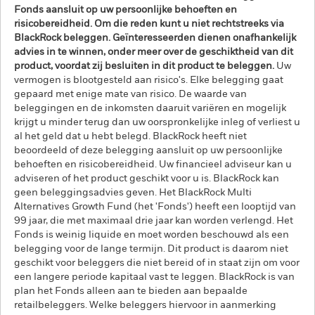
Fonds aansluit op uw persoonlijke behoeften en
risicobereidheid. Om die reden kunt u niet rechtstreeks via
BlackRock beleggen. Geïnteresseerden dienen onafhankelijk
advies in te winnen, onder meer over de geschiktheid van dit
product, voordat zij besluiten in dit product te beleggen.
Uw
vermogen is blootgesteld aan risico's. Elke belegging gaat
gepaard met enige mate van risico. De waarde van
beleggingen en de inkomsten daaruit variëren en mogelijk
krijgt u minder terug dan uw oorspronkelijke inleg of verliest u
al het geld dat u hebt belegd. BlackRock heeft niet
beoordeeld of deze belegging aansluit op uw persoonlijke
behoeften en risicobereidheid. Uw financieel adviseur kan u
adviseren of het product geschikt voor u is. BlackRock kan
geen beleggingsadvies geven. Het BlackRock Multi
Alternatives Growth Fund (het 'Fonds') heeft een looptijd van
99 jaar, die met maximaal drie jaar kan worden verlengd. Het
Fonds is weinig liquide en moet worden beschouwd als een
belegging voor de lange termijn. Dit product is daarom niet
geschikt voor beleggers die niet bereid of in staat zijn om voor
een langere periode kapitaal vast te leggen. BlackRock is van
plan het Fonds alleen aan te bieden aan bepaalde
retailbeleggers. Welke beleggers hiervoor in aanmerking