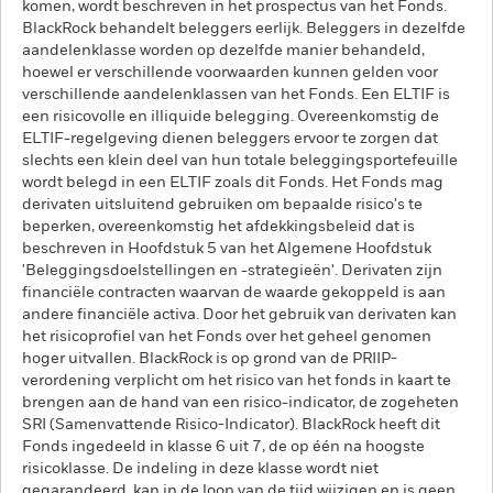
komen, wordt beschreven in het prospectus van het Fonds.
BlackRock behandelt beleggers eerlijk. Beleggers in dezelfde
aandelenklasse worden op dezelfde manier behandeld,
hoewel er verschillende voorwaarden kunnen gelden voor
verschillende aandelenklassen van het Fonds. Een ELTIF is
een risicovolle en illiquide belegging. Overeenkomstig de
ELTIF-regelgeving dienen beleggers ervoor te zorgen dat
slechts een klein deel van hun totale beleggingsportefeuille
wordt belegd in een ELTIF zoals dit Fonds. Het Fonds mag
derivaten uitsluitend gebruiken om bepaalde risico's te
beperken, overeenkomstig het afdekkingsbeleid dat is
beschreven in Hoofdstuk 5 van het Algemene Hoofdstuk
'Beleggingsdoelstellingen en -strategieën'. Derivaten zijn
financiële contracten waarvan de waarde gekoppeld is aan
andere financiële activa. Door het gebruik van derivaten kan
het risicoprofiel van het Fonds over het geheel genomen
hoger uitvallen. BlackRock is op grond van de PRIIP-
verordening verplicht om het risico van het fonds in kaart te
brengen aan de hand van een risico-indicator, de zogeheten
SRI (Samenvattende Risico-Indicator). BlackRock heeft dit
Fonds ingedeeld in klasse 6 uit 7, de op één na hoogste
risicoklasse. De indeling in deze klasse wordt niet
gegarandeerd, kan in de loop van de tijd wijzigen en is geen