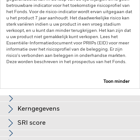
betrouwbare indicator voor het toekomstige risicoprofiel van
het Fonds. Voor de risico-indicator wordt ervan uitgegaan dat
u het product 7 jaar aanhoudt. Het daadwerkelijke risico kan
sterk variëren indien u uw product in een vroeg stadium
verkoopt, en u kunt dan minder terugkrijgen. Het kan zijn dat
u uw product niet gemakkelijk kunt verkopen. Lees het
Essentiële-Informatiedocument voor PRIIPs (EID) voor meer
informatie over het risicoprofiel van de belegging. Er zijn
risico's verbonden aan beleggen in onderhandse markten.
Deze worden beschreven in het prospectus van het Fonds.
Toon minder
BlackRock Multi Alternatives Growth Fund
Kerngegevens
Tegenpartijrisico: De insolventie van instellingen die diensten
leveren zoals de bewaring van activa, of die optreden als
tegenpartij voor afgeleide instrumenten, kunnen het Fonds
SRI score
blootstellen aan financieel verlies.
Netto-activa van het
EUR 588.337.590,88
compartiment
per 31/mei/2026