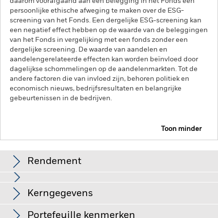
daarom voorafgaand aan een belegging in het Fonds een
persoonlijke ethische afweging te maken over de ESG-
screening van het Fonds. Een dergelijke ESG-screening kan
een negatief effect hebben op de waarde van de beleggingen
van het Fonds in vergelijking met een fonds zonder een
dergelijke screening. De waarde van aandelen en
aandelengerelateerde effecten kan worden beïnvloed door
dagelijkse schommelingen op de aandelenmarkten. Tot de
andere factoren die van invloed zijn, behoren politiek en
economisch nieuws, bedrijfsresultaten en belangrijke
gebeurtenissen in de bedrijven.
Toon minder
QMM Actively Managed US Equity Fund
Rendement
Grafiek
Kerngegevens
De waarde van aandelen en aandelengerelateerde effecten
kan worden beïnvloed door dagelijkse schommelingen op de
aandelenmarkten. Tot de andere factoren die van invloed zijn,
Volledige grafiek bekijken
Portefeuille kenmerken