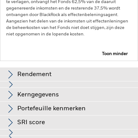
te verlagen, ontvangt het Fonds 62,5% van de daaruit
gegenereerde inkomsten en de resterende 37,5% wordt
ontvangen door BlackRock als effectenbeleningsagent.
Aangezien het delen van de inkomsten uit effectenleningen
de beheerkosten van het Fonds niet doet stijgen, zijn deze
niet opgenomen in de lopende kosten.
Toon minder
BGF Circular Economy
Rendement
Grafiek
Kerngegevens
Aandelen in kleinere bedrijven worden gewoonlijk in kleinere
volumes verhandeld en vertonen grotere
koersschommelingen dan die van grotere bedrijven.
Volledige grafiek bekijken
Portefeuille kenmerken
Valutarisico: Het Fonds belegt in andere valuta's.
Netto-activa van het
USD 460.500.846,50
Veranderingen in wisselkoersen zijn daarom van invloed op
compartiment
de waarde van de belegging.
De waarde van aandelen en
SRI score
per 07/aug/2026
aandelengerelateerde effecten kan worden beïnvloed door
Aantal posities
44
dagelijkse schommelingen op de aandelenmarkten. Tot de
per 30/jun/2026
Introductiedatum Fonds
02/okt/2019
Uitkeringen
andere factoren die van invloed zijn, behoren politiek en