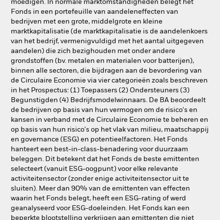
moedigen. In normale marktomstandigheden belegt het
Fonds in een portefeuille van aandeleneffecten van
bedrijven met een grote, middelgrote en kleine
marktkapitalisatie (de marktkapitalisatie is de aandelenkoers
van het bedrijf, vermenigvuldigd met het aantal uitgegeven
aandelen) die zich bezighouden met onder andere
grondstoffen (bv. metalen en materialen voor batterijen),
binnen alle sectoren, die bijdragen aan de bevordering van
de Circulaire Economie via vier categorieën zoals beschreven
in het Prospectus: (1) Toepassers (2) Ondersteuners (3)
Begunstigden (4) Bedrijfsmodelwinnaars. De BA beoordeelt
de bedrijven op basis van hun vermogen om de risico's en
kansen in verband met de Circulaire Economie te beheren en
op basis van hun risico's op het vlak van milieu, maatschappij
en governance (ESG) en potentieelfactoren. Het Fonds
hanteert een best-in-class-benadering voor duurzaam
beleggen. Dit betekent dat het Fonds de beste emittenten
selecteert (vanuit ESG-oogpunt) voor elke relevante
activiteitensector (zonder enige activiteitensector uit te
sluiten). Meer dan 90% van de emittenten van effecten
waarin het Fonds belegt, heeft een ESG-rating of werd
geanalyseerd voor ESG-doeleinden. Het Fonds kan een
beperkte blootstelling verkrijgen aan emittenten die niet