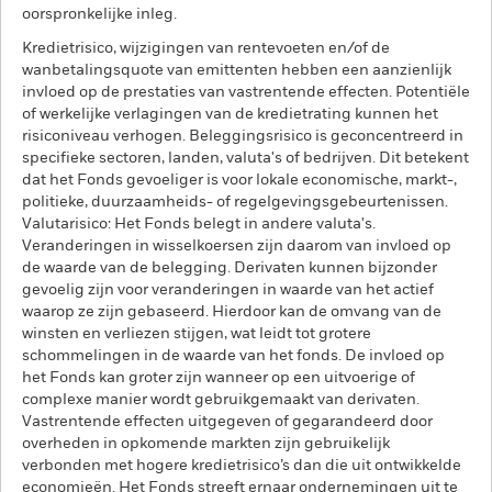
oorspronkelijke inleg.
Kredietrisico, wijzigingen van rentevoeten en/of de
wanbetalingsquote van emittenten hebben een aanzienlijk
invloed op de prestaties van vastrentende effecten. Potentiële
of werkelijke verlagingen van de kredietrating kunnen het
risiconiveau verhogen. Beleggingsrisico is geconcentreerd in
specifieke sectoren, landen, valuta's of bedrijven. Dit betekent
dat het Fonds gevoeliger is voor lokale economische, markt-,
politieke, duurzaamheids- of regelgevingsgebeurtenissen.
Valutarisico: Het Fonds belegt in andere valuta's.
Veranderingen in wisselkoersen zijn daarom van invloed op
de waarde van de belegging. Derivaten kunnen bijzonder
gevoelig zijn voor veranderingen in waarde van het actief
waarop ze zijn gebaseerd. Hierdoor kan de omvang van de
winsten en verliezen stijgen, wat leidt tot grotere
schommelingen in de waarde van het fonds. De invloed op
het Fonds kan groter zijn wanneer op een uitvoerige of
complexe manier wordt gebruikgemaakt van derivaten.
Vastrentende effecten uitgegeven of gegarandeerd door
overheden in opkomende markten zijn gebruikelijk
verbonden met hogere kredietrisico’s dan die uit ontwikkelde
economieën. Het Fonds streeft ernaar ondernemingen uit te