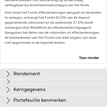
aandelenklassen met valutahedging op aanvraag
verkrijgbaar bij de beheermaatschappij van het fonds.
Voor zover het Fonds effectenleningen aangaat om de kosten
te verlagen, ontvangt het Fonds 62,5% van de daaruit
gegenereerde inkomsten en de resterende 37,5% wordt
ontvangen door BlackRock als effectenbeleningsagent.
Aangezien het delen van de inkomsten uit effectenleningen
de beheerkosten van het Fonds niet doet stijgen, zijn deze
niet opgenomen in de lopende kosten.
Toon minder
BGF China Onshore Bond Fund
Rendement
Grafiek
Kerngegevens
Kredietrisico, veranderingen in rentetarieven en/of in de
wanbetalingsquote van emittenten hebben een aanzienlijk
invloed op de prestaties van vastrentende effecten. Potentiële
Volledige grafiek bekijken
Portefeuille kenmerken
of werkelijke verlagingen van de kredietrating kunnen het
Netto-activa van het
RMB 299.400.996,21
risiconiveau verhogen.
Het beleggingsrisico is