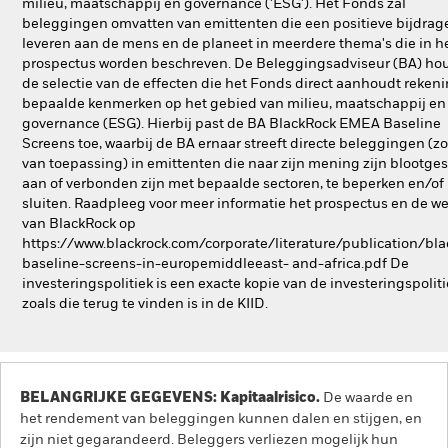
milieu, maatschappij en governance ('ESG'). Het Fonds zal
beleggingen omvatten van emittenten die een positieve bijdrag
leveren aan de mens en de planeet in meerdere thema's die in h
prospectus worden beschreven. De Beleggingsadviseur (BA) hou
de selectie van de effecten die het Fonds direct aanhoudt reken
bepaalde kenmerken op het gebied van milieu, maatschappij en
governance (ESG). Hierbij past de BA BlackRock EMEA Baseline
Screens toe, waarbij de BA ernaar streeft directe beleggingen (zo
van toepassing) in emittenten die naar zijn mening zijn blootges
aan of verbonden zijn met bepaalde sectoren, te beperken en/of u
sluiten. Raadpleeg voor meer informatie het prospectus en de w
van BlackRock op
https://www.blackrock.com/corporate/literature/publication/bla
baseline-screens-in-europemiddleeast- and-africa.pdf De
investeringspolitiek is een exacte kopie van de investeringspolit
zoals die terug te vinden is in de KIID.
BELANGRIJKE GEGEVENS: Kapitaalrisico.
De waarde en
het rendement van beleggingen kunnen dalen en stijgen, en
zijn niet gegarandeerd. Beleggers verliezen mogelijk hun