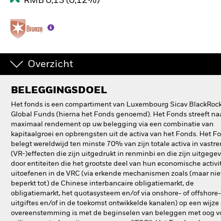
RMB 0,13 (0,12%)
Overzicht
BELEGGINGSDOEL
Het fonds is een compartiment van Luxembourg Sicav BlackRoc
Global Funds (hierna het Fonds genoemd). Het Fonds streeft na
maximaal rendement op uw belegging via een combinatie van
kapitaalgroei en opbrengsten uit de activa van het Fonds. Het F
belegt wereldwijd ten minste 70% van zijn totale activa in vastr
(VR-)effecten die zijn uitgedrukt in renminbi en die zijn uitgege
door entiteiten die het grootste deel van hun economische activit
uitoefenen in de VRC (via erkende mechanismen zoals (maar nie
beperkt tot) de Chinese interbancaire obligatiemarkt, de
obligatiemarkt, het quotasysteem en/of via onshore- of offshore-
uitgiftes en/of in de toekomst ontwikkelde kanalen) op een wijze 
overeenstemming is met de beginselen van beleggen met oog v