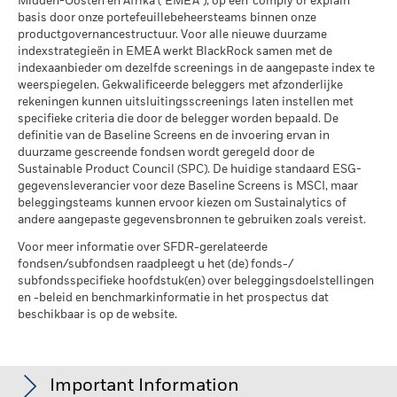
Midden-Oosten en Afrika ("EMEA"), op een 'comply or explain'
Betrokkenheid van
56,89%
per 17/jul/2026
telefoongesprekken doorgaans opgenomen.
U kunt ook
basis door onze portefeuillebeheersteams binnen onze
bedrijfsleven Dekking
contact opnemen met de Consumer Mediation Service. Meer
productgovernancestructuur. Voor alle nieuwe duurzame
MSCI ESG % Dekking
66,95
per 30/jun/2026
informatie vindt u op
indexstrategieën in EMEA werkt BlackRock samen met de
http://www.ombudsfin.be
.
per 17/jul/2026
indexaanbieder om dezelfde screenings in de aangepaste index te
Percentage niet-gedekt
42,82%
weerspiegelen. Gekwalificeerde beleggers met afzonderlijke
Fonds
MSCI ESG-kwaliteitsscore –
100,00
rekeningen kunnen uitsluitingsscreenings laten instellen met
Percentiel peer
per 30/jun/2026
specifieke criteria die door de belegger worden bepaald. De
per 17/jul/2026
definitie van de Baseline Screens en de invoering ervan in
De blootstellingen van BlackRock inzake betrokkenheid van
Fondsen in peergroup
55
duurzame gescreende fondsen wordt geregeld door de
het bedrijfsleven, zoals hierboven weergegeven voor
per 17/jul/2026
Sustainable Product Council (SPC). De huidige standaard ESG-
Ketelkool en Oliezand, worden berekend en gerapporteerd
gegevensleverancier voor deze Baseline Screens is MSCI, maar
MSCI Gewogen Gemiddelde
62,41
voor bedrijven die meer dan 5% van hun inkomsten
beleggingsteams kunnen ervoor kiezen om Sustainalytics of
Koolstofintensiteit % Dekking
genereren uit ketelkool of oliezand zoals bepaald door MSCI
andere aangepaste gegevensbronnen te gebruiken zoals vereist.
ESG Research. Voor de blootstelling van bedrijven die
per 17/jul/2026
Voor meer informatie over SFDR-gerelateerde
inkomsten genereren uit ketelkool of oliezand (met een
fondsen/subfondsen raadpleegt u het (de) fonds-/
inkomstendrempel van 0%), zoals bepaald door MSCI ESG
Alle data komen van MSCI ESG Fund Ratings per
subfondsspecifieke hoofdstuk(en) over beleggingsdoelstellingen
Research, geldt het volgende: voor ketelkool 0,02% en voor
17/jul/2026, op basis van posities per 31/mrt/2026. De
en -beleid en benchmarkinformatie in het prospectus dat
oliezand 0,00%.
duurzaamheidskenmerken van het fonds kunnen bijgevolg
beschikbaar is op de website.
van tijd tot tijd verschillen van de MSCI ESG Fund Ratings.
Maatstaven inzake de betrokkenheid van het bedrijfsleven
worden berekend door BlackRock met behulp van gegevens
Om in MSCI ESG Fund Ratings te worden opgenomen, moet
van MSCI ESG Research die een profiel van de specifieke
65% (of 50% voor obligatiefondsen en geldmarktfondsen)
Important Information
betrokkenheid van elk bedrijf verstrekt. BlackRock maakt