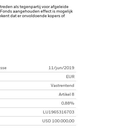
ptreden als tegenpartij voor afgeleide
et Fonds aangehouden effect is mogelijk
etekent dat er onvoldoende kopers of
asse
11/jun/2019
EUR
Vastrentend
Artikel 8
0,88%
LU1965316703
USD 100.000,00