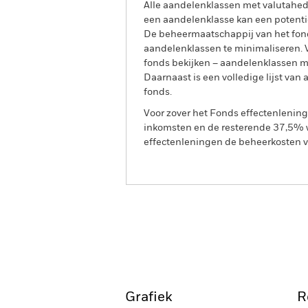
Alle aandelenklassen met valutahedg
een aandelenklasse kan een potentie
De beheermaatschappij van het fond
aandelenklassen te minimaliseren. Vi
fonds bekijken – aandelenklassen 
Daarnaast is een volledige lijst va
fonds.
Voor zover het Fonds effectenlenin
inkomsten en de resterende 37,5% w
effectenleningen de beheerkosten va
BlackRock ESG Fixed Income 
Strategies Fund
Overzicht
Rendeme
Grafiek
R