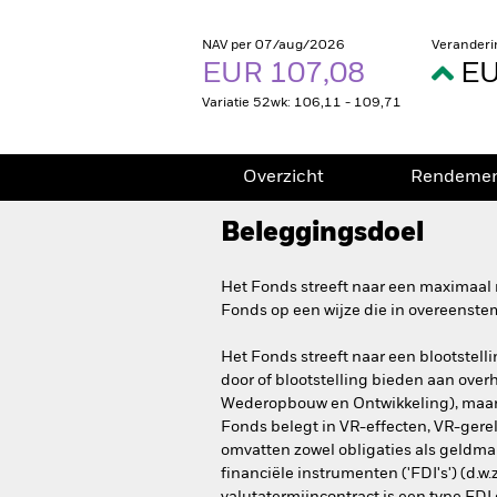
NAV per 07/aug/2026
Veranderi
EUR 107,08
EU
Variatie 52wk: 106,11 - 109,71
Overzicht
Rendeme
Beleggingsdoel
Het Fonds streeft naar een maximaal 
Fonds op een wijze die in overeenste
Het Fonds streeft naar een blootstell
door of blootstelling bieden aan over
Wederopbouw en Ontwikkeling), maar m
Fonds belegt in VR-effecten, VR-gerel
omvatten zowel obligaties als geldmar
financiële instrumenten ('FDI's') (d.