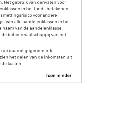
n. Het gebruik van derivaten voor
lenklassen in het fonds betekenen.
smettingsrisico voor andere
jst van alle aandelenklassen in het
e naam van de aandelenklasse.
ij de beheermaatschappij van het
an de daaruit gegenereerde
ien het delen van de inkomsten uit
nde kosten.
Toon minder
tus
SFDR Web Disclosure
osities
Documenten