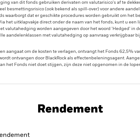
ing van dit fonds gebruiken derivaten om valutarisico's af te dekke
el besmettingsrisico (ook bekend als spill-over) voor andere aande
s waarborgt dat er geschikte procedures worden gebruikt om het be
a het uitklapvakje direct onder de naam van het fonds, kunt u een li
met valutahedging worden aangegeven door het woord 'Hedged' in d
n alle aandelenklassen met valutahedging op aanvraag verkrijgbaar b
gen aangaat om de kosten te verlagen, ontvangt het Fonds 62,5% v
ordt ontvangen door BlackRock als effectenbeleningsagent. Aangez
n het Fonds niet doet stijgen, zijn deze niet opgenomen in de lope
PRIIP KID
Factsheet
Prospec
Credit
Historische NIW
Rendement
nt
Kerngegevens
Managers
P
endement