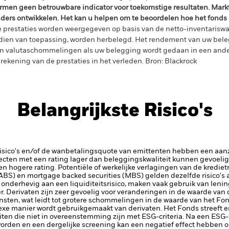
rmen geen betrouwbare indicator voor toekomstige resultaten. Mark
ders ontwikkelen. Het kan u helpen om te beoordelen hoe het fonds
 prestaties worden weergegeven op basis van de netto-inventariswa
dien van toepassing, worden herbelegd. Het rendement van uw beleg
n valutaschommelingen als uw belegging wordt gedaan in een ander
rekening van de prestaties in het verleden. Bron: Blackrock
Belangrijkste Risico's
risico's en/of de wanbetalingsquote van emittenten hebben een aanzi
ecten met een rating lager dan beleggingskwaliteit kunnen gevoelig
en hogere rating. Potentiële of werkelijke verlagingen van de kredie
(ABS) en mortgage backed securities (MBS) gelden dezelfde risico's a
onderhevig aan een liquiditeitsrisico, maken vaak gebruik van lenin
r.
Derivaten zijn zeer gevoelig voor veranderingen in de waarde van 
insten, wat leidt tot grotere schommelingen in de waarde van het Fo
lexe manier wordt gebruikgemaakt van derivaten.
Het Fonds streeft e
ten die niet in overeenstemming zijn met ESG-criteria. Na een ESG-
orden en een dergelijke screening kan een negatief effect hebben 