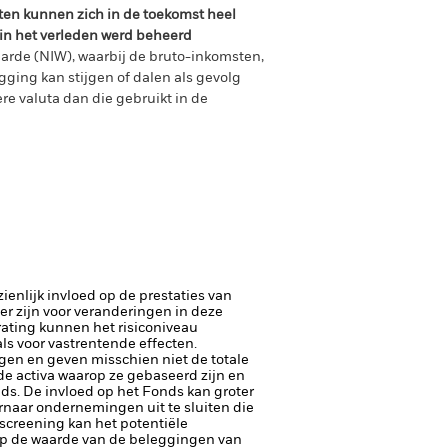
ten kunnen zich in de toekomst heel
 in het verleden werd beheerd
arde (NIW), waarbij de bruto-inkomsten,
ging kan stijgen of dalen als gevolg
e valuta dan die gebruikt in de
enlijk invloed op de prestaties van
er zijn voor veranderingen in deze
trating kunnen het risiconiveau
ls voor vastrentende effecten.
gen en geven misschien niet de totale
de activa waarop ze gebaseerd zijn en
nds. De invloed op het Fonds kan groter
rnaar ondernemingen uit te sluiten die
screening kan het potentiële
op de waarde van de beleggingen van