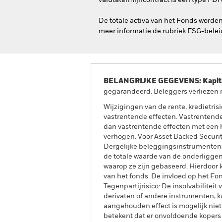
valutatermijncontract is een type FDI
De totale activa van het Fonds worde
meer informatie de rubriek ESG-belei
BELANGRIJKE GEGEVENS: Kapitaa
gegarandeerd. Beleggers verliezen m
Wijzigingen van de rente, kredietri
vastrentende effecten. Vastrentende
dan vastrentende effecten met een h
verhogen. Voor Asset Backed Securit
Dergelijke beleggingsinstrumenten z
de totale waarde van de onderliggen
waarop ze zijn gebaseerd. Hierdoor 
van het fonds. De invloed op het Fo
Tegenpartijrisico: De insolvabiliteit
derivaten of andere instrumenten, ka
aangehouden effect is mogelijk niet in
betekent dat er onvoldoende kopers o