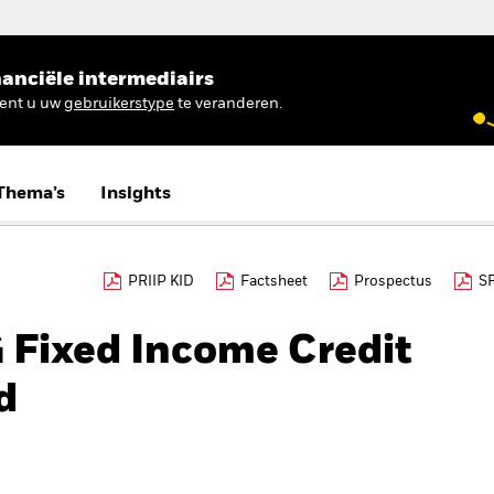
anciële intermediairs
ient u uw
gebruikerstype
te veranderen.
Thema’s
Insights
PRIIP KID
Factsheet
Prospectus
S
 Fixed Income Credit
d