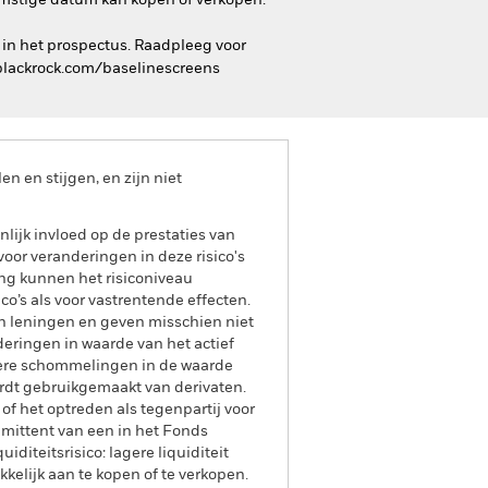
komstige datum kan kopen of verkopen.
 in het prospectus. Raadpleeg voor
.blackrock.com/baselinescreens
 en stijgen, en zijn niet
lijk invloed op de prestaties van
oor veranderingen in deze risico's
ing kunnen het risiconiveau
o’s als voor vastrentende effecten.
an leningen en geven misschien niet
deringen in waarde van het actief
otere schommelingen in de waarde
ordt gebruikgemaakt van derivaten.
 of het optreden als tegenpartij voor
 emittent van een in het Fonds
iditeitsrisico: lagere liquiditeit
kelijk aan te kopen of te verkopen.