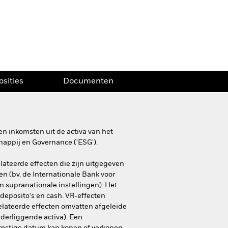
osities
Documenten
n inkomsten uit de activa van het
happij en Governance ('ESG').
lateerde effecten die zijn uitgegeven
en (bv. de Internationale Bank voor
 supranationale instellingen). Het
deposito's en cash. VR-effecten
relateerde effecten omvatten afgeleide
nderliggende activa). Een