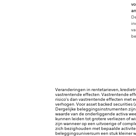
vo
an
De
in
va
be
Veranderingen in rentetarieven, krediet
vastrentende effecten. Vastrentende eff
risico's dan vastrentende effecten met e
verhogen.
Voor asset backed securities 
Dergelijke beleggingsinstrumenten zijn 
waarde van de onderliggende activa wee
kunnen leiden tot grotere verliezen of w
zijn wanneer op een uitvoerige of comp
zich bezighouden met bepaalde activitei
beleggingsuniversum een stuk kleiner w