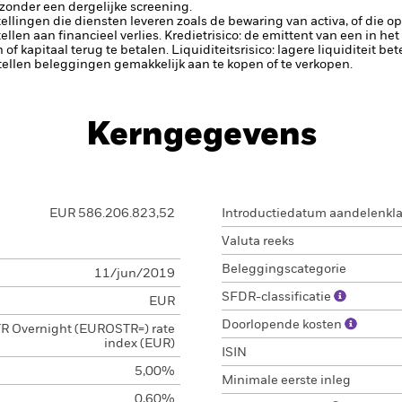
 zonder een dergelijke screening.
tellingen die diensten leveren zoals de bewaring van activa, of die o
llen aan financieel verlies.
Kredietrisico: de emittent van een in h
n of kapitaal terug te betalen.
Liquiditeitsrisico: lagere liquiditeit b
stellen beleggingen gemakkelijk aan te kopen of te verkopen.
Kerngegevens
EUR 586.206.823,52
Introductiedatum aandelenkl
Valuta reeks
Beleggingscategorie
11/jun/2019
SFDR-classificatie
EUR
Doorlopende kosten
R Overnight (EUROSTR=) rate
index (EUR)
ISIN
5,00%
Minimale eerste inleg
0,60%