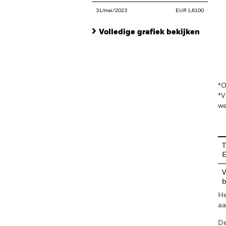
31/mei/2023
EUR 1,6100
Volledige grafiek bekijken
En
*O
*V
we
T
V
b
He
aa
De