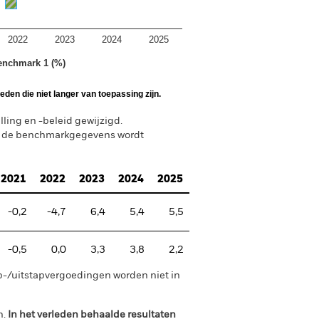
2022
2023
2024
2025
enchmark 1 (%)
den die niet langer van toepassing zijn.
ing en -beleid gewijzigd.
n de benchmarkgegevens wordt
2021
2022
2023
2024
2025
-0,2
-4,7
6,4
5,4
5,5
-0,5
0,0
3,3
3,8
2,2
p-/uitstapvergoedingen worden niet in
n.
In het verleden behaalde resultaten