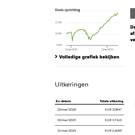
Sinds oprichting
Sinds oprichting
Line chart with 87 data points.
The chart has 1 X axis displaying Time. Ran
11.000
The chart has 1 Y axis displaying values. Range
De
af
10.000
ve
9.000
31/dec/2019
31/dec/2024
Ch
End of interactive chart.
Ba
Volledige grafiek bekijken
Th
Th
Uitkeringen
V
Ex-datum
Totale uitkering
29/mei/2026
EUR 3,0647
30/mei/2025
EUR 3,7410
31/mei/2024
EUR 2,4095