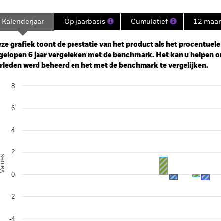
Kalenderjaar
Op jaarbasis
Cumulatief
12 maa
ge: 2019-05-01 00:00:00 to 2026-07-31 00:00:00.
: -10 to 20.
ze grafiek toont de prestatie van het product als het procentuele v
gelopen 6 jaar vergeleken met de benchmark. Het kan u helpen o
rleden werd beheerd en het met de benchmark te vergelijken.
art
8
r chart with 2 data series.
e chart has 1 X axis displaying categories.
e chart has 1 Y axis displaying Values. Range: -6 to 8.
6
4
2
alues
0
-2
-4