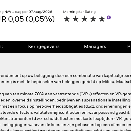
ng NAV 1 dag per 07/aug/2026
Morningstar Rating
R 0,05 (0,05%)
nt
Kerngegevens
Managers
P
rendement op uw belegging door een combinatie van kapitaalgroei e
mming is met de beginselen van beleggen gericht op Milieu, Maatsc
ing van ten minste 70% aan vastrentende ('VR'-) effecten en VR-gere
heden, overheidsinstellingen, bedrijven en supranationale instelling
et een focus op niet-overheidsobligaties (d.w.z. ondernemingen en
ateerde effecten, valutatermijncontracten en, waar passend geacht, 
ktinstrumenten (d.w.z. schuldeffecten met korte looptijden). VR-ge
w.z. beleggingen waarvan de koersen zijn gebaseerd op een of meer o