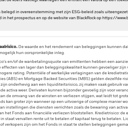
 dat de koers vastlegt waartegen een entiteit een valuta op een toe
n belegd in overeenstemming met zijn ESG-beleid zoals uiteengezet
d in het prospectus en op de website van BlackRock op https://www
lrisico.
De waarde en het rendement van beleggingen kunnen dalen
ogelijk hun oorspronkelijke inleg.
sico's en/of de wanbetalingsquote van emittenten hebben een aanzien
 effecten van lager dan beleggingskwaliteit kunnen gevoeliger zijn v
ogere rating. Potentiële of werkelijke verlagingen van de kredietrat
ies (ABS) en Mortgage Backed Securities (MBS) gelden dezelfde risic
ijn onderhevig aan een liquiditeitsrisico, zij maken vaak gebruik v
de activa weer. Derivaten kunnen bijzonder gevoelig zijn voor veran
kan de omvang van de winsten en verliezen stijgen, wat leidt tot gr
nds kan groter zijn wanneer op een uitvoerige of complexe manier w
 van instellingen die diensten verrichten zoals de bewaring van activa
n het Fonds aan financiële verliezen blootstellen. Kredietrisico: de
 staat vervallen rente uit te betalen of kapitaal terug te betalen. Liqu
f verkopers zijn om het Fonds in staat te stellen beleggingen gemak