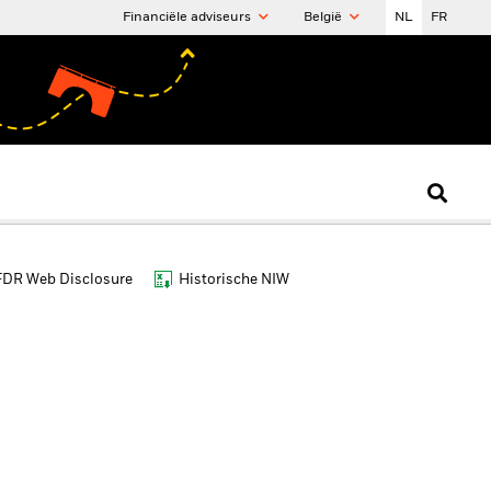
Financiële adviseurs
België
NL
FR
FDR Web Disclosure
Historische NIW