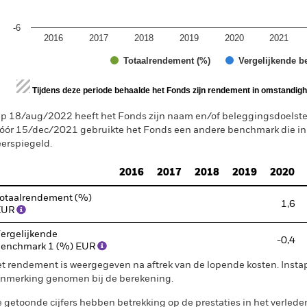
-6
2016
2017
2018
2019
2020
2021
Totaalrendement (%)
Vergelijkende b
d of interactive chart.
Tijdens deze periode behaalde het Fonds zijn rendement in omstandighe
p 18/aug/2022 heeft het Fonds zijn naam en/of beleggingsdoelstell
óór 15/dec/2021 gebruikte het Fonds een andere benchmark die i
erspiegeld.
2016
2017
2018
2019
2020
otaalrendement (%)
1,6
EUR
ergelijkende
-0,4
enchmark 1 (%) EUR
t rendement is weergegeven na aftrek van de lopende kosten. Insta
nmerking genomen bij de berekening.
 getoonde cijfers hebben betrekking op de prestaties in het verlede