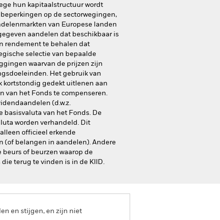
wege hun kapitaalstructuur wordt
vat beperkingen op de sectorwegingen,
aandelenmarkten van Europese landen
tgegeven aandelen dat beschikbaar is
en rendement te behalen dat
tegische selectie van bepaalde
eggingen waarvan de prijzen zijn
ngsdoeleinden. Het gebruik van
k kortstondig gedekt uitlenen aan
en van het Fonds te compenseren.
videndaandelen (d.w.z.
e basisvaluta van het Fonds. De
luta worden verhandeld. Dit
lleen officieel erkende
en (of belangen in aandelen). Andere
e beurs of beurzen waarop de
ie terug te vinden is in de KIID.
 en stijgen, en zijn niet