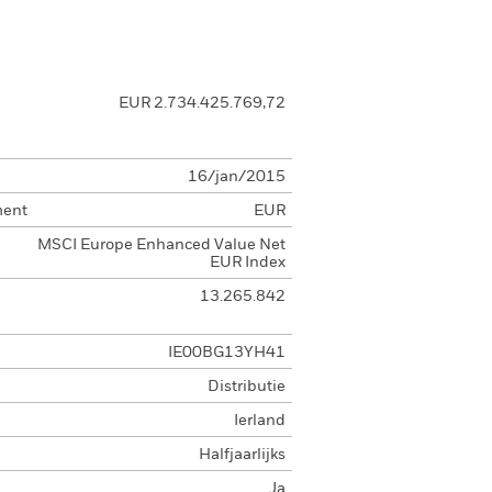
EUR 2.734.425.769,72
16/jan/2015
ment
EUR
MSCI Europe Enhanced Value Net
EUR Index
13.265.842
IE00BG13YH41
Distributie
Ierland
Halfjaarlijks
Ja