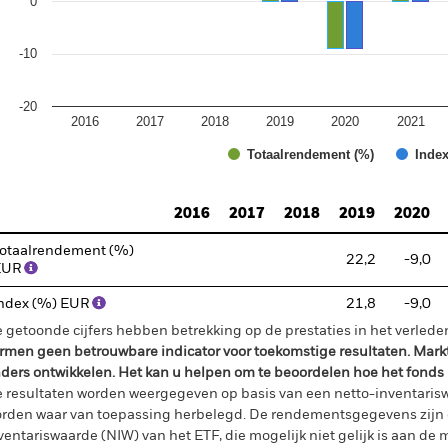
0
-10
-20
2016
2017
2018
2019
2020
2021
Totaalrendement (%)
Index
d of interactive chart.
2016
2017
2018
2019
2020
otaalrendement (%)
22,2
-9,0
EUR
ndex (%) EUR
21,8
-9,0
 getoonde cijfers hebben betrekking op de prestaties in het verlede
rmen geen betrouwbare indicator voor toekomstige resultaten. Mark
ders ontwikkelen. Het kan u helpen om te beoordelen hoe het fonds
 resultaten worden weergegeven op basis van een netto-inventaris
rden waar van toepassing herbelegd. De rendementsgegevens zijn 
ventariswaarde (NIW) van het ETF, die mogelijk niet gelijk is aan de m