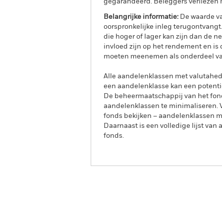
gegarandeerd. Beleggers verliezen m
Belangrijke informatie:
De waarde va
oorspronkelijke inleg terugontvangt
die hoger of lager kan zijn dan de ne
invloed zijn op het rendement en i
moeten meenemen als onderdeel van
Alle aandelenklassen met valutahedg
een aandelenklasse kan een potentie
De beheermaatschappij van het fond
aandelenklassen te minimaliseren. Vi
fonds bekijken – aandelenklassen 
Daarnaast is een volledige lijst va
fonds.
iShares Edge MSCI Europe Va
Overzicht
Ren