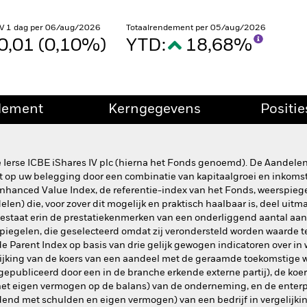
V 1 dag per 06/aug/2026
Totaalrendement per 05/aug/2026
0,01 (0,10%)
YTD:
18,68%
dement
Kerngegevens
Positie
 Ierse ICBE iShares IV plc (hierna het Fonds genoemd). De Aandele
t op uw belegging door een combinatie van kapitaalgroei en inkomste
anced Value Index, de referentie-index van het Fonds, weerspiegel
elen) die, voor zover dit mogelijk en praktisch haalbaar is, deel uit
 bestaat erin de prestatiekenmerken van een onderliggend aantal a
rspiegelen, die geselecteerd omdat zij verondersteld worden waarde
e Parent Index op basis van drie gelijk gewogen indicatoren over i
lijking van de koers van een aandeel met de geraamde toekomstige wi
gepubliceerd door een in de branche erkende externe partij), de ko
het eigen vermogen op de balans) van de onderneming, en de enterp
dend met schulden en eigen vermogen) van een bedrijf in vergelijki