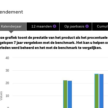
endement
Kalenderjaar
12 maanden
Op jaarbasis
Cumula
ge: 2018-02-01 00:00:00 to 2026-08-05 00:00:00.
e: -120 to 240.
ze grafiek toont de prestatie van het product als het procentuele v
gelopen 7 jaar vergeleken met de benchmark. Het kan u helpen o
rleden werd beheerd en het met de benchmark te vergelijken.
art
40
r chart with 2 data series.
e chart has 1 X axis displaying categories.
e chart has 1 Y axis displaying Values. Range: -20 to 40.
30
20
alues
10