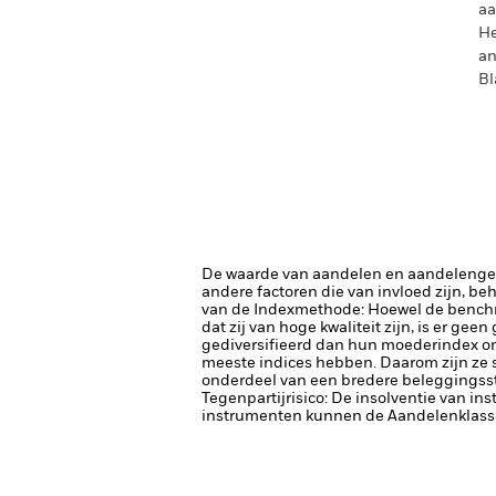
aa
He
an
Bl
De waarde van aandelen en aandelenger
andere factoren die van invloed zijn, be
van de Indexmethode: Hoewel de benchma
dat zij van hoge kwaliteit zijn, is er gee
gediversifieerd dan hun moederindex omda
meeste indices hebben. Daarom zijn ze 
onderdeel van een bredere beleggingsst
Tegenpartijrisico: De insolventie van ins
instrumenten kunnen de Aandelenklasse b