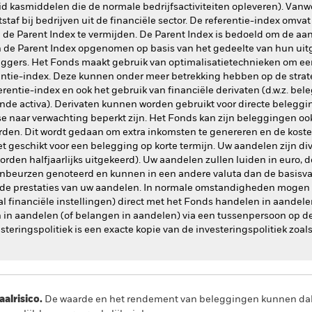
id kasmiddelen die de normale bedrijfsactiviteiten opleveren). Van
tstaf bij bedrijven uit de financiële sector. De referentie-index om
n de Parent Index te vermijden. De Parent Index is bedoeld om de 
n de Parent Index opgenomen op basis van het gedeelte van hun ui
leggers. Het Fonds maakt gebruik van optimalisatietechnieken om e
erentie-index. Deze kunnen onder meer betrekking hebben op de stra
erentie-index en ook het gebruik van financiële derivaten (d.w.z. bel
de activa). Derivaten kunnen worden gebruikt voor directe beleggi
se naar verwachting beperkt zijn. Het Fonds kan zijn beleggingen oo
en. Dit wordt gedaan om extra inkomsten te genereren en de kost
et geschikt voor een belegging op korte termijn. Uw aandelen zijn di
den halfjaarlijks uitgekeerd). Uw aandelen zullen luiden in euro, d
enbeurzen genoteerd en kunnen in een andere valuta dan de basisva
op de prestaties van uw aandelen. In normale omstandigheden mogen a
l financiële instellingen) direct met het Fonds handelen in aandel
 in aandelen (of belangen in aandelen) via een tussenpersoon op d
ringspolitiek is een exacte kopie van de investeringspolitiek zoals d
lrisico.
De waarde en het rendement van beleggingen kunnen dalen