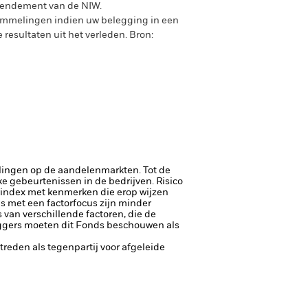
rendement van de NIW.
ommelingen indien uw belegging in een
 resultaten uit het verleden.
Bron:
lingen op de aandelenmarkten. Tot de
jke gebeurtenissen in de bedrijven.
Risico
rindex met kenmerken die erop wijzen
es met een factorfocus zijn minder
 van verschillende factoren, die de
eggers moeten dit Fonds beschouwen als
ptreden als tegenpartij voor afgeleide