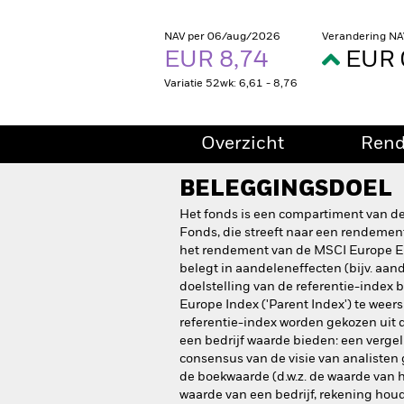
NAV per 06/aug/2026
Verandering NA
EUR 8,74
EUR 
Variatie 52wk: 6,61 - 8,76
Overzicht
Ren
BELEGGINGSDOEL
Het fonds is een compartiment van de
Fonds, die streeft naar een rendemen
het rendement van de MSCI Europe Enh
belegt in aandeleneffecten (bijv. aand
doelstelling van de referentie-index
Europe Index ('Parent Index') te wee
referentie-index worden gekozen uit d
een bedrijf waarde bieden: een verge
consensus van de visie van analisten 
de boekwaarde (d.w.z. de waarde van 
waarde van een bedrijf, rekening hou