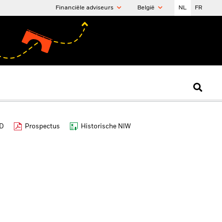
Financiële adviseurs
België
NL
FR
ID
Prospectus
Historische NIW