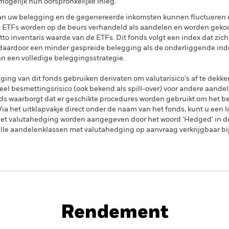
ogelijk hun oorspronkelijke inleg.
n uw belegging en de gegenereerde inkomsten kunnen fluctueren en 
. ETFs worden op de beurs verhandeld als aandelen en worden gekoch
tto inventaris waarde van de ETFs. Dit fonds volgt een index dat zich 
s daardoor een minder gespreide belegging als de onderliggende ind
 een volledige beleggingsstrategie.
ing van dit fonds gebruiken derivaten om valutarisico's af te dekke
el besmettingsrisico (ook bekend als spill-over) voor andere aande
s waarborgt dat er geschikte procedures worden gebruikt om het be
a het uitklapvakje direct onder de naam van het fonds, kunt u een li
met valutahedging worden aangegeven door het woord 'Hedged' in d
n alle aandelenklassen met valutahedging op aanvraag verkrijgbaar b
PRIIP KID
lue Factor UCITS ETF
Rendement
dement
Kerngegevens
Positie