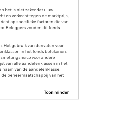
het is niet zeker dat u uw
t en verkocht tegen de marktprijs,
richt op specifieke factoren die van
ex. Beleggers zouden dit fonds
n. Het gebruik van derivaten voor
lenklassen in het fonds betekenen.
smettingsrisico voor andere
jst van alle aandelenklassen in het
e naam van de aandelenklasse.
ij de beheermaatschappij van het
Toon minder
Prospectus
Historische NIW
s
Documenten