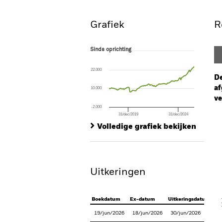
Grafiek
R
Sinds oprichting
Sinds oprichting
Line chart with 103 data points.
The chart has 1 X axis displaying Time. Ran
22.000
The chart has 1 Y axis displaying values. Rang
De
af
10.000
ve
-2.000
31/dec/2019
31/dec/2024
Ch
End of interactive chart.
Ba
Volledige grafiek bekijken
Th
Th
Uitkeringen
V
Boekdatum
Ex-datum
Uitkeringsdatum
19/jun/2026
18/jun/2026
30/jun/2026