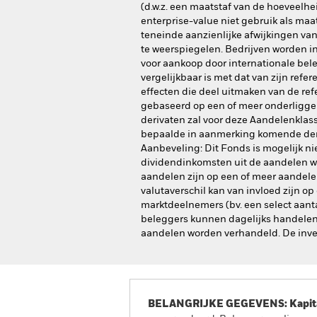
(d.w.z. een maatstaf van de hoeveelhe
enterprise-value niet gebruik als maa
teneinde aanzienlijke afwijkingen va
te weerspiegelen. Bedrijven worden i
voor aankoop door internationale be
vergelijkbaar is met dat van zijn ref
effecten die deel uitmaken van de ref
gebaseerd op een of meer onderliggen
derivaten zal voor deze Aandelenklas
bepaalde in aanmerking komende derd
Aanbeveling: Dit Fonds is mogelijk ni
dividendinkomsten uit de aandelen wor
aandelen zijn op een of meer aandel
valutaverschil kan van invloed zijn 
marktdeelnemers (bv. een select aanta
beleggers kunnen dagelijks handelen
aandelen worden verhandeld. De investe
BELANGRIJKE GEGEVENS: Kapitaa