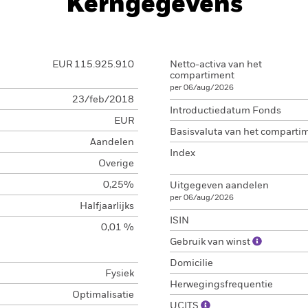
Kerngegevens
EUR 115.925.910
Netto-activa van het
compartiment
per 06/aug/2026
23/feb/2018
Introductiedatum Fonds
EUR
Basisvaluta van het comparti
Aandelen
Index
Overige
0,25%
Uitgegeven aandelen
per 06/aug/2026
Halfjaarlijks
ISIN
0,01 %
Gebruik van winst
Domicilie
Fysiek
Herwegingsfrequentie
Optimalisatie
UCITS