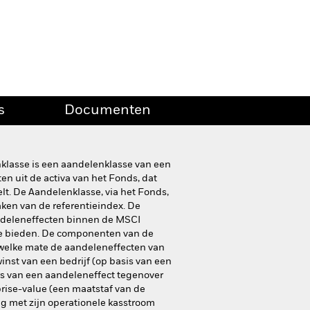
s
Documenten
nklasse is een aandelenklasse van een
n uit de activa van het Fonds, dat
t. De Aandelenklasse, via het Fonds,
maken van de referentieindex. De
andeleneffecten binnen de MSCI
 te bieden. De componenten van de
n welke mate de aandeleneffecten van
nst van een bedrijf (op basis van een
ers van een aandeleneffect tegenover
rise-value (een maatstaf van de
ng met zijn operationele kasstroom