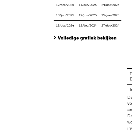
12/dec/2025
11/dec/2025
24/dec/2025
13/jun/2025
12/jun/2025
25/jun/2025
13/dec/2024
12/dec/2024
27/dec/2024
Volledige grafiek bekijken
En
T
I
De
vo
an
De
wo
in