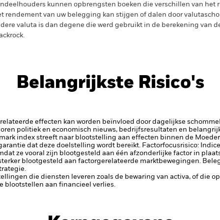
ndeelhouders kunnen opbrengsten boeken die verschillen van het 
t rendement van uw belegging kan stijgen of dalen door valutasch
dere valuta is dan degene die werd gebruikt in de berekening van de
ackrock.
Belangrijkste Risico's
elateerde effecten kan worden beïnvloed door dagelijkse schomme
horen politiek en economisch nieuws, bedrijfsresultaten en belangri
rk index streeft naar blootstelling aan effecten binnen de Moede
n garantie dat deze doelstelling wordt bereikt.
Factorfocusrisico: Indic
t ze vooral zijn blootgesteld aan één afzonderlijke factor in plaats
sterker blootgesteld aan factorgerelateerde marktbewegingen. Bel
rategie.
tellingen die diensten leveren zoals de bewaring van activa, of die o
lootstellen aan financieel verlies.