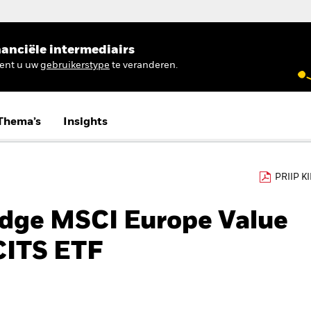
anciële intermediairs
ient u uw
gebruikerstype
te veranderen.
Thema’s
Insights
PRIIP K
Edge MSCI Europe Value
CITS ETF