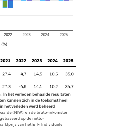
2022
2023
2024
2025
 (%)
2021
2022
2023
2024
2025
27,4
-4,7
14,5
10,5
35,0
27,3
-4,9
14,1
10,2
34,7
n.
In het verleden behaalde resultaten
ten kunnen zich in de toekomst heel
 in het verleden werd beheerd
waarde (NIW), en de bruto-inkomsten
gebaseerd op de netto-
arktprijs van het ETF. Individuele