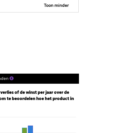
Toon minder
R Web Disclosure
Historische NIW
osities
Documenten
nden
erlies of de winst per jaar over de
om te beoordelen hoe het product in