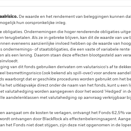
lrisico.
De waarde en het rendement van beleggingen kunnen dalen
ogelijk hun oorspronkelijke inleg.
 obligaties. Ondernemingen die hoger renderende obligaties uitg
nen terugbetalen. Als ze in gebreke blijven, kan dit de waarde van u
nnen eveneens aanzienlijke invloed hebben op de waarde van hoog
s ondernemings- of staatobligaties, die een vaste of variabele rent
ren als een lening. Daarom staan deze effecten blootgesteld aan ver
ïnvloedt.
ing van dit fonds gebruiken derivaten om valutarisico's af te dekke
el besmettingsrisico (ook bekend als spill-over) voor andere aande
s waarborgt dat er geschikte procedures worden gebruikt om het be
a het uitklapvakje direct onder de naam van het fonds, kunt u een li
met valutahedging worden aangegeven door het woord 'Hedged' in d
n alle aandelenklassen met valutahedging op aanvraag verkrijgbaar b
gen aangaat om de kosten te verlagen, ontvangt het Fonds 62,5% v
ordt ontvangen door BlackRock als effectenbeleningsagent. Aangez
n het Fonds niet doet stijgen, zijn deze niet opgenomen in de lope