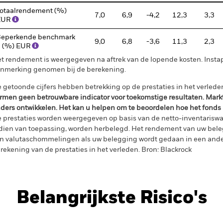
otaalrendement (%)
7,0
6,9
-4,2
12,3
3,3
EUR
eperkende benchmark
9,0
6,8
-3,6
11,3
2,3
 (%) EUR
t rendement is weergegeven na aftrek van de lopende kosten. Insta
nmerking genomen bij de berekening.
 getoonde cijfers hebben betrekking op de prestaties in het verlede
rmen geen betrouwbare indicator voor toekomstige resultaten. Mark
ders ontwikkelen. Het kan u helpen om te beoordelen hoe het fonds
 prestaties worden weergegeven op basis van de netto-inventariswa
dien van toepassing, worden herbelegd. Het rendement van uw beleg
n valutaschommelingen als uw belegging wordt gedaan in een ander
rekening van de prestaties in het verleden. Bron: Blackrock
Belangrijkste Risico's