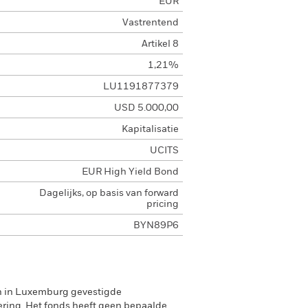
EUR
Vastrentend
Artikel 8
1,21%
LU1191877379
USD 5.000,00
Kapitalisatie
UCITS
EUR High Yield Bond
Dagelijks, op basis van forward
pricing
BYN89P6
en in Luxemburg gevestigde
ering. Het fonds heeft geen bepaalde