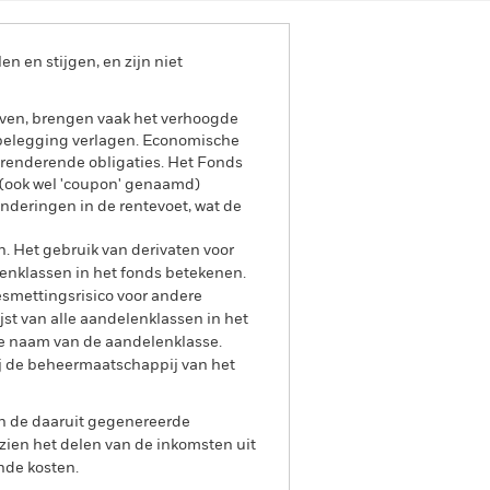
 en stijgen, en zijn niet
even, brengen vaak het verhoogde
w belegging verlagen. Economische
renderende obligaties. Het Fonds
e (ook wel 'coupon' genaamd)
anderingen in de rentevoet, wat de
n. Het gebruik van derivaten voor
lenklassen in het fonds betekenen.
smettingsrisico voor andere
jst van alle aandelenklassen in het
e naam van de aandelenklasse.
ij de beheermaatschappij van het
an de daaruit gegenereerde
ien het delen van de inkomsten uit
nde kosten.