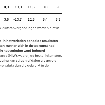
4,0
-13,0
11,6
9,0
5,6
3,5
-10,7
12,3
8,4
5,3
p-/uitstapvergoedingen worden niet in
n.
In het verleden behaalde resultaten
ten kunnen zich in de toekomst heel
 in het verleden werd beheerd
arde (NIW), waarbij de bruto-inkomsten,
ging kan stijgen of dalen als gevolg
e valuta dan die gebruikt in de