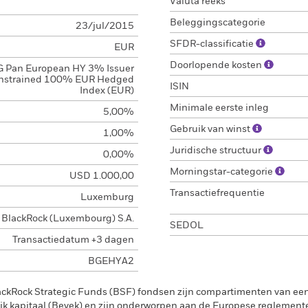
Valuta reeks
Beleggingscategorie
23/jul/2015
SFDR-classificatie
EUR
Doorlopende kosten
 Pan European HY 3% Issuer
nstrained 100% EUR Hedged
ISIN
Index (EUR)
Minimale eerste inleg
5,00%
Gebruik van winst
1,00%
Juridische structuur
0,00%
Morningstar-categorie
USD 1.000,00
Transactiefrequentie
Luxemburg
BlackRock (Luxembourg) S.A.
SEDOL
Transactiedatum +3 dagen
BGEHYA2
ackRock Strategic Funds (BSF) fondsen zijn compartimenten van e
k kapitaal (Bevek) en zijn onderworpen aan de Europese reglement