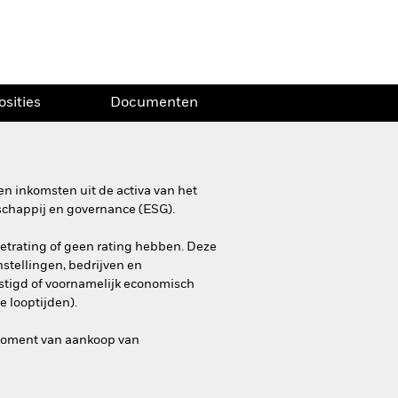
osities
Documenten
n inkomsten uit de activa van het
schappij en governance (ESG).
dietrating of geen rating hebben. Deze
stellingen, bedrijven en
estigd of voornamelijk economisch
e looptijden).
 moment van aankoop van