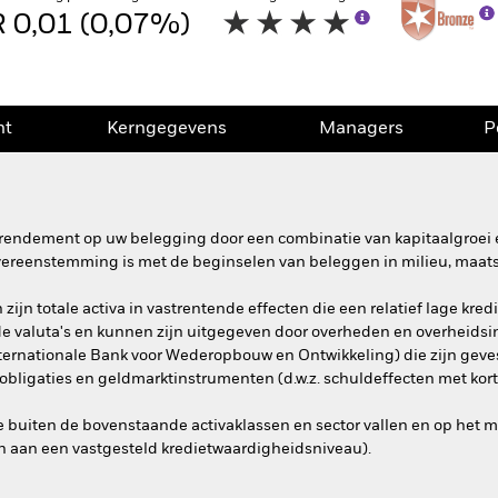
 0,01 (0,07%)
nt
Kerngegevens
Managers
P
rendement op uw belegging door een combinatie van kapitaalgroei e
overeenstemming is met de beginselen van beleggen in milieu, maat
ijn totale activa in vastrentende effecten die een relatief lage kre
de valuta's en kunnen zijn uitgegeven door overheden en overheidsin
Internationale Bank voor Wederopbouw en Ontwikkeling) die zijn gev
 obligaties en geldmarktinstrumenten (d.w.z. schuldeffecten met kort
e buiten de bovenstaande activaklassen en sector vallen en op het
oen aan een vastgesteld kredietwaardigheidsniveau).