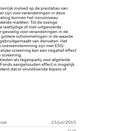
enlijk invloed op de prestaties van
er zijn voor veranderingen in deze
trating kunnen het risiconiveau
kelde markten. Tot de overige
e laattijdige of niet-uitgevoerde
er gevoelig voor veranderingen in de
tot grotere schommelingen in de waarde
t gebruikgemaakt van derivaten.
Het
 in overeenstemming zijn met ESG-
lijke screening kan een negatief effect
 screening.
ptreden als tegenpartij voor afgeleide
et Fonds aangehouden effect is mogelijk
etekent dat er onvoldoende kopers of
asse
23/jul/2015