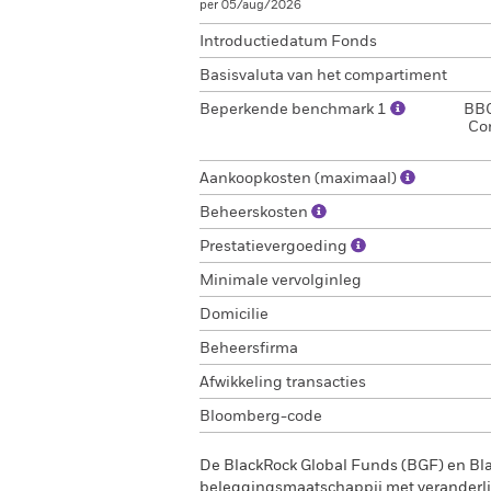
per 05/aug/2026
Introductiedatum Fonds
Basisvaluta van het compartiment
Beperkende benchmark 1
BBG
Co
Aankoopkosten (maximaal)
Beheerskosten
Prestatievergoeding
Minimale vervolginleg
Domicilie
Beheersfirma
Afwikkeling transacties
Bloomberg-code
De BlackRock Global Funds (BGF) en Bl
beleggingsmaatschappij met veranderlij