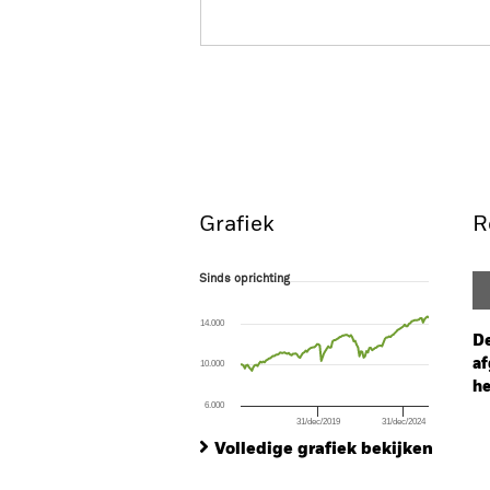
BGF European High Yield
Overzicht
Rendeme
Grafiek
R
Sinds oprichting
Sinds oprichting
Line chart with 134 data points.
The chart has 1 X axis displaying Time. Ran
14.000
The chart has 1 Y axis displaying values. Range
De
af
10.000
he
6.000
31/dec/2019
31/dec/2024
Ch
End of interactive chart.
Ba
Volledige grafiek bekijken
Th
Th