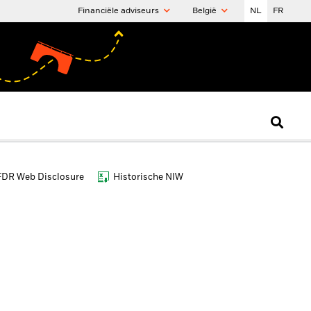
Financiële adviseurs
België
NL
FR
FDR Web Disclosure
Historische NIW