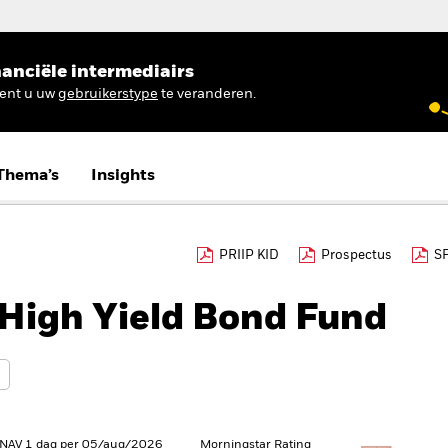
anciële intermediairs
ient u uw
gebruikerstype
te veranderen.
Thema’s
Insights
PRIIP KID
Prospectus
S
High Yield Bond Fund
 NAV 1 dag per 05/aug/2026
Morningstar Rating