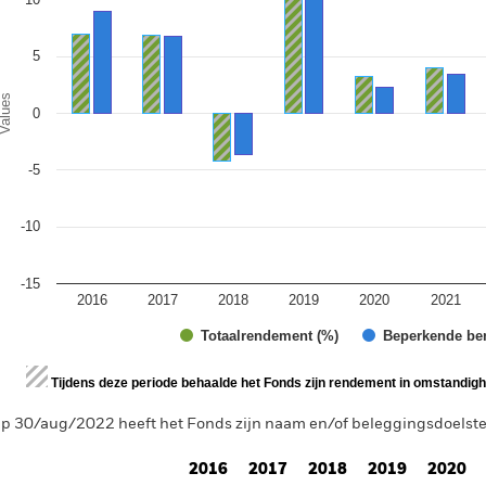
5
alues
0
-5
-10
-15
2016
2017
2018
2019
2020
2021
Totaalrendement (%)
Beperkende be
d of interactive chart.
Tijdens deze periode behaalde het Fonds zijn rendement in omstandighe
p 30/aug/2022 heeft het Fonds zijn naam en/of beleggingsdoelstell
2016
2017
2018
2019
2020