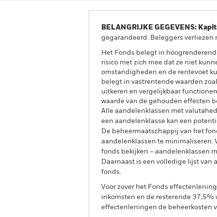
BELANGRIJKE GEGEVENS: Kapitaa
gegarandeerd. Beleggers verliezen m
Het Fonds belegt in hoogrenderende
risico met zich mee dat ze niet kun
omstandigheden en de rentevoet ku
belegt in vastrentende waarden zoal
uitkeren en vergelijkbaar functione
waarde van de gehouden effecten be
Alle aandelenklassen met valutahedg
een aandelenklasse kan een potentie
De beheermaatschappij van het fond
aandelenklassen te minimaliseren. Vi
fonds bekijken – aandelenklassen 
Daarnaast is een volledige lijst va
fonds.
Voor zover het Fonds effectenlenin
inkomsten en de resterende 37,5% w
effectenleningen de beheerkosten va