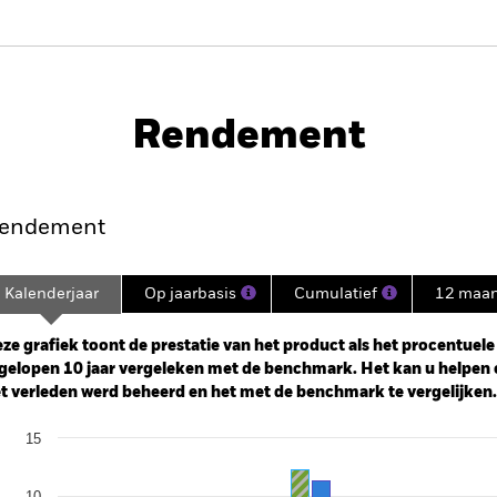
PRIIP KID
Prospectus
SFD
 Bond Fund
Rendement
nt
Kerngegevens
Managers
P
endement
Kalenderjaar
Op jaarbasis
Cumulatief
12 maa
ge: 2015-06-01 00:00:00 to 2026-07-31 00:00:00.
: -40 to 80.
ze grafiek toont de prestatie van het product als het procentuele v
gelopen 10 jaar vergeleken met de benchmark. Het kan u helpen 
t verleden werd beheerd en het met de benchmark te vergelijken.
art
15
r chart with 2 data series.
e chart has 1 X axis displaying categories.
e chart has 1 Y axis displaying Values. Range: -15 to 15.
10