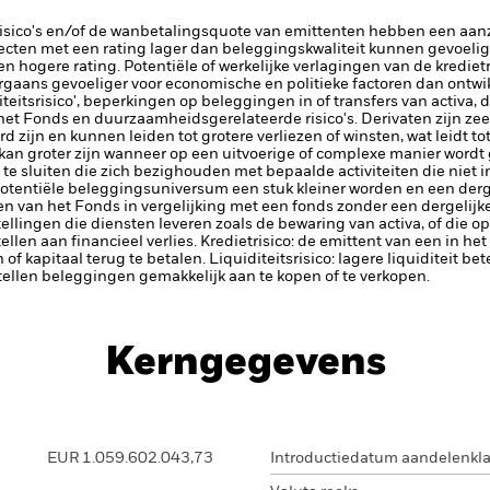
risico's en/of de wanbetalingsquote van emittenten hebben een aanzi
ecten met een rating lager dan beleggingskwaliteit kunnen gevoelig
en hogere rating. Potentiële of werkelijke verlagingen van de kredie
aans gevoeliger voor economische en politieke factoren dan ontwik
iteitsrisico', beperkingen op beleggingen in of transfers van activa, d
 het Fonds en duurzaamheidsgerelateerde risico's.
Derivaten zijn ze
 zijn en kunnen leiden tot grotere verliezen of winsten, wat leidt 
kan groter zijn wanneer op een uitvoerige of complexe manier word
te sluiten die zich bezighouden met bepaalde activiteiten die niet
potentiële beleggingsuniversum een stuk kleiner worden en een derge
 van het Fonds in vergelijking met een fonds zonder een dergelijke
tellingen die diensten leveren zoals de bewaring van activa, of die o
llen aan financieel verlies.
Kredietrisico: de emittent van een in h
n of kapitaal terug te betalen.
Liquiditeitsrisico: lagere liquiditeit b
stellen beleggingen gemakkelijk aan te kopen of te verkopen.
Kerngegevens
EUR 1.059.602.043,73
Introductiedatum aandelenkl