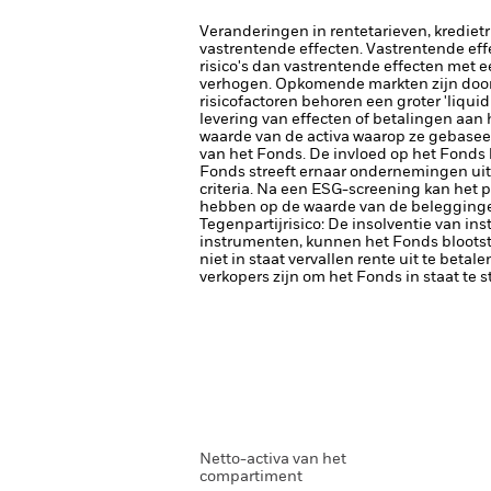
Veranderingen in rentetarieven, krediet
vastrentende effecten. Vastrentende eff
risico's dan vastrentende effecten met e
verhogen.
Opkomende markten zijn doorg
risicofactoren behoren een groter 'liquid
levering van effecten of betalingen aan
waarde van de activa waarop ze gebaseerd
van het Fonds. De invloed op het Fonds 
Fonds streeft ernaar ondernemingen uit 
criteria. Na een ESG-screening kan het 
hebben op de waarde van de beleggingen
Tegenpartijrisico: De insolventie van ins
instrumenten, kunnen het Fonds blootste
niet in staat vervallen rente uit te betale
verkopers zijn om het Fonds in staat te 
Netto-activa van het
compartiment