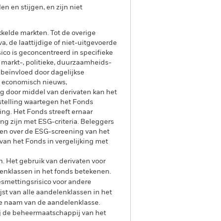
 en stijgen, en zijn niet
elde markten. Tot de overige
va, de laattijdige of niet-uitgevoerde
ico is geconcentreerd in specifieke
, markt-, politieke, duurzaamheids-
beïnvloed door dagelijkse
n economisch nieuws,
ng door middel van derivaten kan het
stelling waartegen het Fonds
ging. Het Fonds streeft ernaar
ng zijn met ESG-criteria. Beleggers
en over de ESG-screening van het
an het Fonds in vergelijking met
n. Het gebruik van derivaten voor
lenklassen in het fonds betekenen.
smettingsrisico voor andere
jst van alle aandelenklassen in het
e naam van de aandelenklasse.
ij de beheermaatschappij van het