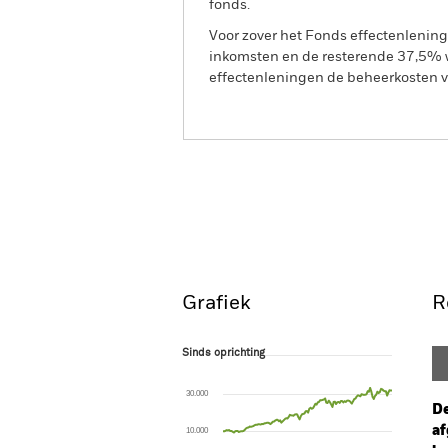
fonds.
Voor zover het Fonds effectenlenin
inkomsten en de resterende 37,5% w
effectenleningen de beheerkosten va
BGF Global Long-Horizon 
Overzicht
Rendeme
Grafiek
R
Sinds oprichting
Sinds oprichting
Line chart with 140 data points.
The chart has 1 X axis displaying Time. Ran
30.000
The chart has 1 Y axis displaying values. Rang
De
af
10.000