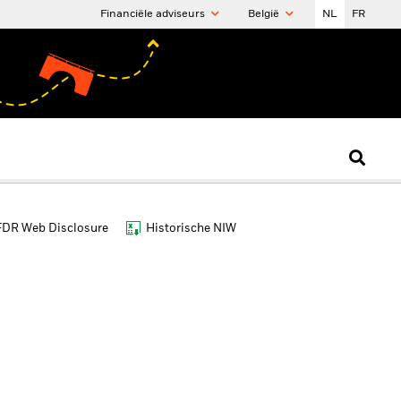
Financiële adviseurs
België
NL
FR
FDR Web Disclosure
Historische NIW