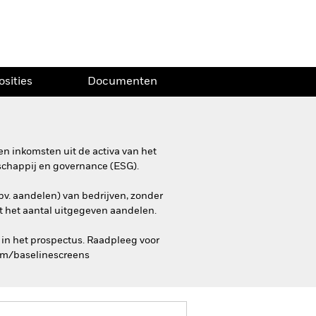
osities
Documenten
n inkomsten uit de activa van het
schappij en governance (ESG).
bv. aandelen) van bedrijven, zonder
et het aantal uitgegeven aandelen.
 in het prospectus. Raadpleeg voor
com/baselinescreens