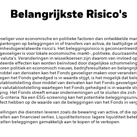
Belangrijkste Risico's
iger voor economische en politieke factoren dan ontwikkelde markt
beperkingen op beleggingen in of transfers van activa, de laattijdige 
mheidsgerelateerde risico's.
Het beleggingsrisico is geconcentreerd 
 gevoeliger is voor lokale economische, markt-, politieke, duurzaam
e valuta's. Veranderingen in wisselkoersen zijn daarom van invloed 
teerde effecten kan worden beïnvloed door dagelijkse schommeling
horen politiek en economisch nieuws, bedrijfsresultaten en belangri
 middel van derivaten kan het Fonds gevoeliger maken voor verander
tegen het Fonds gehedged is in waarde stijgt, is het mogelijk dat bel
lutablootstelling door middel van derivaten kan het Fonds gevoelige
e valutablootstelling waartegen het Fonds gehedged is in waarde stij
ging.
Het Fonds streeft ernaar ondernemingen uit te sluiten die zic
SG-criteria. Na een ESG-screening kan het potentiële beleggingsuni
ffect hebben op de waarde van de beleggingen van het Fonds in ver
tellingen die diensten leveren zoals de bewaring van activa, of die o
llen aan financieel verlies.
Liquiditeitsrisico: lagere liquiditeit be
stellen beleggingen gemakkelijk aan te kopen of te verkopen.