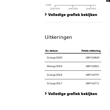
he
-10.000
31/dec/2014
31/dec/2019
31/dec/2024
Ch
End of interactive chart.
Ba
Volledige grafiek bekijken
Th
Th
Uitkeringen
V
Ex-datum
Totale uitkering
31/aug/2020
GBP 0,0629
30/aug/2019
GBP 0,0921
31/aug/2018
GBP 0,0757
31/aug/2017
GBP 0,0771
Volledige grafiek bekijken
En