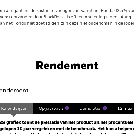
gen aangaat om de kosten te verlagen, ontvangt het Fonds 62,5% v
ordt ontvangen door BlackRock als effectenbeleningsagent. Aangez
n het Fonds niet doet stijgen, zijn deze niet opgenomen in de lope
PRIIP KID
Prospectus
SFD
Equity Fund
Rendement
nt
Kerngegevens
Managers
P
endement
Kalenderjaar
Op jaarbasis
Cumulatief
12 maa
ge: 2014-12-01 00:00:00 to 2026-07-31 00:00:00.
e: -200 to 400.
ze grafiek toont de prestatie van het product als het procentuele v
gelopen 10 jaar vergeleken met de benchmark. Het kan u helpen 