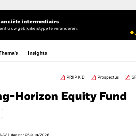
anciële intermediairs
ient u uw
gebruikerstype
te veranderen.
Thema’s
Insights
PRIIP KID
Prospectus
S
ng-Horizon Equity Fund
 NAV 1 dag per 06/aug/2026