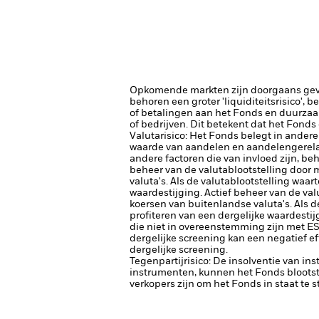
Opkomende markten zijn doorgaans gevoel
behoren een groter 'liquiditeitsrisico', 
of betalingen aan het Fonds en duurzaa
of bedrijven. Dit betekent dat het Fonds
Valutarisico: Het Fonds belegt in ander
waarde van aandelen en aandelengerela
andere factoren die van invloed zijn, be
beheer van de valutablootstelling door
valuta's. Als de valutablootstelling waar
waardestijging.
Actief beheer van de va
koersen van buitenlandse valuta's. Als d
profiteren van een dergelijke waardestij
die niet in overeenstemming zijn met E
dergelijke screening kan een negatief e
dergelijke screening.
Tegenpartijrisico: De insolventie van ins
instrumenten, kunnen het Fonds blootste
verkopers zijn om het Fonds in staat te 