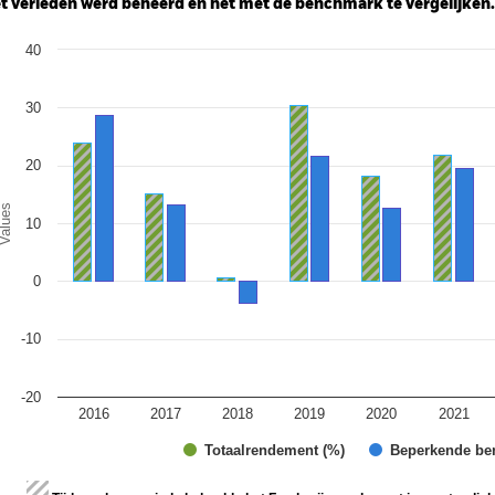
t verleden werd beheerd en het met de benchmark te vergelijken.
art
40
r chart with 2 data series.
e chart has 1 X axis displaying categories.
e chart has 1 Y axis displaying Values. Range: -20 to 40.
30
20
alues
10
0
-10
-20
2016
2017
2018
2019
2020
2021
Totaalrendement (%)
Beperkende be
d of interactive chart.