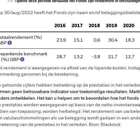
Tijdens deze periode behaalde het Fonds zijn rendement in omstandighe
p 30/aug/2022 heeft het Fonds zijn naam en/of beleggingsdoelstell
2016
2017
2018
2019
2020
otaalrendement (%)
23,9
15,1
0,6
30,4
18,3
GBP
eperkende benchmark
28,7
13,2
-3,8
21,7
12,7
 (%) GBP
t rendement is weergegeven na aftrek van de lopende kosten. Insta
nmerking genomen bij de berekening.
 getoonde cijfers hebben betrekking op de prestaties in het verlede
rmen geen betrouwbare indicator voor toekomstige resultaten. Mark
ders ontwikkelen. Het kan u helpen om te beoordelen hoe het fonds
 prestaties worden weergegeven op basis van de netto-inventariswa
dien van toepassing, worden herbelegd. Het rendement van uw beleg
n valutaschommelingen als uw belegging wordt gedaan in een ander
rekening van de prestaties in het verleden. Bron: Blackrock