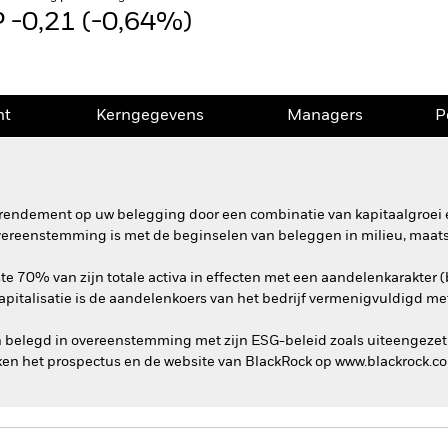
 -0,21 (-0,64%)
nt
Kerngegevens
Managers
P
rendement op uw belegging door een combinatie van kapitaalgroei e
overeenstemming is met de beginselen van beleggen in milieu, maat
e 70% van zijn totale activa in effecten met een aandelenkarakter (
apitalisatie is de aandelenkoers van het bedrijf vermenigvuldigd m
n belegd in overeenstemming met zijn ESG-beleid zoals uiteengezet
en het prospectus en de website van BlackRock op www.blackrock.