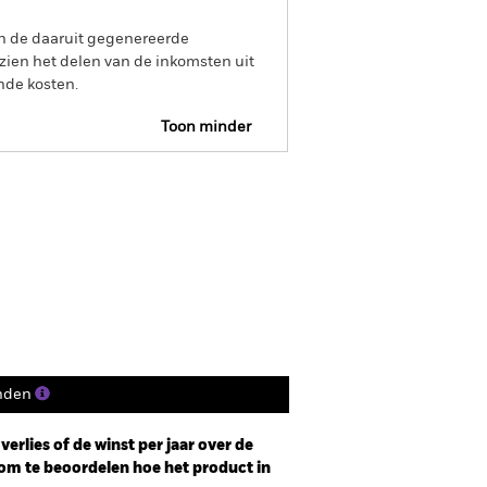
an de daaruit gegenereerde
ien het delen van de inkomsten uit
nde kosten.
Toon minder
R Web Disclosure
Historische NIW
osities
Documenten
nden
erlies of de winst per jaar over de
om te beoordelen hoe het product in