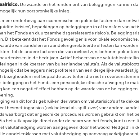
lrisico.
De waarde en het rendement van beleggingen kunnen dalen
ogelijk hun oorspronkelijke inleg.
eer onderhevig aan economische en politieke factoren dan ontwikk
quiditeitsrisico', beperkingen op beleggingen in of transfers van acti
 aan het Fonds en duurzaamheidsgerelateerde risico's. Beleggingsris
ven. Dit betekent dat het Fonds gevoeliger is voor lokale economische
waarde van aandelen en aandelengerelateerde effecten kan worden 
n. Tot de andere factoren die van invloed zijn, behoren politiek e
beurtenissen in de bedrijven. Actief beheer van de valutablootstelli
ringen in de koersen van buitenlandse valuta's. Als de valutabloot
 mogelijk dat beleggers niet profiteren van een dergelijke waardestij
ch bezighouden met bepaalde activiteiten die niet in overeenstemmi
belegging in het Fonds een persoonlijke ethische afweging te mak
g kan een negatief effect hebben op de waarde van de beleggingen v
eening.
ing van dit fonds gebruiken derivaten om valutarisico's af te dekke
el besmettingsrisico (ook bekend als spill-over) voor andere aande
s waarborgt dat er geschikte procedures worden gebruikt om het be
a het uitklapvakje direct onder de naam van het fonds, kunt u een li
met valutahedging worden aangegeven door het woord 'Hedged' in d
n alle aandelenklassen met valutahedging op aanvraag verkrijgbaar b