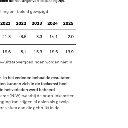
den die niet langer van toepassing zijn.
ing en -beleid gewijzigd.
2021
2022
2023
2024
2025
21,8
-8,5
8,3
14,1
2,0
19,6
-8,1
15,3
19,6
13,9
p-/uitstapvergoedingen worden niet in
n.
In het verleden behaalde resultaten
ten kunnen zich in de toekomst heel
 in het verleden werd beheerd
arde (NIW), waarbij de bruto-inkomsten,
ging kan stijgen of dalen als gevolg
e valuta dan die gebruikt in de