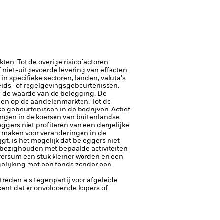
en. Tot de overige risicofactoren
of niet-uitgevoerde levering van effecten
in specifieke sectoren, landen, valuta's
heids- of regelgevingsgebeurtenissen.
op de waarde van de belegging.
De
en op de aandelenmarkten. Tot de
jke gebeurtenissen in de bedrijven.
Actief
ingen in de koersen van buitenlandse
eggers niet profiteren van een dergelijke
r maken voor veranderingen in de
gt, is het mogelijk dat beleggers niet
h bezighouden met bepaalde activiteiten
versum een stuk kleiner worden en een
gelijking met een fonds zonder een
ptreden als tegenpartij voor afgeleide
tekent dat er onvoldoende kopers of