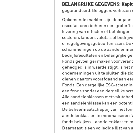
BELANGRIJKE GEGEVENS: Kapitaa
gegarandeerd. Beleggers verliezen m
Opkomende markten zijn doorgaans m
risicofactoren behoren een groter 'li
levering van effecten of betalingen
sectoren, landen, valuta's of bedrij
of regelgevingsgebeurtenissen. De 
schommelingen op de aandelenmarkte
bedrijfsresultaten en belangrijke ge
Fonds gevoeliger maken voor verande
gehedged is in waarde stijgt, is het
ondernemingen uit te sluiten die zi
dienen daarom voorafgaand aan een 
Fonds. Een dergelijke ESG-screenin
een fonds zonder een dergelijke scr
Alle aandelenklassen met valutahedg
een aandelenklasse kan een potentie
De beheermaatschappij van het fond
aandelenklassen te minimaliseren. Vi
fonds bekijken – aandelenklassen 
Daarnaast is een volledige lijst va