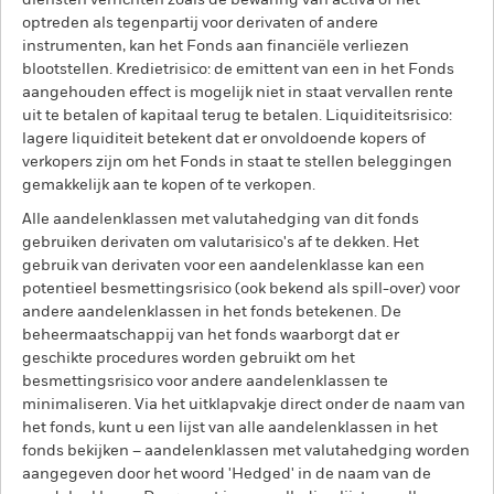
diensten verrichten zoals de bewaring van activa of het
optreden als tegenpartij voor derivaten of andere
instrumenten, kan het Fonds aan financiële verliezen
blootstellen. Kredietrisico: de emittent van een in het Fonds
aangehouden effect is mogelijk niet in staat vervallen rente
uit te betalen of kapitaal terug te betalen. Liquiditeitsrisico:
lagere liquiditeit betekent dat er onvoldoende kopers of
verkopers zijn om het Fonds in staat te stellen beleggingen
gemakkelijk aan te kopen of te verkopen.
Alle aandelenklassen met valutahedging van dit fonds
gebruiken derivaten om valutarisico's af te dekken. Het
gebruik van derivaten voor een aandelenklasse kan een
potentieel besmettingsrisico (ook bekend als spill-over) voor
andere aandelenklassen in het fonds betekenen. De
beheermaatschappij van het fonds waarborgt dat er
geschikte procedures worden gebruikt om het
besmettingsrisico voor andere aandelenklassen te
minimaliseren. Via het uitklapvakje direct onder de naam van
het fonds, kunt u een lijst van alle aandelenklassen in het
fonds bekijken – aandelenklassen met valutahedging worden
aangegeven door het woord 'Hedged' in de naam van de