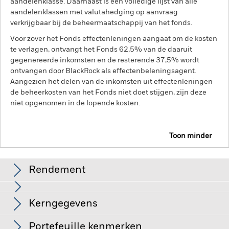
aandelenklasse. Daarnaast is een volledige lijst van alle
aandelenklassen met valutahedging op aanvraag
verkrijgbaar bij de beheermaatschappij van het fonds.
Voor zover het Fonds effectenleningen aangaat om de kosten
te verlagen, ontvangt het Fonds 62,5% van de daaruit
gegenereerde inkomsten en de resterende 37,5% wordt
ontvangen door BlackRock als effectenbeleningsagent.
Aangezien het delen van de inkomsten uit effectenleningen
de beheerkosten van het Fonds niet doet stijgen, zijn deze
niet opgenomen in de lopende kosten.
Toon minder
BGF Global Allocation Fund
Rendement
Grafiek
Kerngegevens
Kredietrisico, veranderingen in rentetarieven en/of in de
wanbetalingsquote van emittenten hebben een aanzienlijk
invloed op de prestaties van vastrentende effecten. Potentiële
Volledige grafiek bekijken
Portefeuille kenmerken