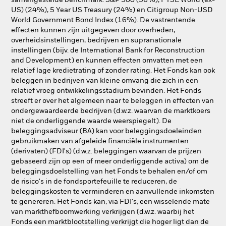
samengestelde benchmark: S&P 500 (36%), FTSE World (ex-
US) (24%), 5 Year US Treasury (24%) en Citigroup Non-USD
World Government Bond Index (16%). De vastrentende
effecten kunnen zijn uitgegeven door overheden,
overheidsinstellingen, bedrijven en supranationale
instellingen (bijv. de International Bank for Reconstruction
and Development) en kunnen effecten omvatten met een
relatief lage kredietrating of zonder rating. Het Fonds kan ook
beleggen in bedrijven van kleine omvang die zich in een
relatief vroeg ontwikkelingsstadium bevinden. Het Fonds
streeft er over het algemeen naar te beleggen in effecten van
ondergewaardeerde bedrijven (d.w.z. waarvan de marktkoers
niet de onderliggende waarde weerspiegelt). De
beleggingsadviseur (BA) kan voor beleggingsdoeleinden
gebruikmaken van afgeleide financiële instrumenten
(derivaten) (FDI's) (d.w.z. beleggingen waarvan de prijzen
gebaseerd zijn op een of meer onderliggende activa) om de
beleggingsdoelstelling van het Fonds te behalen en/of om
de risico's in de fondsportefeuille te reduceren, de
beleggingskosten te verminderen en aanvullende inkomsten
te genereren. Het Fonds kan, via FDI's, een wisselende mate
van markthefboomwerking verkrijgen (d.w.z. waarbij het
Fonds een marktblootstelling verkrijgt die hoger ligt dan de