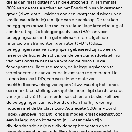
die al dan niet lidstaten van de eurozone zijn. Ten minste
80% van de totale activa van het Fonds zijn van investment
grade (d.w.z. dat zij voldoen aan een vastgesteld niveau van
kredietwaardigheid) ten tijde van de aankoop. De rest kan
beleggingen omvatten met een relatief lage kredietrating of
zonder rating. De beleggingsadviseur (BA) kan voor
beleggingsdoeleinden gebruikmaken van afgeleide
financiële instrumenten (derivaten) (FDI's) (d.w.z.
beleggingen waarvan de prijzen gebaseerd zijn op een of
meer onderliggende activa) om de beleggingsdoelstelling
van het Fonds te behalen en/of om de risico's in de
fondsportefeuille te reduceren, de beleggingskosten te
verminderen en aanvullende inkomsten te genereren. Het
Fonds kan, via FDI's, een wisselende mate van
markthefboomwerking verkrijgen (d.w.z. waarbij het Fonds
een marktblootstelling verkrijgt die hoger ligt dan de waarde
van zijn activa). De beheerder selecteert en beslist zelf over
de beleggingen van het Fonds en kan hierbij rekening
houden met de Barclays Euro-Aggregate 500mm+ Bond
Index. Aanbeveling: Dit Fonds is mogelijk niet geschikt voor
een belegging op korte termijn. Uw aandelen zijn
dividendaandelen (d.w.z. dividendopbrengsten op de