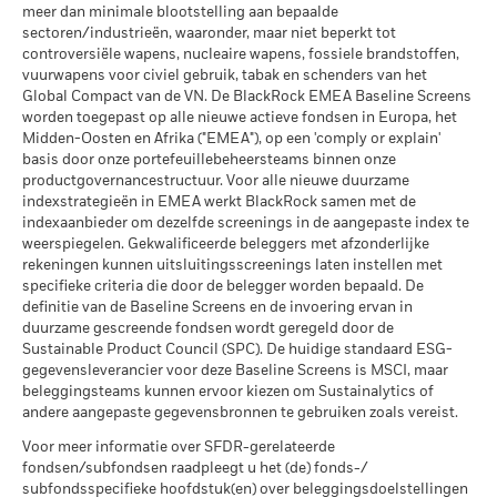
Het stressscenario laat zien wat u zou kunnen terugkrijgen in
per 30/jun/2026
meer dan minimale blootstelling aan bepaalde
aanmerking genomen bij de berekening.
welk type van schuldvorderingen, bedraagt 30%.
Wereldwijde classificatie van
Bond EUR
extreme marktomstandigheden.
sectoren/industrieën, waaronder, maar niet beperkt tot
MSCI – Oliezand
0,00%
fondsen door Lipper
controversiële wapens, nucleaire wapens, fossiele brandstoffen,
De getoonde cijfers hebben betrekking op de prestaties in het
per 30/jun/2026
Publicatie van de netto-inventariswaarde:
per 17/jul/2026
vuurwapens voor civiel gebruik, tabak en schenders van het
verleden.
In het verleden behaalde resultaten vormen geen
www.blackrock.com/be
, De Tijd,
www.fundinfo.com
. Gelieve
Global Compact van de VN. De BlackRock EMEA Baseline Screens
MSCI Gewogen Gemiddelde
118,33
betrouwbare indicator voor toekomstige resultaten. Markten
voor klachten over dit fonds contact op te nemen met
Koolstofintensiteit (ton CO2-
worden toegepast op alle nieuwe actieve fondsen in Europa, het
kunnen zich in de toekomst heel anders ontwikkelen. Het kan
BlackRock op het nummer 02 402 49 00, of een e-mail te
eq/$ miljoen OMZET)
Midden-Oosten en Afrika ("EMEA"), op een 'comply or explain'
u helpen om te beoordelen hoe het fonds in het verleden
sturen naar belux@blackrock.com.
Voor uw veiligheid worden
Betrokkenheid van
48,26%
per 17/jul/2026
basis door onze portefeuillebeheersteams binnen onze
werd beheerd
bedrijfsleven Dekking
telefoongesprekken doorgaans opgenomen.
U kunt ook
productgovernancestructuur. Voor alle nieuwe duurzame
MSCI ESG % Dekking
89,59
De prestaties worden weergegeven op basis van de netto-
per 30/jun/2026
contact opnemen met de Consumer Mediation Service. Meer
indexstrategieën in EMEA werkt BlackRock samen met de
per 17/jul/2026
inventariswaarde (NIW), waarbij de bruto-inkomsten, indien
informatie vindt u op
http://www.ombudsfin.be
.
indexaanbieder om dezelfde screenings in de aangepaste index te
Percentage niet-gedekt
51,74%
van toepassing, worden herbelegd. Het rendement van uw
weerspiegelen. Gekwalificeerde beleggers met afzonderlijke
Fonds
MSCI ESG-kwaliteitsscore –
64,62
belegging kan stijgen of dalen als gevolg van
rekeningen kunnen uitsluitingsscreenings laten instellen met
Percentiel peer
per 30/jun/2026
specifieke criteria die door de belegger worden bepaald. De
per 17/jul/2026
valutaschommelingen als uw belegging wordt gedaan in een
definitie van de Baseline Screens en de invoering ervan in
andere valuta dan die gebruikt in de berekening van de
De blootstellingen van BlackRock inzake betrokkenheid van
Fondsen in peergroup
277
duurzame gescreende fondsen wordt geregeld door de
prestaties in het verleden. Bron: Blackrock
het bedrijfsleven, zoals hierboven weergegeven voor
per 17/jul/2026
Sustainable Product Council (SPC). De huidige standaard ESG-
Ketelkool en Oliezand, worden berekend en gerapporteerd
gegevensleverancier voor deze Baseline Screens is MSCI, maar
MSCI Gewogen Gemiddelde
56,79
voor bedrijven die meer dan 5% van hun inkomsten
beleggingsteams kunnen ervoor kiezen om Sustainalytics of
Koolstofintensiteit % Dekking
genereren uit ketelkool of oliezand zoals bepaald door MSCI
andere aangepaste gegevensbronnen te gebruiken zoals vereist.
ESG Research. Voor de blootstelling van bedrijven die
per 17/jul/2026
Voor meer informatie over SFDR-gerelateerde
inkomsten genereren uit ketelkool of oliezand (met een
fondsen/subfondsen raadpleegt u het (de) fonds-/
inkomstendrempel van 0%), zoals bepaald door MSCI ESG
Alle data komen van MSCI ESG Fund Ratings per
subfondsspecifieke hoofdstuk(en) over beleggingsdoelstellingen
Research, geldt het volgende: voor ketelkool 0,35% en voor