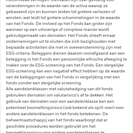
risiconiveau verhogen. Derivaten zijn zeer gevoelig voor
veranderingen in de waarde van de activa waarop ze
gebaseerd zijn en kunnen leiden tot grotere verliezen of
winsten, wat leidt tot grotere schommelingen in de waarde
van het Fonds. De invloed op het Fonds kan groter zijn
wanneer op een uitvoerige of complexe manier wordt
gebruikgemaakt van derivaten. Het Fonds streeft ernaar
ondernemingen uit te sluiten die zich bezighouden met
bepaalde activiteiten die niet in overeenstemming zijn met
ESG-criteria. Beleggers dienen daarom voorafgaand aan een
belegging in het Fonds een persoonlijke ethische afweging te
maken over de ESG-screening van het Fonds. Een dergelijke
ESG-screening kan een negatief effect hebben op de waarde
van de beleggingen van het Fonds in vergelijking met een
fonds zonder een dergelijke screening.
Alle aandelenklassen met valutahedging van dit fonds
gebruiken derivaten om valutarisico's af te dekken. Het
gebruik van derivaten voor een aandelenklasse kan een
potentieel besmettingsrisico (ook bekend als spill-over) voor
andere aandelenklassen in het fonds betekenen. De
beheermaatschappij van het fonds waarborgt dat er
geschikte procedures worden gebruikt om het
besmettingsrisico voor andere aandelenklassen te