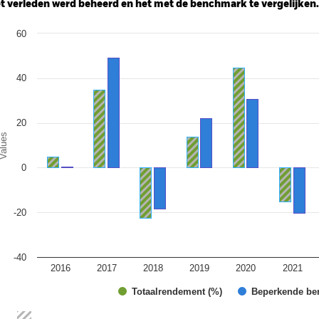
t verleden werd beheerd en het met de benchmark te vergelijken.
art
60
r chart with 2 data series.
e chart has 1 X axis displaying categories.
e chart has 1 Y axis displaying Values. Range: -40 to 60.
40
20
alues
0
-20
-40
2016
2017
2018
2019
2020
2021
Totaalrendement (%)
Beperkende be
d of interactive chart.