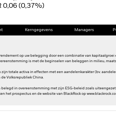
 0,06 (0,37%)
nt
Kerngegevens
Managers
P
rendement op uw belegging door een combinatie van kapitaalgroei e
overeenstemming is met de beginselen van beleggen in milieu, maat
ijn totale activa in effecten met een aandelenkarakter (bv. aandelen
n de Volksrepubliek China.
n belegd in overeenstemming met zijn ESG-beleid zoals uiteengezet
en het prospectus en de website van BlackRock op www.blackrock.