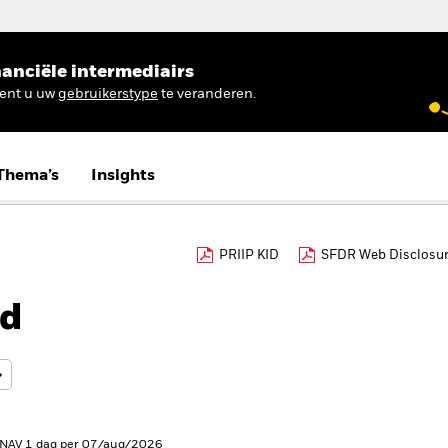
anciële intermediairs
ient u uw
gebruikerstype
te veranderen.
Thema’s
Insights
PRIIP KID
SFDR Web Disclosu
nd
 NAV 1 dag per 07/aug/2026