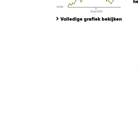
he
10.000
31/dec/2019
Ch
End of interactive chart.
Ba
Volledige grafiek bekijken
Th
Th
V
En