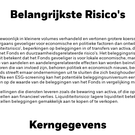
Belangrijkste Risico's
gewoonlijk in kleinere volumes verhandeld en vertonen grotere koe
aans gevoeliger voor economische en politieke factoren dan ontwik
iteitsrisico', beperkingen op beleggingen in of transfers van activa, d
 het Fonds en duurzaamheidsgerelateerde risico's.
Het beleggingsris
 Dit betekent dat het Fonds gevoeliger is voor lokale economische, ma
 van aandelen en aandelengerelateerde effecten kan worden beïnv
ren die van invloed zijn, behoren politiek en economisch nieuws, bed
ds streeft ernaar ondernemingen uit te sluiten die zich bezighouden 
 Na een ESG-screening kan het potentiële beleggingsuniversum een 
n op de waarde van de beleggingen van het Fonds in vergelijking m
tellingen die diensten leveren zoals de bewaring van activa, of die o
llen aan financieel verlies.
Liquiditeitsrisico: lagere liquiditeit be
stellen beleggingen gemakkelijk aan te kopen of te verkopen.
Kerngegevens