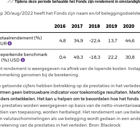
Tijdens deze periode behaalde het Fonds zijn rendement in omstandighe
p 30/aug/2022 heeft het Fonds zijn naam en/of beleggingsdoelstell
2016
2017
2018
2019
2020
otaalrendement (%)
4,8
34,9
-22,4
13,7
44,6
EUR
eperkende benchmark
0,4
49,3
-18,3
22,2
30,8
1 (%) USD
t rendement is weergegeven na aftrek van de lopende kosten. Insta
nmerking genomen bij de berekening.
 getoonde cijfers hebben betrekking op de prestaties in het verlede
rmen geen betrouwbare indicator voor toekomstige resultaten. Mark
ders ontwikkelen. Het kan u helpen om te beoordelen hoe het fonds
 prestaties worden weergegeven op basis van de netto-inventariswa
dien van toepassing, worden herbelegd. Het rendement van uw beleg
n valutaschommelingen als uw belegging wordt gedaan in een ander
rekening van de prestaties in het verleden. Bron: Blackrock