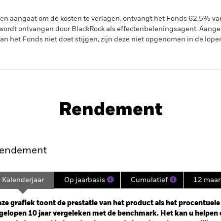
gen aangaat om de kosten te verlagen, ontvangt het Fonds 62,5% v
ordt ontvangen door BlackRock als effectenbeleningsagent. Aangez
n het Fonds niet doet stijgen, zijn deze niet opgenomen in de lope
PRIIP KID
SFDR Web Disclosure
Rendement
nt
Kerngegevens
Managers
P
endement
Kalenderjaar
Op jaarbasis
Cumulatief
12 maa
ge: 2012-07-01 00:00:00 to 2026-07-31 00:00:00.
: 0 to 180.
ze grafiek toont de prestatie van het product als het procentuele v
gelopen 10 jaar vergeleken met de benchmark. Het kan u helpen 