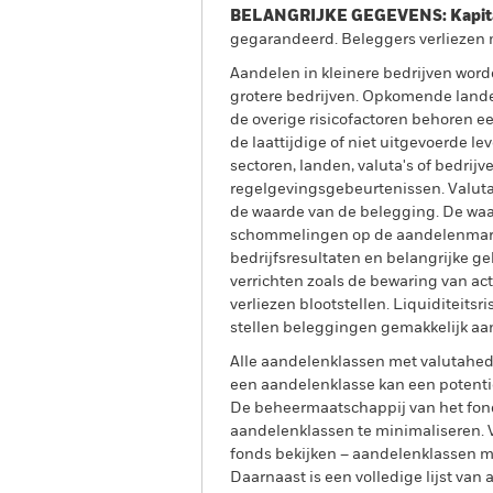
BELANGRIJKE GEGEVENS: Kapitaa
gegarandeerd. Beleggers verliezen m
Aandelen in kleinere bedrijven wor
grotere bedrijven. Opkomende lande
de overige risicofactoren behoren ee
de laattijdige of niet uitgevoerde l
sectoren, landen, valuta's of bedrijv
regelgevingsgebeurtenissen. Valutar
de waarde van de belegging. De waa
schommelingen op de aandelenmarkte
bedrijfsresultaten en belangrijke geb
verrichten zoals de bewaring van act
verliezen blootstellen. Liquiditeitsr
stellen beleggingen gemakkelijk aan
Alle aandelenklassen met valutahedg
een aandelenklasse kan een potentie
De beheermaatschappij van het fond
aandelenklassen te minimaliseren. Vi
fonds bekijken – aandelenklassen 
Daarnaast is een volledige lijst va