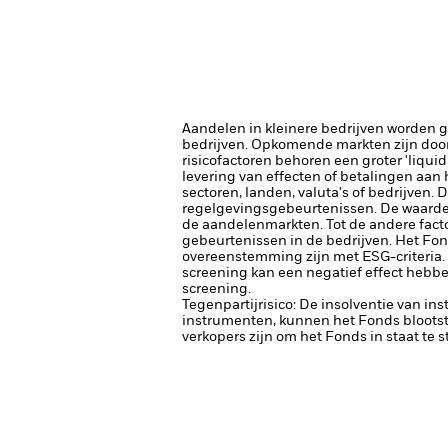
Aandelen in kleinere bedrijven worden 
bedrijven.
Opkomende markten zijn doorg
risicofactoren behoren een groter 'liquid
levering van effecten of betalingen aan
sectoren, landen, valuta's of bedrijven.
regelgevingsgebeurtenissen.
De waarde
de aandelenmarkten. Tot de andere facto
gebeurtenissen in de bedrijven.
Het Fon
overeenstemming zijn met ESG-criteria.
screening kan een negatief effect hebbe
screening.
Tegenpartijrisico: De insolventie van ins
instrumenten, kunnen het Fonds blootste
verkopers zijn om het Fonds in staat te 