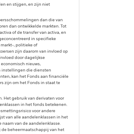
 en stijgen, en zijn niet
 koersschommelingen dan die van
oren dan ontwikkelde markten. Tot
tiva of de transfer van activa, en
 geconcentreerd in specifieke
markt-, politieke of
koersen zijn daarom van invloed op
nvloed door dagelijkse
n economisch nieuws,
n instellingen die diensten
enten, kan het Fonds aan financiële
rs zijn om het Fonds in staat te
n. Het gebruik van derivaten voor
lenklassen in het fonds betekenen.
smettingsrisico voor andere
jst van alle aandelenklassen in het
e naam van de aandelenklasse.
ij de beheermaatschappij van het