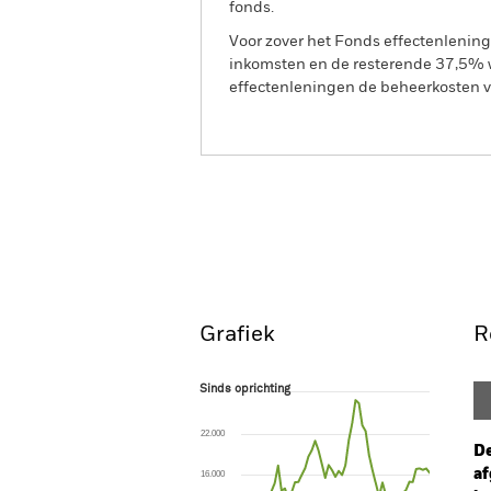
fonds.
Voor zover het Fonds effectenlenin
inkomsten en de resterende 37,5% w
effectenleningen de beheerkosten va
BGF China Fund
Overzicht
Rendeme
Grafiek
R
Sinds oprichting
Sinds oprichting
Line chart with 57 data points.
The chart has 1 X axis displaying Time. Ran
22.000
The chart has 1 Y axis displaying values. Range
De
af
16.000