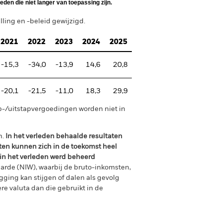
den die niet langer van toepassing zijn.
ing en -beleid gewijzigd.
2021
2022
2023
2024
2025
-15,3
-34,0
-13,9
14,6
20,8
-20,1
-21,5
-11,0
18,3
29,9
p-/uitstapvergoedingen worden niet in
n.
In het verleden behaalde resultaten
ten kunnen zich in de toekomst heel
 in het verleden werd beheerd
arde (NIW), waarbij de bruto-inkomsten,
ging kan stijgen of dalen als gevolg
e valuta dan die gebruikt in de