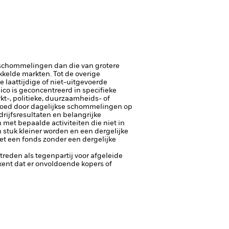
rsschommelingen dan die van grotere
kelde markten. Tot de overige
e laattijdige of niet-uitgevoerde
ico is geconcentreerd in specifieke
rkt-, politieke, duurzaamheids- of
loed door dagelijkse schommelingen op
rijfsresultaten en belangrijke
met bepaalde activiteiten die niet in
stuk kleiner worden en een dergelijke
et een fonds zonder een dergelijke
ptreden als tegenpartij voor afgeleide
tekent dat er onvoldoende kopers of