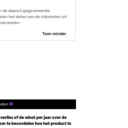
an de daaruit gegenereerde
ien het delen van de inkomsten uit
nde kosten.
Toon minder
Prospectus
Historische NIW
osities
Documenten
nden
erlies of de winst per jaar over de
om te beoordelen hoe het product in