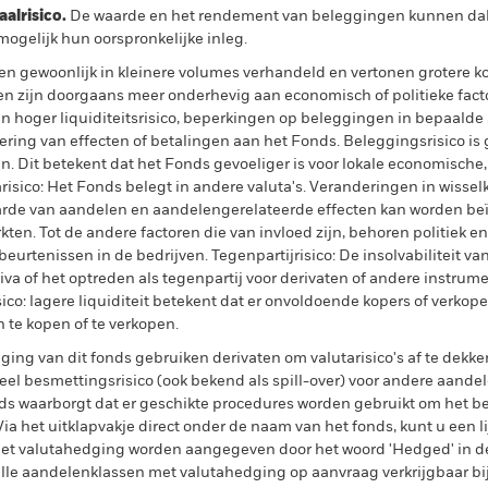
lrisico.
De waarde en het rendement van beleggingen kunnen dalen
ogelijk hun oorspronkelijke inleg.
den gewoonlijk in kleinere volumes verhandeld en vertonen grotere
n zijn doorgaans meer onderhevig aan economisch of politieke fact
n hoger liquiditeitsrisico, beperkingen op beleggingen in bepaalde ac
evering van effecten of betalingen aan het Fonds. Beleggingsrisico is
en. Dit betekent dat het Fonds gevoeliger is voor lokale economische, 
isico: Het Fonds belegt in andere valuta's. Veranderingen in wissel
rde van aandelen en aandelengerelateerde effecten kan worden beï
n. Tot de andere factoren die van invloed zijn, behoren politiek e
eurtenissen in de bedrijven. Tegenpartijrisico: De insolvabiliteit va
iva of het optreden als tegenpartij voor derivaten of andere instrum
isico: lagere liquiditeit betekent dat er onvoldoende kopers of verkope
 te kopen of te verkopen.
ing van dit fonds gebruiken derivaten om valutarisico's af te dekke
el besmettingsrisico (ook bekend als spill-over) voor andere aande
s waarborgt dat er geschikte procedures worden gebruikt om het be
a het uitklapvakje direct onder de naam van het fonds, kunt u een li
met valutahedging worden aangegeven door het woord 'Hedged' in d
n alle aandelenklassen met valutahedging op aanvraag verkrijgbaar b