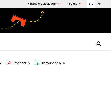
Financiële adviseurs
België
NL
FR
re
Prospectus
Historische NIW