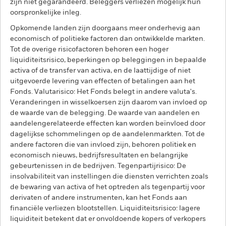
zijn niet gegarandeerd. Beleggers verliezen mogelijk hun
oorspronkelijke inleg.
Opkomende landen zijn doorgaans meer onderhevig aan
economisch of politieke factoren dan ontwikkelde markten.
Tot de overige risicofactoren behoren een hoger
liquiditeitsrisico, beperkingen op beleggingen in bepaalde
activa of de transfer van activa, en de laattijdige of niet
uitgevoerde levering van effecten of betalingen aan het
Fonds. Valutarisico: Het Fonds belegt in andere valuta's.
Veranderingen in wisselkoersen zijn daarom van invloed op
de waarde van de belegging. De waarde van aandelen en
aandelengerelateerde effecten kan worden beïnvloed door
dagelijkse schommelingen op de aandelenmarkten. Tot de
andere factoren die van invloed zijn, behoren politiek en
economisch nieuws, bedrijfsresultaten en belangrijke
gebeurtenissen in de bedrijven. Tegenpartijrisico: De
insolvabiliteit van instellingen die diensten verrichten zoals
de bewaring van activa of het optreden als tegenpartij voor
derivaten of andere instrumenten, kan het Fonds aan
financiële verliezen blootstellen. Liquiditeitsrisico: lagere
liquiditeit betekent dat er onvoldoende kopers of verkopers