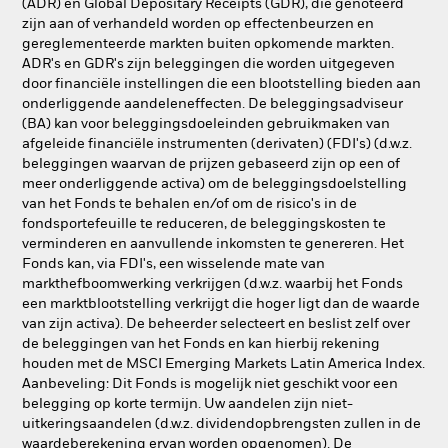
(ADR) en Global Depositary Receipts (GDR), die genoteerd
zijn aan of verhandeld worden op effectenbeurzen en
gereglementeerde markten buiten opkomende markten.
ADR's en GDR's zijn beleggingen die worden uitgegeven
door financiële instellingen die een blootstelling bieden aan
onderliggende aandeleneffecten. De beleggingsadviseur
(BA) kan voor beleggingsdoeleinden gebruikmaken van
afgeleide financiële instrumenten (derivaten) (FDI's) (d.w.z.
beleggingen waarvan de prijzen gebaseerd zijn op een of
meer onderliggende activa) om de beleggingsdoelstelling
van het Fonds te behalen en/of om de risico's in de
fondsportefeuille te reduceren, de beleggingskosten te
verminderen en aanvullende inkomsten te genereren. Het
Fonds kan, via FDI's, een wisselende mate van
markthefboomwerking verkrijgen (d.w.z. waarbij het Fonds
een marktblootstelling verkrijgt die hoger ligt dan de waarde
van zijn activa). De beheerder selecteert en beslist zelf over
de beleggingen van het Fonds en kan hierbij rekening
houden met de MSCI Emerging Markets Latin America Index.
Aanbeveling: Dit Fonds is mogelijk niet geschikt voor een
belegging op korte termijn. Uw aandelen zijn niet-
uitkeringsaandelen (d.w.z. dividendopbrengsten zullen in de
waardeberekening ervan worden opgenomen). De