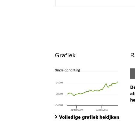
BGF European Fund
Overzicht
Rendeme
Grafiek
R
Sinds oprichting
Sinds oprichting
Line chart with 82 data points.
The chart has 1 X axis displaying Time. Ran
34.000
The chart has 1 Y axis displaying values. Rang
De
af
10.000
he
-14.000
31/dec/2009
31/dec/2019
Ch
End of interactive chart.
Ba
Volledige grafiek bekijken
Th
Th