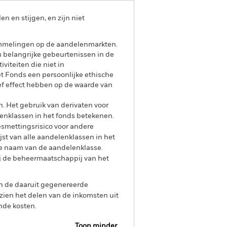
 en stijgen, en zijn niet
ommelingen op de aandelenmarkten.
en belangrijke gebeurtenissen in de
viteiten die niet in
t Fonds een persoonlijke ethische
f effect hebben op de waarde van
n. Het gebruik van derivaten voor
lenklassen in het fonds betekenen.
smettingsrisico voor andere
jst van alle aandelenklassen in het
e naam van de aandelenklasse.
ij de beheermaatschappij van het
an de daaruit gegenereerde
ien het delen van de inkomsten uit
nde kosten.
Toon minder