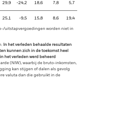
29,9
-24,2
18,6
7,8
5,7
25,1
-9,5
15,8
8,6
19,4
p-/uitstapvergoedingen worden niet in
n.
In het verleden behaalde resultaten
ten kunnen zich in de toekomst heel
 in het verleden werd beheerd
arde (NIW), waarbij de bruto-inkomsten,
ging kan stijgen of dalen als gevolg
e valuta dan die gebruikt in de