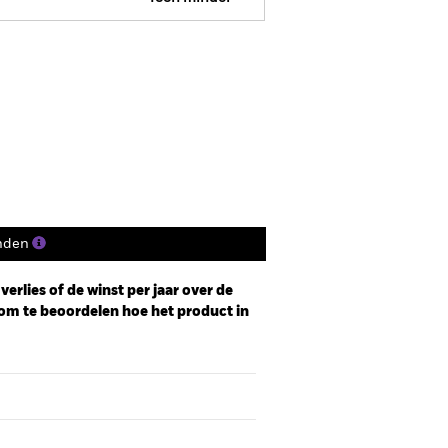
R Web Disclosure
Historische NIW
osities
Documenten
nden
erlies of de winst per jaar over de
om te beoordelen hoe het product in