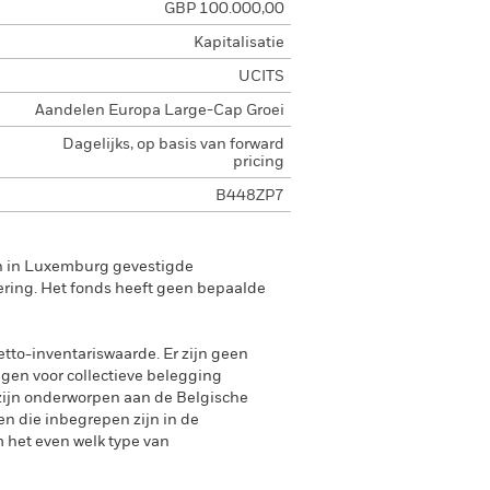
GBP 100.000,00
Kapitalisatie
UCITS
Aandelen Europa Large-Cap Groei
Dagelijks, op basis van forward
pricing
B448ZP7
en in Luxemburg gevestigde
ering. Het fonds heeft geen bepaalde
tto-inventariswaarde. Er zijn geen
ngen voor collectieve belegging
zijn onderworpen aan de Belgische
n die inbegrepen zijn in de
 het even welk type van