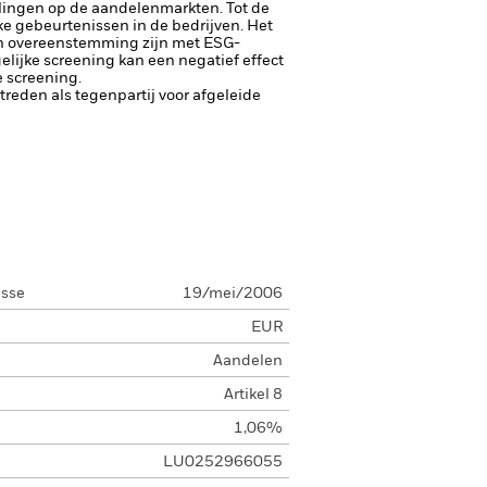
lingen op de aandelenmarkten. Tot de
jke gebeurtenissen in de bedrijven.
Het
 in overeenstemming zijn met ESG-
lijke screening kan een negatief effect
 screening.
ptreden als tegenpartij voor afgeleide
asse
19/mei/2006
EUR
Aandelen
Artikel 8
1,06%
LU0252966055