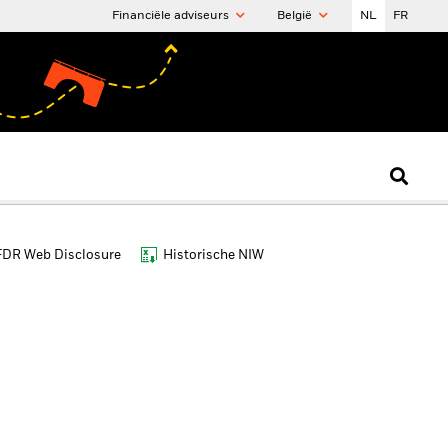
Financiële adviseurs
België
NL
FR
FDR Web Disclosure
Historische NIW