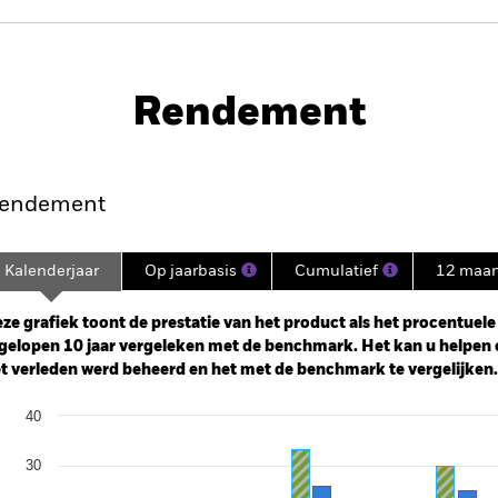
PRIIP KID
Prospectus
SFD
Rendement
nt
Kerngegevens
Managers
P
endement
Kalenderjaar
Op jaarbasis
Cumulatief
12 maa
ge: 2006-04-01 00:00:00 to 2026-07-31 00:00:00.
e: -240 to 480.
ze grafiek toont de prestatie van het product als het procentuele v
gelopen 10 jaar vergeleken met de benchmark. Het kan u helpen 
t verleden werd beheerd en het met de benchmark te vergelijken.
art
40
r chart with 2 data series.
e chart has 1 X axis displaying categories.
e chart has 1 Y axis displaying Values. Range: -30 to 40.
30