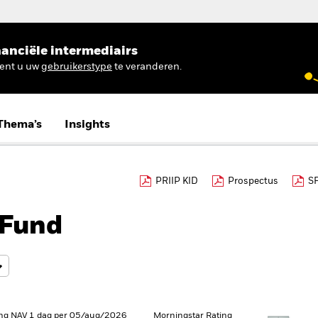
anciële intermediairs
ient u uw
gebruikerstype
te veranderen.
Thema’s
Insights
PRIIP KID
Prospectus
S
 Fund
ng NAV 1 dag per 05/aug/2026
Morningstar Rating