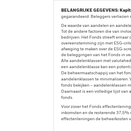
BELANGRIJKE GEGEVENS: Kapitaa
gegarandeerd. Beleggers verliezen m
De waarde van aandelen en aandele
Tot de andere factoren die van invlo
bedrijven. Het Fonds streeft ernaar 
overeenstemming zijn met ESG-crite
afweging te maken over de ESG-scre
de beleggingen van het Fonds in ver
Alle aandelenklassen met valutahedg
een aandelenklasse kan een potentie
De beheermaatschappij van het fond
aandelenklassen te minimaliseren. Vi
fonds bekijken – aandelenklassen 
Daarnaast is een volledige lijst va
fonds.
Voor zover het Fonds effectenlenin
inkomsten en de resterende 37,5% w
effectenleningen de beheerkosten va