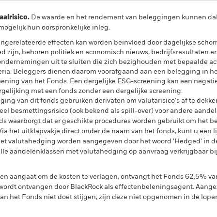
lrisico.
De waarde en het rendement van beleggingen kunnen dalen
ogelijk hun oorspronkelijke inleg.
ngerelateerde effecten kan worden beïnvloed door dagelijkse sch
ed zijn, behoren politiek en economisch nieuws, bedrijfsresultaten 
ondernemingen uit te sluiten die zich bezighouden met bepaalde acti
ria. Beleggers dienen daarom voorafgaand aan een belegging in he
ening van het Fonds. Een dergelijke ESG-screening kan een negatie
gelijking met een fonds zonder een dergelijke screening.
ing van dit fonds gebruiken derivaten om valutarisico's af te dekke
el besmettingsrisico (ook bekend als spill-over) voor andere aande
s waarborgt dat er geschikte procedures worden gebruikt om het be
a het uitklapvakje direct onder de naam van het fonds, kunt u een li
met valutahedging worden aangegeven door het woord 'Hedged' in d
n alle aandelenklassen met valutahedging op aanvraag verkrijgbaar b
gen aangaat om de kosten te verlagen, ontvangt het Fonds 62,5% v
ordt ontvangen door BlackRock als effectenbeleningsagent. Aangez
n het Fonds niet doet stijgen, zijn deze niet opgenomen in de lope