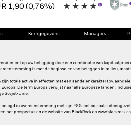
R 1,90 (0,76%)
nt
Kerngegevens
Managers
P
rendement op uw belegging door een combinatie van kapitaalgroei e
overeenstemming is met de beginselen van beleggen in milieu, maat
ijn totale activa in effecten met een aandelenkarakter (bv. aandelen
n Europa. De term Europa verwijst naar alle Europese landen, inclusie
ge Sovjet-Unie.
n belegd in overeenstemming met zijn ESG-beleid zoals uiteengezet
en het prospectus en de website van BlackRock op www.blackrock.