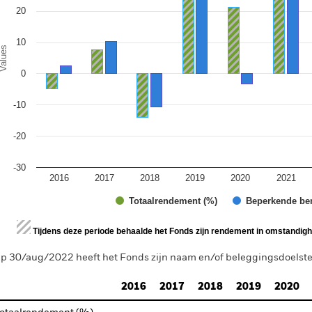
20
10
alues
0
-10
-20
-30
2016
2017
2018
2019
2020
2021
Totaalrendement (%)
Beperkende be
d of interactive chart.
Tijdens deze periode behaalde het Fonds zijn rendement in omstandighe
p 30/aug/2022 heeft het Fonds zijn naam en/of beleggingsdoelstell
2016
2017
2018
2019
2020