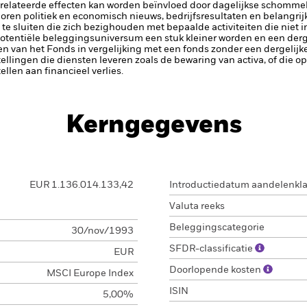
elateerde effecten kan worden beïnvloed door dagelijkse schomme
horen politiek en economisch nieuws, bedrijfsresultaten en belangri
te sluiten die zich bezighouden met bepaalde activiteiten die niet
potentiële beleggingsuniversum een stuk kleiner worden en een derge
 van het Fonds in vergelijking met een fonds zonder een dergelijke
tellingen die diensten leveren zoals de bewaring van activa, of die o
llen aan financieel verlies.
Kerngegevens
EUR 1.136.014.133,42
Introductiedatum aandelenkl
Valuta reeks
Beleggingscategorie
30/nov/1993
SFDR-classificatie
EUR
Doorlopende kosten
MSCI Europe Index
ISIN
5,00%