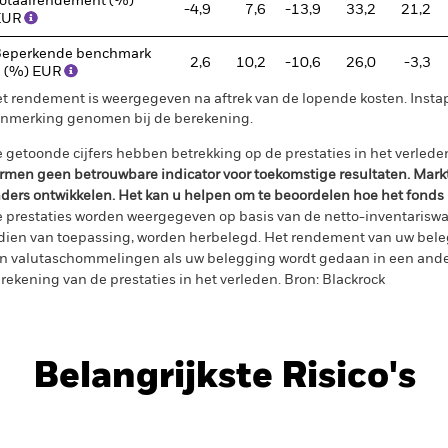
otaalrendement (%)
-4,9
7,6
-13,9
33,2
21,2
EUR
eperkende benchmark
2,6
10,2
-10,6
26,0
-3,3
 (%) EUR
t rendement is weergegeven na aftrek van de lopende kosten. Insta
nmerking genomen bij de berekening.
 getoonde cijfers hebben betrekking op de prestaties in het verlede
rmen geen betrouwbare indicator voor toekomstige resultaten. Mark
ders ontwikkelen. Het kan u helpen om te beoordelen hoe het fonds
 prestaties worden weergegeven op basis van de netto-inventariswa
dien van toepassing, worden herbelegd. Het rendement van uw beleg
n valutaschommelingen als uw belegging wordt gedaan in een ander
rekening van de prestaties in het verleden. Bron: Blackrock
Belangrijkste Risico's