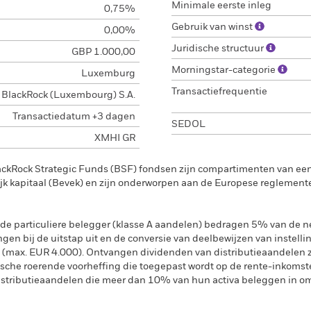
Minimale eerste inleg
0,75%
Gebruik van winst
0,00%
Juridische structuur
GBP 1.000,00
Morningstar-categorie
Luxemburg
Transactiefrequentie
BlackRock (Luxembourg) S.A.
Transactiedatum +3 dagen
SEDOL
XMHI GR
ackRock Strategic Funds (BSF) fondsen zijn compartimenten van e
k kapitaal (Bevek) en zijn onderworpen aan de Europese reglement
de particuliere belegger (klasse A aandelen) bedragen 5% van de ne
ngen bij de uitstap uit en de conversie van deelbewijzen van instelli
 (max. EUR 4.000). Ontvangen dividenden van distributieaandelen 
sche roerende voorheffing die toegepast wordt op de rente-inkomste
distributieaandelen die meer dan 10% van hun activa beleggen in om