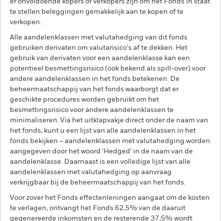
er onvoldoende kopers of verkopers zijn om het Fonds in staat
te stellen beleggingen gemakkelijk aan te kopen of te
verkopen.
Alle aandelenklassen met valutahedging van dit fonds
gebruiken derivaten om valutarisico's af te dekken. Het
gebruik van derivaten voor een aandelenklasse kan een
potentieel besmettingsrisico (ook bekend als spill-over) voor
andere aandelenklassen in het fonds betekenen. De
beheermaatschappij van het fonds waarborgt dat er
geschikte procedures worden gebruikt om het
besmettingsrisico voor andere aandelenklassen te
minimaliseren. Via het uitklapvakje direct onder de naam van
het fonds, kunt u een lijst van alle aandelenklassen in het
fonds bekijken – aandelenklassen met valutahedging worden
aangegeven door het woord 'Hedged' in de naam van de
aandelenklasse. Daarnaast is een volledige lijst van alle
aandelenklassen met valutahedging op aanvraag
verkrijgbaar bij de beheermaatschappij van het fonds.
Voor zover het Fonds effectenleningen aangaat om de kosten
te verlagen, ontvangt het Fonds 62,5% van de daaruit
gegenereerde inkomsten en de resterende 37,5% wordt