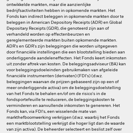
ontwikkelde markten, maar die aanzienlijke
bedrijfsactiviteiten hebben in opkomende markten. Het
Fonds kan indirect beleggen in opkomende markten door te
beleggen in American Depository Receipts (ADR) en Global
Depositary Receipts (GDR), die genoteerd zijn aan of
verhandeld worden op effectenbeurzen en
gereglementeerde markten buiten opkomende markten.
ADR's en GDR's zijn beleggingen die worden uitgegeven
door financiële instellingen die een blootstelling bieden aan
onderliggende aandeleneffecten. Het Fonds keert inkomsten
uit zonder aftrek van kosten. De beleggingsadviseur (BA) kan
voor beleggingsdoeleinden gebruikmaken van afgeleide
financiële instrumenten (derivaten) (FDI's) (d.w.z.
beleggingen waarvan de prijzen gebaseerd zijn op een of
meer onderliggende activa) om de beleggingsdoelstelling
van het Fonds te behalen en/of om de risico's in de
fondsportefeuille te reduceren, de beleggingskosten te
verminderen en aanvullende inkomsten te genereren. Het
Fonds kan, via FDI's, een wisselende mate van
markthefboomwerking verkrijgen (d.w.z. waarbij het Fonds
een marktblootstelling verkrijgt die hoger ligt dan de waarde
van zijn activa). De beheerder selecteert en beslist zelf over