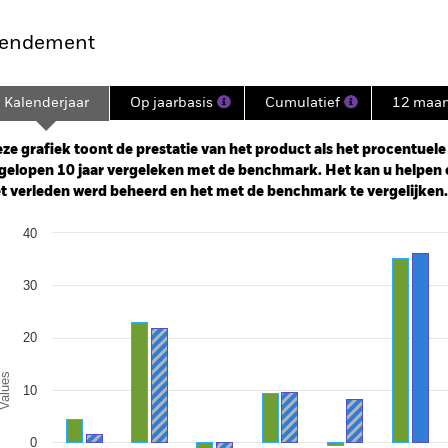
endement
Kalenderjaar
Op jaarbasis
Cumulatief
12 maa
ge: 2005-01-01 00:00:00 to 2026-07-31 00:00:00.
: 0 to 600.
ze grafiek toont de prestatie van het product als het procentuele v
gelopen 10 jaar vergeleken met de benchmark. Het kan u helpen 
t verleden werd beheerd en het met de benchmark te vergelijken.
art
40
r chart with 2 data series.
e chart has 1 X axis displaying categories.
e chart has 1 Y axis displaying Values. Range: -20 to 40.
30
20
alues
10
0