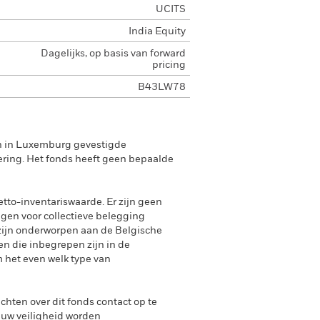
UCITS
India Equity
Dagelijks, op basis van forward
pricing
B43LW78
en in Luxemburg gevestigde
ering. Het fonds heeft geen bepaalde
tto-inventariswaarde. Er zijn geen
ngen voor collectieve belegging
zijn onderworpen aan de Belgische
n die inbegrepen zijn in de
 het even welk type van
achten over dit fonds contact op te
 uw veiligheid worden