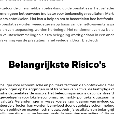
 getoonde cijfers hebben betrekking op de prestaties in het verlede
rmen geen betrouwbare indicator voor toekomstige resultaten. Mark
ders ontwikkelen. Het kan u helpen om te beoordelen hoe het fonds
 prestaties worden weergegeven op basis van de netto-inventariswa
dien van toepassing, worden herbelegd. Het rendement van uw beleg
n valutaschommelingen als uw belegging wordt gedaan in een ander
rekening van de prestaties in het verleden. Bron: Blackrock
Belangrijkste Risico's
iger voor economische en politieke factoren dan ontwikkelde markt
beperkingen op beleggingen in of transfers van activa, de laattijdige 
mheidsgerelateerde risico's.
Het beleggingsrisico is geconcentreerd 
 gevoeliger is voor lokale economische, markt-, politieke, duurzaam
e valuta's. Veranderingen in wisselkoersen zijn daarom van invloed 
teerde effecten kan worden beïnvloed door dagelijkse schommeling
horen politiek en economisch nieuws, bedrijfsresultaten en belangrij
tellingen die diensten leveren zoals de bewaring van activa, of die o