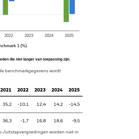
2022
2023
2024
2025
nchmark 1 (%)
den die niet langer van toepassing zijn.
n de benchmarkgegevens wordt
2021
2022
2023
2024
2025
35,2
-10,1
12,4
14,2
-14,5
36,3
-1,7
16,8
18,6
-9,5
p-/uitstapvergoedingen worden niet in