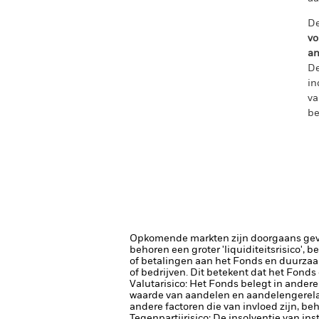
De
vo
an
De
in
va
be
Opkomende markten zijn doorgaans gevoel
behoren een groter 'liquiditeitsrisico', 
of betalingen aan het Fonds en duurzaa
of bedrijven. Dit betekent dat het Fonds
Valutarisico: Het Fonds belegt in ander
waarde van aandelen en aandelengerela
andere factoren die van invloed zijn, be
Tegenpartijrisico: De insolventie van ins