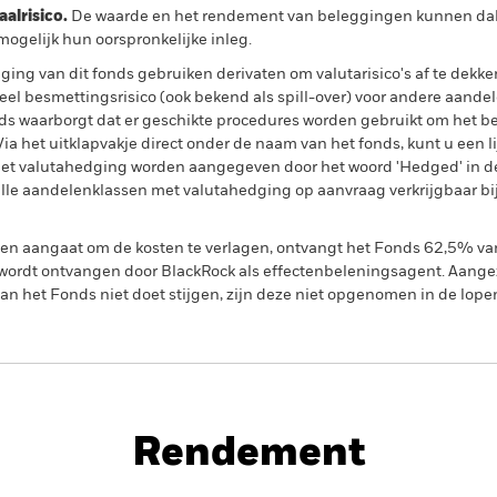
lrisico.
De waarde en het rendement van beleggingen kunnen dalen
ogelijk hun oorspronkelijke inleg.
ing van dit fonds gebruiken derivaten om valutarisico's af te dekke
el besmettingsrisico (ook bekend als spill-over) voor andere aande
s waarborgt dat er geschikte procedures worden gebruikt om het be
a het uitklapvakje direct onder de naam van het fonds, kunt u een li
met valutahedging worden aangegeven door het woord 'Hedged' in d
n alle aandelenklassen met valutahedging op aanvraag verkrijgbaar b
gen aangaat om de kosten te verlagen, ontvangt het Fonds 62,5% v
ordt ontvangen door BlackRock als effectenbeleningsagent. Aangez
n het Fonds niet doet stijgen, zijn deze niet opgenomen in de lope
PRIIP KID
Rendement
nt
Kerngegevens
Managers
P