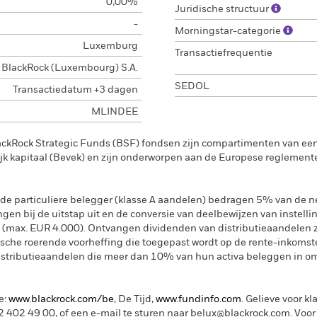
0,00%
Juridische structuur
-
Morningstar-categorie
Luxemburg
Transactiefrequentie
BlackRock (Luxembourg) S.A.
SEDOL
Transactiedatum +3 dagen
MLINDEE
ackRock Strategic Funds (BSF) fondsen zijn compartimenten van e
k kapitaal (Bevek) en zijn onderworpen aan de Europese reglement
de particuliere belegger (klasse A aandelen) bedragen 5% van de ne
ngen bij de uitstap uit en de conversie van deelbewijzen van instelli
 (max. EUR 4.000). Ontvangen dividenden van distributieaandelen 
sche roerende voorheffing die toegepast wordt op de rente-inkomste
distributieaandelen die meer dan 10% van hun activa beleggen in om
e:
www.blackrock.com/be
, De Tijd,
www.fundinfo.com
. Gelieve voor kl
402 49 00, of een e-mail te sturen naar belux@blackrock.com.
Voor