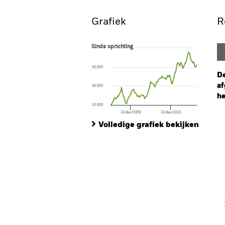
Grafiek
R
Sinds oprichting
Sinds oprichting
Line chart with 87 data points.
The chart has 1 X axis displaying Time. Ran
50.000
The chart has 1 Y axis displaying values. Range
De
af
30.000
he
10.000
31/dec/2009
31/dec/2019
Ch
End of interactive chart.
Ba
Volledige grafiek bekijken
Th
Th
V