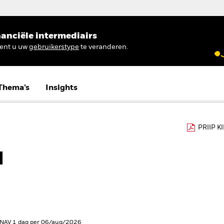
anciële intermediairs
ient u uw
gebruikerstype
te veranderen.
Thema’s
Insights
PRIIP K
d
 NAV 1 dag per 06/aug/2026