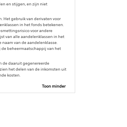
 en stijgen, en zijn niet
n. Het gebruik van derivaten voor
lenklassen in het fonds betekenen.
smettingsrisico voor andere
jst van alle aandelenklassen in het
e naam van de aandelenklasse.
ij de beheermaatschappij van het
an de daaruit gegenereerde
ien het delen van de inkomsten uit
nde kosten.
Toon minder
Prospectus
Historische NIW
osities
Documenten