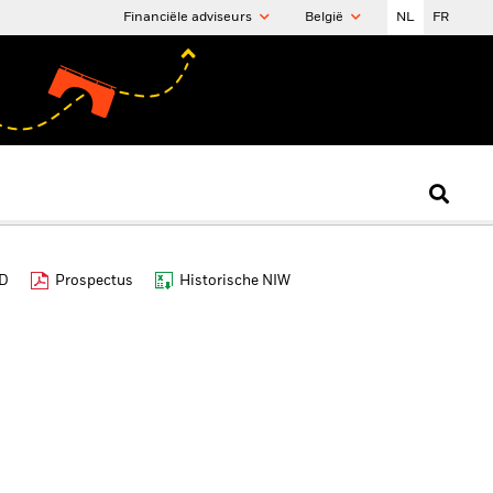
Financiële adviseurs
België
NL
FR
ID
Prospectus
Historische NIW