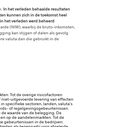
n.
In het verleden behaalde resultaten
ten kunnen zich in de toekomst heel
 in het verleden werd beheerd
arde (NIW), waarbij de bruto-inkomsten,
ging kan stijgen of dalen als gevolg
e valuta dan die gebruikt in de
en. Tot de overige risicofactoren
of niet-uitgevoerde levering van effecten
in specifieke sectoren, landen, valuta's
heids- of regelgevingsgebeurtenissen.
op de waarde van de belegging.
De
en op de aandelenmarkten. Tot de
ke gebeurtenissen in de bedrijven.
ptreden als tegenpartij voor afgeleide