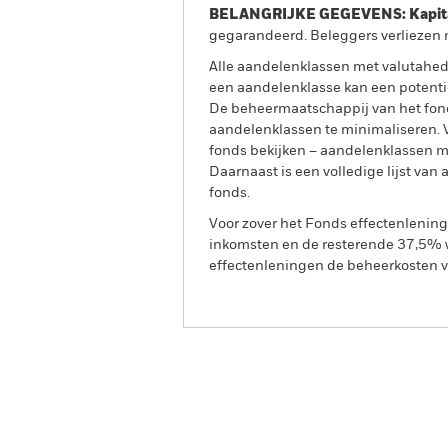
BELANGRIJKE GEGEVENS: Kapitaa
gegarandeerd. Beleggers verliezen m
Alle aandelenklassen met valutahedg
een aandelenklasse kan een potentie
De beheermaatschappij van het fond
aandelenklassen te minimaliseren. Vi
fonds bekijken – aandelenklassen 
Daarnaast is een volledige lijst va
fonds.
Voor zover het Fonds effectenlenin
inkomsten en de resterende 37,5% w
effectenleningen de beheerkosten va
BGF India Fund
Overzicht
Rendeme