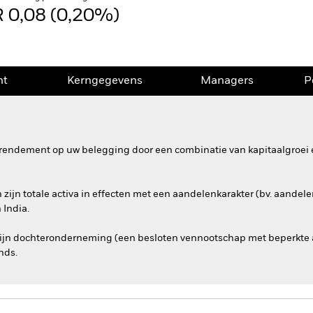
 0,08 (0,20%)
nt
Kerngegevens
Managers
P
rendement op uw belegging door een combinatie van kapitaalgroei e
ijn totale activa in effecten met een aandelenkarakter (bv. aandelen
 India.
zijn dochteronderneming (een besloten vennootschap met beperkte aa
nds.