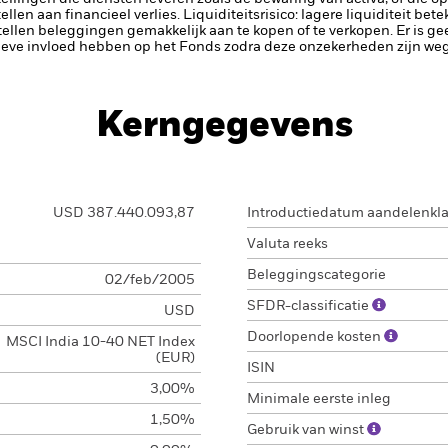
llen aan financieel verlies.
Liquiditeitsrisico: lagere liquiditeit be
stellen beleggingen gemakkelijk aan te kopen of te verkopen.
Er is g
ieve invloed hebben op het Fonds zodra deze onzekerheden zijn w
Kerngegevens
USD 387.440.093,87
Introductiedatum aandelenkl
Valuta reeks
Beleggingscategorie
02/feb/2005
SFDR-classificatie
USD
Doorlopende kosten
MSCI India 10-40 NET Index
(EUR)
ISIN
3,00%
Minimale eerste inleg
1,50%
Gebruik van winst