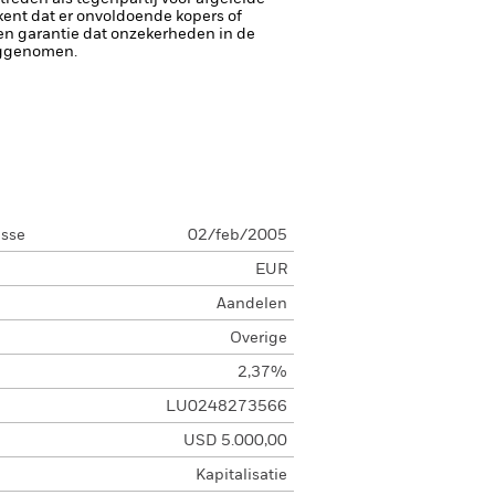
tekent dat er onvoldoende kopers of
een garantie dat onzekerheden in de
eggenomen.
asse
02/feb/2005
EUR
Aandelen
Overige
2,37%
LU0248273566
USD 5.000,00
Kapitalisatie