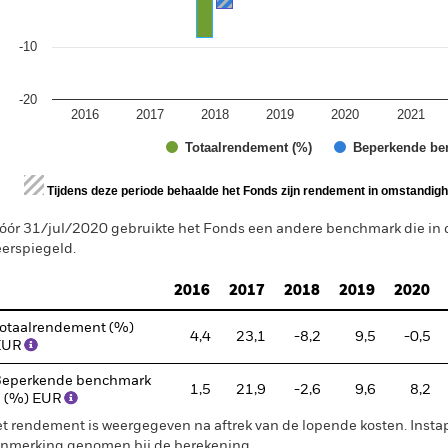
-10
-20
2016
2017
2018
2019
2020
2021
Totaalrendement (%)
Beperkende be
d of interactive chart.
Tijdens deze periode behaalde het Fonds zijn rendement in omstandighe
óór 31/jul/2020 gebruikte het Fonds een andere benchmark die i
erspiegeld.
2016
2017
2018
2019
2020
otaalrendement (%)
4,4
23,1
-8,2
9,5
-0,5
EUR
eperkende benchmark
1,5
21,9
-2,6
9,6
8,2
 (%) EUR
t rendement is weergegeven na aftrek van de lopende kosten. Insta
nmerking genomen bij de berekening.